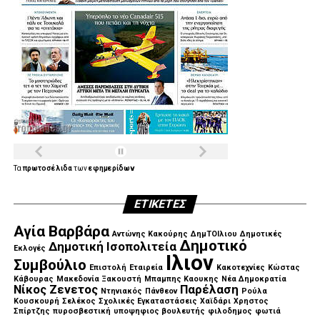
Τα
πρωτοσέλιδα
των
εφημερίδων
ΕΤΙΚΈΤΕΣ
Αγία Βαρβάρα
Αντώνης Κακούρης
ΔημΤΟΙλιου
Δημοτικές
Δημοτικό
Δημοτική Ισοπολιτεία
Εκλογές
Ιλιον
Συμβούλιο
Επιστολή
Εταιρεία
Κακοτεχνίες
Κώστας
Κάβουρας
Μακεδονία Ξακουστή
Μπαμπης Καουκης
Νέα Δημοκρατία
Νίκος Ζενετος
Παρέλαση
Ντηνιακός
Πάνθεον
Ρούλα
Κουσκουρή
Σελέκος
Σχολικές Εγκαταστάσεις
Χαϊδάρι
Χρηστος
Σπίρτζης
πυροσβεστική
υποψηφιος βουλευτής
φιλοδημος
φωτιά