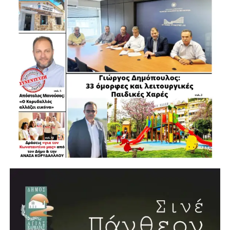
.
.
.