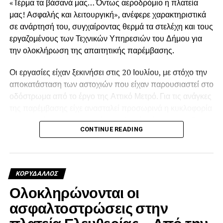
«Τέρμα τα βάσανά μας… Όντως αεροδρόμιο η πλατεία
μας! Ασφαλής και λειτουργική», ανέφερε χαρακτηριστικά
σε ανάρτησή του, συγχαίροντας θερμά τα στελέχη και τους
εργαζομένους των Τεχνικών Υπηρεσιών του Δήμου για
την ολοκλήρωση της απαιτητικής παρέμβασης.
Οι εργασίες είχαν ξεκινήσει στις 20 Ιουλίου, με στόχο την
.
αποκατάσταση των αστοχιών που είχαν παρουσιαστεί στο
οδόστρωμα από το έργο της Αττικό Μετρό. Για τις ανάγκες
της παρέμβασης είχε ανασταλεί προσωρινά η κυκλοφορία
των οχημάτων περιμετρικά της πλατείας έως και τις 5
.
CONTINUE READING
Αυγούστου.
Η αποκατάσταση κρίθηκε αναγκαία, καθώς οι εκτεταμένες
φθορές είχαν δημιουργήσει προβλήματα στην ασφαλή και
.
ΚΟΡΥΔΑΛΛΟΣ
ομαλή διέλευση των οχημάτων. Καθ’ όλη τη διάρκεια των
Ολοκληρώνονται οι
εργασιών, οι υπηρεσίες του Δήμου βρίσκονταν στο
σημείο, με στόχο να περιοριστεί όσο το δυνατόν
ασφαλτοστρώσεις στην
περισσότερο η ταλαιπωρία κατοίκων, οδηγών και
.
πλατεία Ελευθερίας – Από την