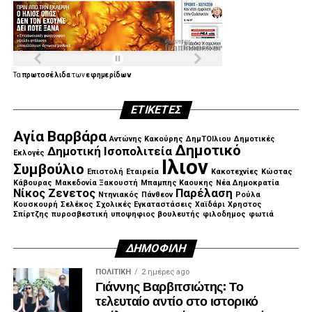
Τα
πρωτοσέλιδα
των
εφημερίδων
ΕΤΙΚΈΤΕΣ
Αγία Βαρβάρα
Αντώνης Κακούρης
ΔημΤΟΙλιου
Δημοτικές
Δημοτικό
Δημοτική Ισοπολιτεία
Εκλογές
Ιλιον
Συμβούλιο
Επιστολή
Εταιρεία
Κακοτεχνίες
Κώστας
Κάβουρας
Μακεδονία Ξακουστή
Μπαμπης Καουκης
Νέα Δημοκρατία
Νίκος Ζενετος
Παρέλαση
Ντηνιακός
Πάνθεον
Ρούλα
Κουσκουρή
Σελέκος
Σχολικές Εγκαταστάσεις
Χαϊδάρι
Χρηστος
Σπίρτζης
πυροσβεστική
υποψηφιος βουλευτής
φιλοδημος
φωτιά
ΔΗΜΟΦΙΛΉ
ΠΟΛΙΤΙΚΉ
2 ημέρες ago
Γιάννης Βαρβιτσιώτης: Το
τελευταίο αντίο στο ιστορικό