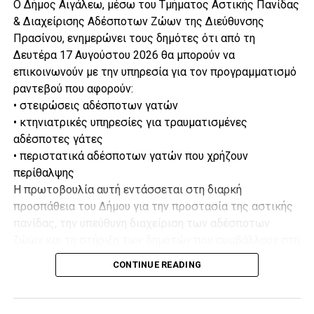
Ο Δήμος Αιγάλεω, μέσω του Τμήματος Αστικής Πανίδας
& Διαχείρισης Αδέσποτων Ζώων της Διεύθυνσης
Πρασίνου, ενημερώνει τους δημότες ότι από τη
Δευτέρα 17 Αυγούστου 2026 θα μπορούν να
επικοινωνούν με την υπηρεσία για τον προγραμματισμό
ραντεβού που αφορούν:
• στειρώσεις αδέσποτων γατών
• κτηνιατρικές υπηρεσίες για τραυματισμένες
αδέσποτες γάτες
• περιστατικά αδέσποτων γατών που χρήζουν
περίθαλψης
Η πρωτοβουλία αυτή εντάσσεται στη διαρκή
προσπάθεια του Δήμου για την προστασία της αστικής
πανίδας, την υπεύθυνη διαχείριση των αδέσποτων
ζώων και τη στήριξη των δημοτών που συμβάλλουν στη
φροντίδα τους.
CONTINUE READING
Για πληροφορίες και προγραμματισμό ραντεβού, οι
ενδιαφερόμενοι μπορούν να επικοινωνούν με το Τμήμα
Αστικής Πανίδας & Διαχείρισης Αδέσποτων Ζώων: