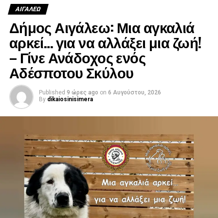
210 5316398
ΑΙΓΑΛΕΩ
210 5983055
Δήμος Αιγάλεω: Μια αγκαλιά
d.adespota@egaleo.gr
αρκεί… για να αλλάξει μια ζωή!
– Γίνε Ανάδοχος ενός
Αδέσποτου Σκύλου
Published
9 ώρες ago
on
6 Αυγούστου, 2026
By
dikaiosinisimera
.
.
.
.