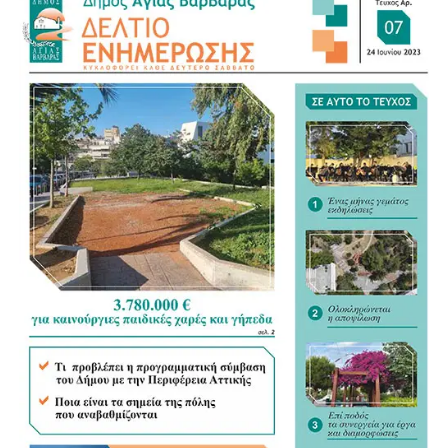
την οποία γονείς και παιδιά παρακολούθησαν ένα
πλούσιο πρόγραμμα με δράσεις φιλαναγνωσίας,
θεατρικού παιχνιδιού, παραδοσιακών χορών, αθλητικών
δραστηριοτήτων και δημιουργικών παρουσιάσεων. Οι
παρευρισκόμενοι καταχειροκρότησαν την προσπάθεια
των παιδιών και των εκπαιδευτικών τους, επιβραβεύοντας
το έργο που υλοποιήθηκε καθ&#39; όλη τη διάρκεια της
χρονιάς.
Ο Δήμος Αιγάλεω παραμένει σταθερά
προσανατολισμένος στην υλοποίηση δράσεων που
επενδύουν στα παιδιά και στηρίζουν ουσιαστικά τις
οικογένειες της πόλης, προσφέροντας ευκαιρίες για
δημιουργία, μάθηση, άθληση και κοινωνική ανάπτυξη
μέσα από σύγχρονα και ποιοτικά προγράμματα.