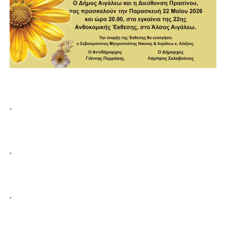
.
.
.