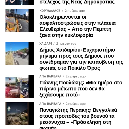
στέλεχος της Νέας Δημοκρατίας
ΚΟΡΥΔΑΛΛΟΣ
2 ημέρες ago
Ολοκληρώνονται οι
ασφαλτοστρώσεις στην πλατεία
Ελευθερίας – Από την Πέμπτη
ξανά στην κυκλοφορία
ΧΑΪΔΑΡΙ
2 ημέρες ago
Δήμος Χαϊδαρίου: Ευχαριστήριο
μήνυμα προς τους Δήμους που
συνέδραμαν για την κατάσβεση της
φωτιάς στο Ποικίλο Όρος
ΑΓΙΑ ΒΑΡΒΑΡΑ
2 ημέρες ago
Γιάννης Πουλάκης: «Μια ημέρα στο
πύρινο μέτωπο που δεν θα
ξεχάσουμε ποτέ»
ΑΓΙΑ ΒΑΡΒΑΡΑ
2 ημέρες ago
Παναγιώτης Περάκης: Βεγγαλικά
στους πρόποδες του βουνού τα
μεσάνυχτα – «Πρόσκληση στη
φωτιά»