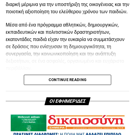
διαρκή μέριμνα για την υποστήριξη της οικογένειας και την
ποιοτική αξιοποίηση του ελεύθερου χρόνου των παιδιών.
.
Μέσα από ένα πρόγραμμα αθλητικών, δημιουργικών,
εκπαιδευτικών και πολιτιστικών δραστηριοτήτων,
εκατοντάδες παιδιά είχαν την ευκαιρία να συμμετάσχουν
σε δράσεις που ενίσχυσαν τη δημιουργικότητα, τη
.
συνεργασία, την κοινωνικοποίηση και την ανάπτυξη
δεξιοτήτων, σε ένα ασφαλές, οργανωμένο και ευχάριστο
περιβάλλον.
CONTINUE READING
Στο πλαίσιο του
Summer Camp 2026,
οι μικροί
συμμετέχοντες απόλαυσαν ένα πλούσιο πρόγραμμα με
αθλοπαιδιές, δημιουργικά και εικαστικά εργαστήρια,
ΟΙ ΕΦΗΜΕΡΙΔΕΣ
θεατρικό παιχνίδι, περιβαλλοντικές δράσεις, πειράματα
και πλήθος βιωματικών δραστηριοτήτων.
Η ολοκλήρωση του προγράμματος γιορτάστηκε με την
εκδήλωση
«Η ζωή μας στο Camp»,
όπου τα παιδιά