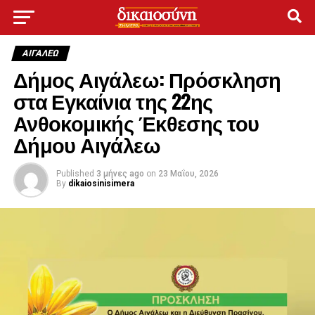
ΑΙΓΑΛΕΩ
Δήμος Αιγάλεω: Πρόσκληση
στα Εγκαίνια της 22ης
Ανθοκομικής Έκθεσης του
Δήμου Αιγάλεω
Published
3 μήνες ago
on
23 Μαΐου, 2026
By
dikaiosinisimera