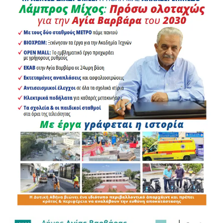
παρουσίασαν μέρος της δουλειάς τους μέσα από
πειράματα χημείας, αθλητικές δραστηριότητες,
παραδοσιακούς και σύγχρονους χορούς, καθώς και
δημιουργικές κατασκευές με θεματικές που ανέδειξαν τη
διαφορετικότητα, τον σεβασμό προς τον συνάνθρωπο, τις
κοινωνικές δεξιότητες και την περιβαλλοντική
ευαισθητοποίηση.
Την ίδια στιγμή, τα
Κ.Δ.Α.Π. του Δήμου Αιγάλεω
συνεχίζουν να αποτελούν έναν σημαντικό θεσμό
δημιουργικής απασχόλησης για τα παιδιά της πόλης,
προσφέροντας ένα σύγχρονο πρόγραμμα αθλητικών,
καλλιτεχνικών, εκπαιδευτικών και παιδαγωγικών
δραστηριοτήτων, που συμβάλλει στην ολόπλευρη
ανάπτυξη της προσωπικότητάς τους, καλλιεργώντας τη
φαντασία, τη συνεργασία και τη δημιουργική έκφραση.
Με την ολοκλήρωση των φετινών δράσεων του 1 ου
Κ.Δ.Α.Π. πραγματοποιήθηκε εορταστική εκδήλωση, κατά