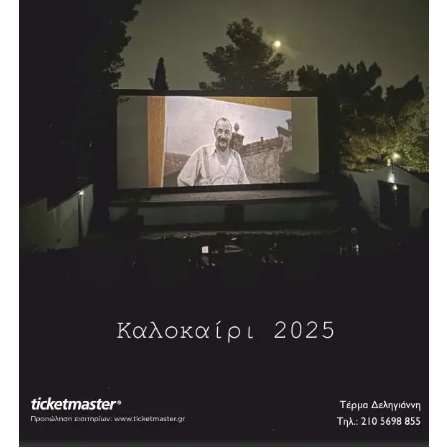
(2005), «Η Μεταναστευτική Πολιτική της Ευρώπης»
(2006), «Η Αναγκαία Αναθεώρηση» (2006), «Τυφλοί
στρατοί-Η Δύση και η Απειλή του Ισλαμικού
Φονταμενταλισμού» (2008), «Αναζητώντας την Τέχνη»
(2008)και τη δίγλωσση έκδοση «5 Χρόνια στο Ευρωπαϊκό
Κοινοβούλιο 2004-2009» (2009). Έχει γράψει πολλά
άρθρα πολιτικού και κοινωνικού περιεχομένου.
Επισκέφθηκε, επίσημα προσκεκλημένος, την Αγγλία, τη
Δυτική Γερμανία και τις ΗΠΑ.
Τιμήθηκε από τον τότε Πρόεδρο της Δημοκρατίας Κάρολο
Παπούλια με τον Μεγαλόσταυρο του Τάγματος του
Φοίνικος, λόγω της μακράς πολιτικής του δράσης, καθώς
και με άλλα ανώτερα παράσημα διαφόρων κρατών.