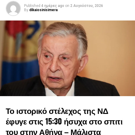
αξίες.
Published
4 ημέρες ago
on
2 Αυγούστου, 2026
By
dikaiosinisimera
Σεβαστέ μας Γιάννη, μας αφήνεις βαριά κληρονομιά. Την
ευθύνη απέναντι στην πατρίδα, την αφοσίωση σε αξίες,
κυρίως όμως μια βαθιά πολιτική ευγένεια που τόσο μας
λείπει αυτές τις εποχές. Για όλα αυτά η Ελλάδα αλλά και η
μεγάλη μας παράταξη, η Νέα Δημοκρατία θα σε
ευχαριστεί.0
Στη μακρά πορεία του ανέλαβε όποια θέση του ζητήθηκε
και ήταν παρών σε όποια μάχη και αν χρειάστηκε να
δώσει. Με ξεχωριστή την αναθεώρηση του Συντάγματος
του 1961», είπε και μοιράστηκε και προσωπικές ιστορίες
με τον πολιτικό που έφυγε από τη ζωή.
Το ιστορικό στέλεχος της ΝΔ
έφυγε στις 15:30 ήσυχα στο σπιτι
του στην Αθήνα – Μάλιστα