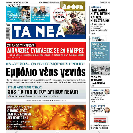
Πηγή: protothema
.
.
.
.
Λίγο μετά τις 11:30 στη Μητρόπολη έφτασε ο πρώην
υπουργός και πρώην πρόεδρος του ΠΑΣΟΚ, Ευάγγελος
Βενιζέλος, ο δήμαρχος Αθηναίων, Χάρης Δούκας αλλά και
ο πρώην πρόεδρος της Δημοκρατίας Προκόπης
Παυλόπουλος.