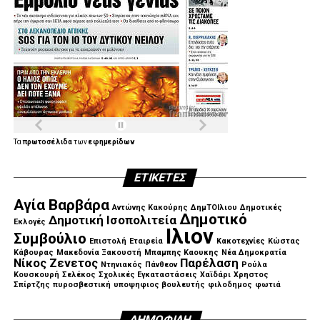
Τα
πρωτοσέλιδα
των
εφημερίδων
ΕΤΙΚΈΤΕΣ
Αγία Βαρβάρα
Αντώνης Κακούρης
ΔημΤΟΙλιου
Δημοτικές
Δημοτικό
Δημοτική Ισοπολιτεία
Εκλογές
Ιλιον
Συμβούλιο
Επιστολή
Εταιρεία
Κακοτεχνίες
Κώστας
Κάβουρας
Μακεδονία Ξακουστή
Μπαμπης Καουκης
Νέα Δημοκρατία
Νίκος Ζενετος
Παρέλαση
Ντηνιακός
Πάνθεον
Ρούλα
Κουσκουρή
Σελέκος
Σχολικές Εγκαταστάσεις
Χαϊδάρι
Χρηστος
Σπίρτζης
πυροσβεστική
υποψηφιος βουλευτής
φιλοδημος
φωτιά
ΔΗΜΟΦΙΛΉ