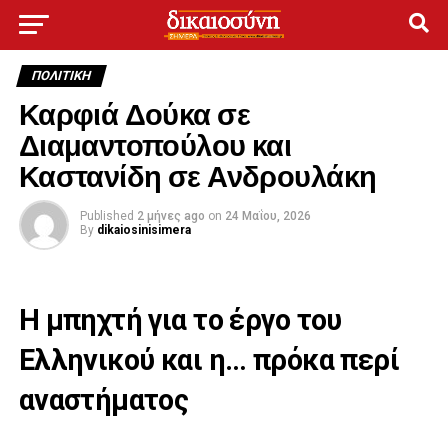
ΠΟΛΙΤΙΚΉ
Καρφιά Δούκα σε
Διαμαντοπούλου και
Καστανίδη σε Ανδρουλάκη
Published
2 μήνες ago
on
24 Μαΐου, 2026
By
dikaiosinisimera
Η μπηχτή για το έργο του
Ελληνικού και η… πρόκα περί
αναστήματος