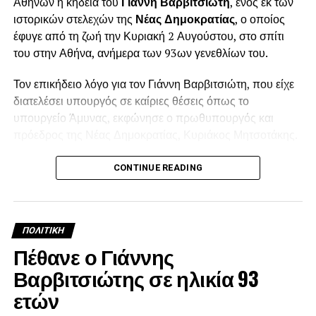
Αθηνών η κηδεία του
Γιάννη Βαρβιτσιώτη
, ενός εκ των
ιστορικών στελεχών της
Νέας Δημοκρατίας
, ο οποίος
έφυγε από τη ζωή την Κυριακή 2 Αυγούστου, στο σπίτι
του στην Αθήνα, ανήμερα των 93ων γενεθλίων του.
Τον επικήδειο λόγο για τον Γιάννη Βαρβιτσιώτη, που είχε
διατελέσει υπουργός σε καίριες θέσεις όπως το
υπουργείο Άμυνας, εκφώνησε ο πρωθυπουργός και
πρόεδρος της Νέας Δημοκρατίας, Κυριάκος Μητσοτάκης.
Λίγο πριν τη μία το μεσημέρι, ολοκληρώθηκε η εξόδιος
CONTINUE READING
ακολουθία και στο βήμα ανέβηκε ο πρωθυπουργός
Κυριάκος Μητσοτάκης για να εκφωνήσει τον επικήδειο
λόγο, σε πολύ συγκινητικό κλίμα.
ΠΟΛΙΤΙΚΉ
Μεταξύ άλλων ο Κυριάκος Μητσοτάκης, είπε: «Ο Γιάννης
Πέθανε ο Γιάννης
Βαρβιτσιώτης ήταν φτιαγμένος από εκείνο το σπάνιο
Βαρβιτσιώτης σε ηλικία 93
μέταλλο μιας άλλης εποχής…Υπήρξε ο τελευταίος
ετών
εκπρόσωπος μιας σχολής που αντιλαμβανόταν την
πολιτική όχι ως κάτι πρόσκαιρο, αλλά έχοντας αρχές και