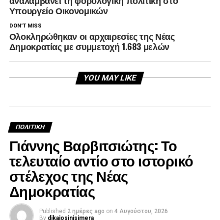
αναλαμβάνει τη φορολογική πολιτική στο
Υπουργείο Οικονομικών
DON'T MISS
Ολοκληρώθηκαν οι αρχαιρεσίες της Νέας
Δημοκρατίας με συμμετοχή 1.683 μελών
YOU MAY LIKE
ΠΟΛΙΤΙΚΉ
Γιάννης Βαρβιτσιώτης: Το
τελευταίο αντίο στο ιστορικό
στέλεχος της Νέας
Δημοκρατίας
Published
2 ημέρες ago
on
4 Αυγούστου, 2026
By
dikaiosinisimera