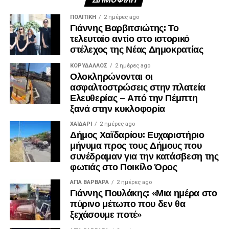
ΠΟΛΙΤΙΚΉ
2 ημέρες ago
Γιάννης Βαρβιτσιώτης: Το
τελευταίο αντίο στο ιστορικό
στέλεχος της Νέας Δημοκρατίας
ΚΟΡΥΔΑΛΛΟΣ
2 ημέρες ago
Ολοκληρώνονται οι
ασφαλτοστρώσεις στην πλατεία
Ελευθερίας – Από την Πέμπτη
ξανά στην κυκλοφορία
ΧΑΪΔΑΡΙ
2 ημέρες ago
Δήμος Χαϊδαρίου: Ευχαριστήριο
μήνυμα προς τους Δήμους που
Λίγα λεπτά αργότερα, έφτασε και ο πρώην
συνέδραμαν για την κατάσβεση της
πρωθυπουργός, Αντώνης Σαμαράς, ο οποίος αφού
φωτιάς στο Ποικίλο Όρος
συλλυπήθηκε την οικογένεια, αποχώρησε.
ΑΓΙΑ ΒΑΡΒΑΡΑ
2 ημέρες ago
Γιάννης Πουλάκης: «Μια ημέρα στο
πύρινο μέτωπο που δεν θα
ξεχάσουμε ποτέ»