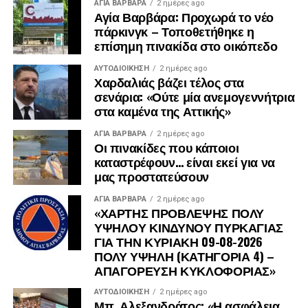
ΑΓΙΑ ΒΑΡΒΑΡΑ
2 ημέρες ago
Αγία Βαρβάρα: Προχωρά το νέο
πάρκινγκ – Τοποθετήθηκε η
επίσημη πινακίδα στο οικόπεδο
ΑΥΤΟΔΙΟΊΚΗΣΗ
2 ημέρες ago
Χαρδαλιάς βάζει τέλος στα
σενάρια: «Ούτε μία ανεμογεννήτρια
στα καμένα της Αττικής»
ΑΓΙΑ ΒΑΡΒΑΡΑ
2 ημέρες ago
Οι πινακίδες που κάποιοι
καταστρέφουν… είναι εκεί για να
μας προστατεύσουν
ΑΓΙΑ ΒΑΡΒΑΡΑ
2 ημέρες ago
«ΧΑΡΤΗΣ ΠΡΟΒΛΕΨΗΣ ΠΟΛΥ
ΥΨΗΛΟΥ ΚΙΝΔΥΝΟΥ ΠΥΡΚΑΓΙΑΣ
ΓΙΑ ΤΗΝ ΚΥΡΙΑΚΗ 09-08-2026
ΠΟΛΥ ΥΨΗΛΗ (ΚΑΤΗΓΟΡΙΑ 4) –
ΑΠΑΓΟΡΕΥΣΗ ΚΥΚΛΟΦΟΡΙΑΣ»
ΑΥΤΟΔΙΟΊΚΗΣΗ
2 ημέρες ago
Μπ. Αλεξανδράτος: «Η ασφάλεια