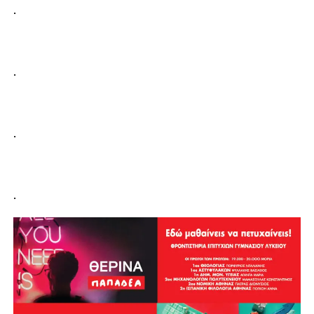
.
.
.
.