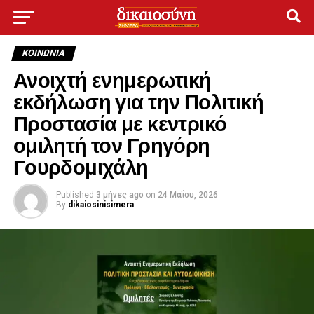
ΚΟΙΝΩΝΊΑ
Ανοιχτή ενημερωτική
εκδήλωση για την Πολιτική
Προστασία με κεντρικό
ομιλητή τον Γρηγόρη
Γουρδομιχάλη
Published
3 μήνες ago
on
24 Μαΐου, 2026
By
dikaiosinisimera