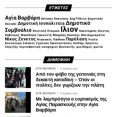
ΕΤΙΚΈΤΕΣ
Αγία Βαρβάρα
Αντώνης Κακούρης
ΔημΤΟΙλιου
Δημοτικές
Δημοτικό
Δημοτική Ισοπολιτεία
Εκλογές
Ιλιον
Συμβούλιο
Επιστολή
Εταιρεία
Κακοτεχνίες
Κώστας
Κάβουρας
Μακεδονία Ξακουστή
Μπαμπης Καουκης
Νέα Δημοκρατία
Νίκος Ζενετος
Παρέλαση
Ντηνιακός
Πάνθεον
Ρούλα
Κουσκουρή
Σελέκος
Σχολικές Εγκαταστάσεις
Χαϊδάρι
Χρηστος
Σπίρτζης
πυροσβεστική
υποψηφιος βουλευτής
φιλοδημος
φωτιά
ΔΗΜΟΦΙΛΉ
ΑΓΙΑ ΒΑΡΒΑΡΑ
2 ημέρες ago
Από τον φόβο της γειτονιάς στη
δεκαετή καταδίκη – Όταν οι
πολίτες δεν γυρίζουν την πλάτη
ΑΓΙΑ ΒΑΡΒΑΡΑ
2 ημέρες ago
Με λαμπρότητα ο εορτασμός της
Αγίας Παρασκευής στην Αγία
Βαρβάρα