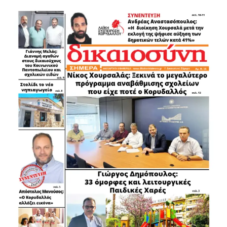
Πολύτιμη υπήρξε κατά τη διάρκεια της επιχείρησης και η
συνδρομή του αντιδημάρχου Μάνδρας – Ειδυλλίας,
Δημήτρη Παγώνη, ο οποίος ενημέρωνε τους διασώστες
για ζώα που βρίσκονταν σε κίνδυνο ή είχαν άμεση ανάγκη
βοήθειας.
Οι εικόνες που αντίκρισαν τα πληρώματα των
ασθενοφόρων ήταν συγκλονιστικές. Εκτός από την
ολοκληρωτική καταστροφή του πανέμορφου
πευκοδάσους, ανυπολόγιστες είναι οι συνέπειες της
πυρκαγιάς και για την άγρια ζωή της περιοχής.
Δυστυχώς, οι διασώστες δεν κατάφεραν να προσφέρουν
βοήθεια σε ένα αγριογούρουνο που είχε ήδη προλάβει η
φωτιά. Παράλληλα, η πρόσβαση στο εσωτερικό του
δάσους γύρω από τον οικισμό του Πόρτο Γερμενού ήταν
αδύνατη, καθώς οι φλόγες εξακολουθούσαν να μαίνονται
ανεξέλεγκτες.