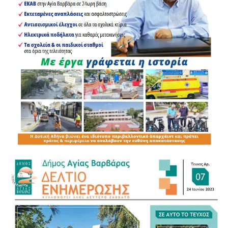
Αδέσποτες γάτες και σκύλοι, στην προσπάθειά τους να
σωθούν από τις φλόγες και τους πυκνούς καπνούς, είχαν
καταφύγει στα βράχια της παραλίας. Οι διασώστες του
ΔΙΚΕΠΑΖ χρειάστηκε να πραγματοποιήσουν ιδιαίτερα
δύσκολους και επικίνδυνους χειρισμούς, προκειμένου να
προσεγγίσουν τα τρομαγμένα ζώα.
Ιδιαίτερα σημαντική ήταν η επέμβασή τους για τη διάσωση
ενός τραυματισμένου σκύλου, ο οποίος εντοπίστηκε με
εγκαύματα. Η παρέμβαση των πληρωμάτων αποδείχθηκε
σωτήρια.
Το ζώο μεταφέρθηκε στις εγκαταστάσεις του ΔΙΚΕΠΑΖ,
όπου νοσηλεύεται και δέχεται την απαραίτητη κτηνιατρική
φροντίδα. Οι κτηνίατροι περιποιούνται τα εγκαύματά του