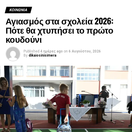
ΚΟΙΝΩΝΊΑ
Αγιασμός στα σχολεία 2026:
Πότε θα χτυπήσει το πρώτο
κουδούνι
Published
4 ημέρες ago
on
6 Αυγούστου, 2026
By
dikaiosinisimera