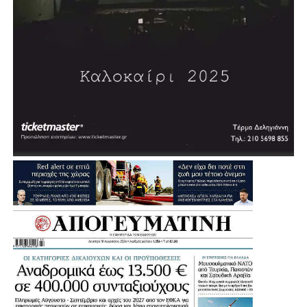
.
.
.