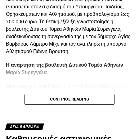
εντάσσεται στον σχεδιασμό του Υπουργείου Παιδείας,
Θρησκευμάτων και Αθλητισμού, με προϋπολογισμό έως
700.000 ευρώ. Τη θετική εξέλιξη γνωστοποίησε η
βουλευτής Δυτικού Τομέα Αθηνών Μαρία Συρεγγέλα,
αναδεικνύοντας τη συνεργασία της με τον δήμαρχο Αγίας
Βαρβάρας Λάμπρο Μίχο και τον αναπληρωτή υπουργό
Αθλητισμού Γιάννη Βρούτση.
Η ανάρτηση της βουλευτή Δυτικού Τομέα Αθηνών
Μαρία Συρεγγέλα:
Μια σημαντική διεκδίκηση για την Αγία Βαρβάρα μπαίνει
πλέον σε τροχιά υλοποίησης. Η ανάπλαση των αθλητικών
CONTINUE READING
εγκαταστάσεων στο γήπεδο Ριμινίτικα εντάσσεται στον
σχεδιασμό του Υπουργείου Παιδείας, Θρησκευμάτων και
Αθλητισμού, με προϋπολογισμό που φτάνει τις 700.000
ευρώ. Πρόκειται για μια ουσιαστική παρέμβαση που θα
ΑΓΙΑ ΒΑΡΒΑΡΑ
αναβαθμίσει τις αθλητικές υποδομές της πόλης, θα
Καθημερινές αστυνομικές
δημιουργήσει καλύτερες και ασφαλέστερες συνθήκες για