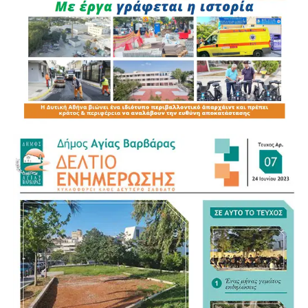
κατά την οδήγηση
1 παράβαση σχετική με ΚΤΕΟ
1 παραβίαση απαγορευτικής πινακίδας
1 παράβαση για επίδειξη οδηγικής ικανότητας
25 λοιπές παραβάσεις του ΚΟΚ
Η καθημερινή παρουσία των αστυνομικών δυνάμεων,
ιδιαίτερα γύρω από το Μετρό, τους κεντρικούς δρόμους
και τα σχολικά συγκροτήματα, ενισχύει την πρόληψη και
την αποτροπή παραβατικών συμπεριφορών.
Οι συστηματικοί έλεγχοι συμβάλλουν ουσιαστικά στην
προστασία των κατοίκων, των πεζών και των οδηγών,
ενώ στέλνουν σαφές μήνυμα ότι επικίνδυνες και
παραβατικές συμπεριφορές δεν θα μένουν ανεξέλεγκτες.
Η Αγία Βαρβάρα αποκτά καθημερινά ισχυρότερη
αστυνομική παρουσία και ένα ενισχυμένο πλέγμα
ασφάλειας για όλους τους πολίτες.