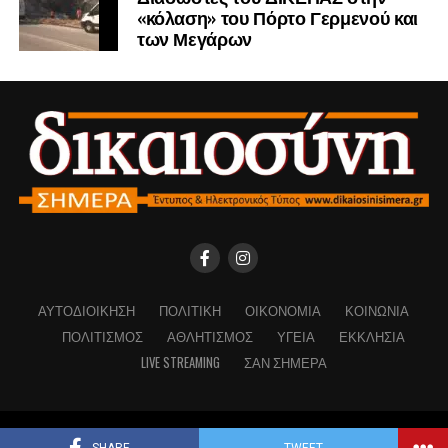
«κόλαση» του Πόρτο Γερμενού και
των Μεγάρων
ΑΥΤΟΔΙΟΊΚΗΣΗ
ΠΟΛΙΤΙΚΉ
ΟΙΚΟΝΟΜΊΑ
ΚΟΙΝΩΝΊΑ
ΠΟΛΙΤΙΣΜΌΣ
ΑΘΛΗΤΙΣΜΌΣ
ΥΓΕΊΑ
ΕΚΚΛΗΣΊΑ
LIVE STREAMING
ΣΑΝ ΣΉΜΕΡΑ
Copyright © Dikaiosinisimera.gr 2026