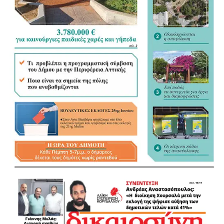
.
.
.