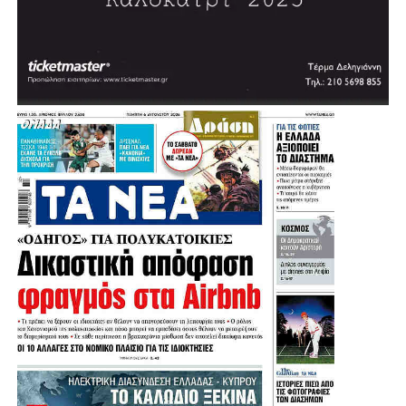
.
.
.