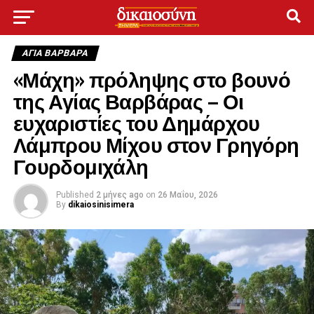
ΑΓΙΑ ΒΑΡΒΑΡΑ
«Μάχη» πρόληψης στο βουνό
της Αγίας Βαρβάρας – Οι
ευχαριστίες του Δημάρχου
Λάμπρου Μίχου στον Γρηγόρη
Γουρδομιχάλη
Published
2 μήνες ago
on
26 Μαΐου, 2026
By
dikaiosinisimera