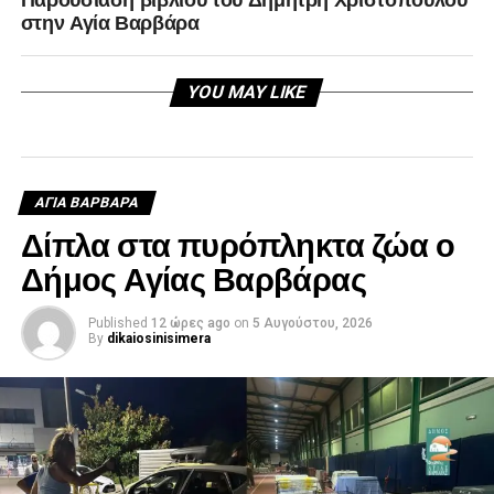
στην Αγία Βαρβάρα
YOU MAY LIKE
ΑΓΙΑ ΒΑΡΒΑΡΑ
Δίπλα στα πυρόπληκτα ζώα ο
Δήμος Αγίας Βαρβάρας
Published
12 ώρες ago
on
5 Αυγούστου, 2026
By
dikaiosinisimera