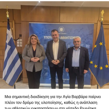
πλάσματα.
Θέλουμε να εκφράσουμε τις ευχαριστίες μας σε όλους
όσοι συμμετείχαν και να τους διαβεβαιώσουμε ότι θα
είμαστε αρωγοί σε όποια προσπάθεια γίνεται που
σκοπό έχει την προστασία και την φροντίδα των ζώων.
Οι δύσκολες στιγμές αναδεικνύουν τις πιο όμορφες
πλευρές της κοινωνίας μας. Ας αποδείξουμε, για ακόμη
μία φορά, ότι κανένα ζώο δεν είναι μόνο του όταν
υπάρχει αλληλεγγύη, συνεργασία και αγάπη. Ο Δήμος
μας θα συνεχίσει να βρίσκεται δίπλα στους
πυρόπληκτους, ανθρώπους και ζώα, με όλες του τις
δυνάμεις.
Μια σημαντική διεκδίκηση για την Αγία Βαρβάρα παίρνει
πλέον τον δρόμο της υλοποίησης, καθώς η ανάπλαση
των αθλητικών εγκαταστάσεων στο γήπεδο Ριμινίτικα