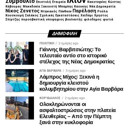
Ιλιον
Συμβούλιο
Επιστολή
Εταιρεία
Κακοτεχνίες
Κώστας
Κάβουρας
Μακεδονία Ξακουστή
Μπαμπης Καουκης
Νέα Δημοκρατία
Νίκος Ζενετος
Παρέλαση
Ντηνιακός
Πάνθεον
Ρούλα
Κουσκουρή
Σελέκος
Σχολικές Εγκαταστάσεις
Χαϊδάρι
Χρηστος
Σπίρτζης
πυροσβεστική
υποψηφιος βουλευτής
φιλοδημος
φωτιά
ΔΗΜΟΦΙΛΉ
ΠΟΛΙΤΙΚΉ
2 ημέρες ago
Γιάννης Βαρβιτσιώτης: Το
τελευταίο αντίο στο ιστορικό
στέλεχος της Νέας Δημοκρατίας
ΑΓΙΑ ΒΑΡΒΑΡΑ
3 ημέρες ago
Λάμπρος Μίχος: Ξεκινά η
δημιουργία κλειστού
κολυμβητηρίου στην Αγία Βαρβάρα
ΚΟΡΥΔΑΛΛΟΣ
2 ημέρες ago
Ολοκληρώνονται οι
ασφαλτοστρώσεις στην πλατεία
Ελευθερίας – Από την Πέμπτη
ξανά στην κυκλοφορία