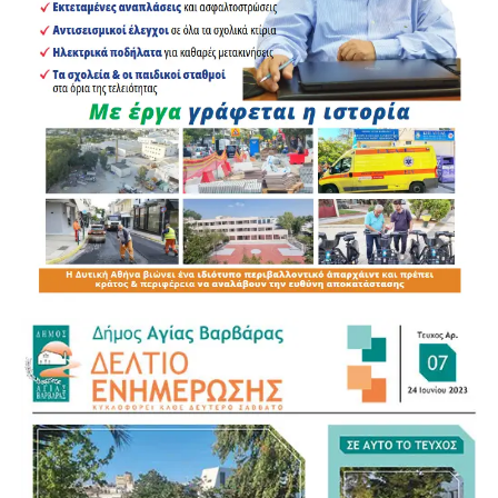
6 παραβάσεις για μη χρήση ζώνης ασφαλείας
5 περιπτώσεις στέρησης άδειας οδήγησης
4 παραβάσεις για χρήση κινητού τηλεφώνου
κατά την οδήγηση
1 παράβαση σχετική με ΚΤΕΟ
1 παραβίαση απαγορευτικής πινακίδας
1 παράβαση για επίδειξη οδηγικής ικανότητας
25 λοιπές παραβάσεις του ΚΟΚ
Η καθημερινή παρουσία των αστυνομικών δυνάμεων,
ιδιαίτερα γύρω από το Μετρό, τους κεντρικούς δρόμους
και τα σχολικά συγκροτήματα, ενισχύει την πρόληψη και
την αποτροπή παραβατικών συμπεριφορών.
Οι συστηματικοί έλεγχοι συμβάλλουν ουσιαστικά στην
προστασία των κατοίκων, των πεζών και των οδηγών,
ενώ στέλνουν σαφές μήνυμα ότι επικίνδυνες και