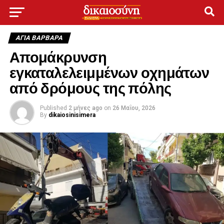
ΑΓΙΑ ΒΑΡΒΑΡΑ
Απομάκρυνση
εγκαταλελειμμένων οχημάτων
από δρόμους της πόλης
Published
2 μήνες ago
on
26 Μαΐου, 2026
By
dikaiosinisimera