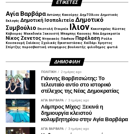
ΕΤΙΚΈΤΕΣ
Αγία Βαρβάρα
Αντώνης Κακούρης
ΔημΤΟΙλιου
Δημοτικές
Δημοτικό
Δημοτική Ισοπολιτεία
Εκλογές
Ιλιον
Συμβούλιο
Επιστολή
Εταιρεία
Κακοτεχνίες
Κώστας
Κάβουρας
Μακεδονία Ξακουστή
Μπαμπης Καουκης
Νέα Δημοκρατία
Νίκος Ζενετος
Παρέλαση
Ντηνιακός
Πάνθεον
Ρούλα
Κουσκουρή
Σελέκος
Σχολικές Εγκαταστάσεις
Χαϊδάρι
Χρηστος
Σπίρτζης
πυροσβεστική
υποψηφιος βουλευτής
φιλοδημος
φωτιά
ΔΗΜΟΦΙΛΉ
ΠΟΛΙΤΙΚΉ
2 ημέρες ago
Γιάννης Βαρβιτσιώτης: Το
τελευταίο αντίο στο ιστορικό
στέλεχος της Νέας Δημοκρατίας
ΑΓΙΑ ΒΑΡΒΑΡΑ
3 ημέρες ago
Λάμπρος Μίχος: Ξεκινά η
δημιουργία κλειστού
κολυμβητηρίου στην Αγία Βαρβάρα
ΑΓΙΑ ΒΑΡΒΑΡΑ
3 ημέρες ago