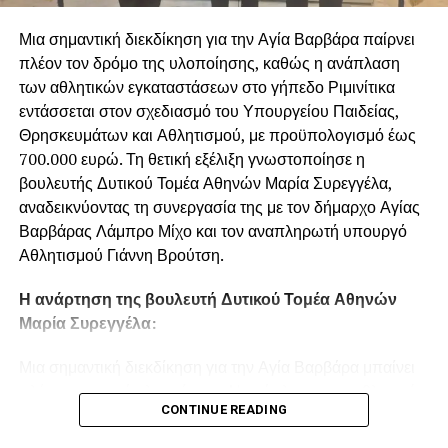
Μια σημαντική διεκδίκηση για την Αγία Βαρβάρα παίρνει
πλέον τον δρόμο της υλοποίησης, καθώς η ανάπλαση
των αθλητικών εγκαταστάσεων στο γήπεδο Ριμινίτικα
εντάσσεται στον σχεδιασμό του Υπουργείου Παιδείας,
Θρησκευμάτων και Αθλητισμού, με προϋπολογισμό έως
700.000 ευρώ. Τη θετική εξέλιξη γνωστοποίησε η
βουλευτής Δυτικού Τομέα Αθηνών Μαρία Συρεγγέλα,
αναδεικνύοντας τη συνεργασία της με τον δήμαρχο Αγίας
Βαρβάρας Λάμπρο Μίχο και τον αναπληρωτή υπουργό
Αθλητισμού Γιάννη Βρούτση.
Η ανάρτηση της βουλευτή Δυτικού Τομέα Αθηνών
Μαρία Συρεγγέλα:
Μια σημαντική διεκδίκηση για την Αγία Βαρβάρα μπαίνει
πλέον σε τροχιά υλοποίησης. Η ανάπλαση των αθλητικών
CONTINUE READING
εγκαταστάσεων στο γήπεδο Ριμινίτικα εντάσσεται στον
σχεδιασμό του Υπουργείου Παιδείας, Θρησκευμάτων και