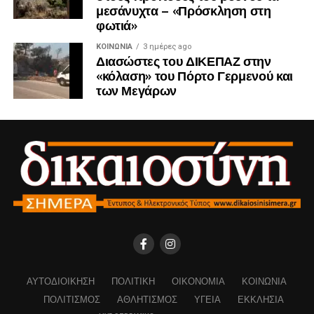
μεσάνυχτα – «Πρόσκληση στη
φωτιά»
ΚΟΙΝΩΝΊΑ
3 ημέρες ago
Διασώστες του ΔΙΚΕΠΑΖ στην
«κόλαση» του Πόρτο Γερμενού και
των Μεγάρων
ΑΥΤΟΔΙΟΊΚΗΣΗ
ΠΟΛΙΤΙΚΉ
ΟΙΚΟΝΟΜΊΑ
ΚΟΙΝΩΝΊΑ
ΠΟΛΙΤΙΣΜΌΣ
ΑΘΛΗΤΙΣΜΌΣ
ΥΓΕΊΑ
ΕΚΚΛΗΣΊΑ