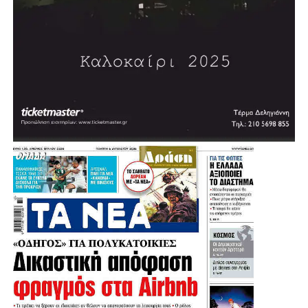
.
.
.