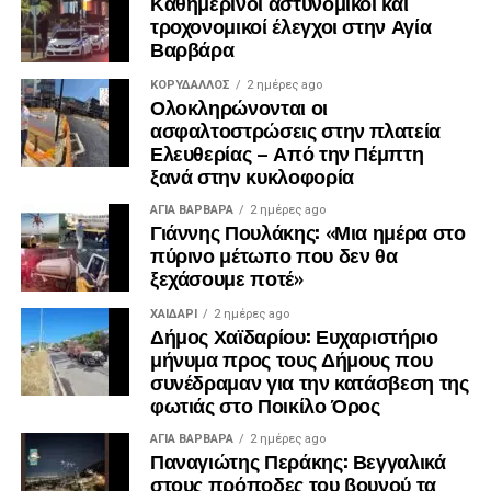
Καθημερινοί αστυνομικοί και
τροχονομικοί έλεγχοι στην Αγία
Βαρβάρα
ΚΟΡΥΔΑΛΛΟΣ
2 ημέρες ago
Ολοκληρώνονται οι
ασφαλτοστρώσεις στην πλατεία
Ελευθερίας – Από την Πέμπτη
ξανά στην κυκλοφορία
ΑΓΙΑ ΒΑΡΒΑΡΑ
2 ημέρες ago
Γιάννης Πουλάκης: «Μια ημέρα στο
πύρινο μέτωπο που δεν θα
ξεχάσουμε ποτέ»
ΧΑΪΔΑΡΙ
2 ημέρες ago
Δήμος Χαϊδαρίου: Ευχαριστήριο
μήνυμα προς τους Δήμους που
συνέδραμαν για την κατάσβεση της
φωτιάς στο Ποικίλο Όρος
ΑΓΙΑ ΒΑΡΒΑΡΑ
2 ημέρες ago
Παναγιώτης Περάκης: Βεγγαλικά
στους πρόποδες του βουνού τα