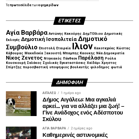
Τα
πρωτοσέλιδα
των
εφημερίδων
ΕΤΙΚΈΤΕΣ
Αγία Βαρβάρα
Αντώνης Κακούρης
ΔημΤΟΙλιου
Δημοτικές
Δημοτικό
Δημοτική Ισοπολιτεία
Εκλογές
Ιλιον
Συμβούλιο
Επιστολή
Εταιρεία
Κακοτεχνίες
Κώστας
Κάβουρας
Μακεδονία Ξακουστή
Μπαμπης Καουκης
Νέα Δημοκρατία
Νίκος Ζενετος
Παρέλαση
Ντηνιακός
Πάνθεον
Ρούλα
Κουσκουρή
Σελέκος
Σχολικές Εγκαταστάσεις
Χαϊδάρι
Χρηστος
Σπίρτζης
πυροσβεστική
υποψηφιος βουλευτής
φιλοδημος
φωτιά
ΔΗΜΟΦΙΛΉ
ΑΙΓΑΛΕΩ
1 ημέρα ago
Δήμος Αιγάλεω: Μια αγκαλιά
αρκεί… για να αλλάξει μια ζωή! –
Γίνε Ανάδοχος ενός Αδέσποτου
Σκύλου
ΑΓΙΑ ΒΑΡΒΑΡΑ
2 ημέρες ago
Καθημερινές αστυνομικές