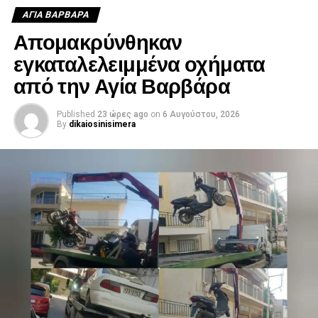
ΑΓΙΑ ΒΑΡΒΑΡΑ
Απομακρύνθηκαν
εγκαταλελειμμένα οχήματα
από την Αγία Βαρβάρα
Published
23 ώρες ago
on
6 Αυγούστου, 2026
By
dikaiosinisimera