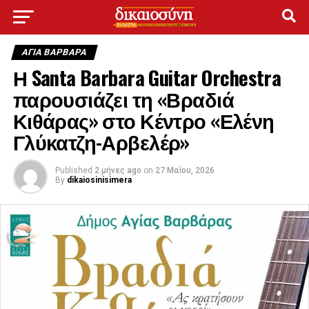
ΑΓΙΑ ΒΑΡΒΑΡΑ
Η Santa Barbara Guitar Orchestra
παρουσιάζει τη «Βραδιά
Κιθάρας» στο Κέντρο «Ελένη
Γλύκατζη-Αρβελέρ»
Published
2 μήνες ago
on
27 Μαΐου, 2026
By
dikaiosinisimera