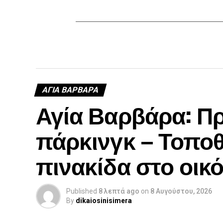
ΑΓΙΑ ΒΑΡΒΑΡΑ
Αγία Βαρβάρα: Π
πάρκινγκ – Τοποθ
πινακίδα στο οικ
Published
8 λεπτά ago
on
8 Αυγούστου, 2026
By
dikaiosinisimera