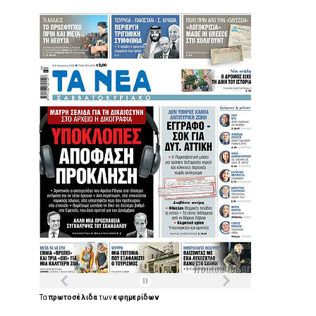
Τα
πρωτοσέλιδα
των
εφημερίδων