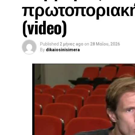
πρωτοποριακή
(video)
Published
2 μήνες ago
on
28 Μαΐου, 2026
By
dikaiosinisimera