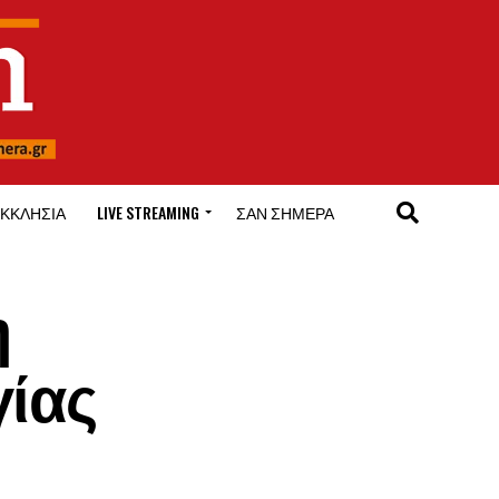
ΚΚΛΗΣΊΑ
LIVE STREAMING
ΣΑΝ ΣΉΜΕΡΑ
η
γίας