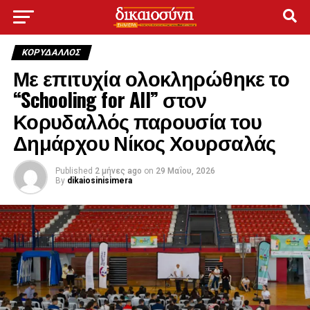
ΚΟΡΥΔΑΛΛΟΣ
Με επιτυχία ολοκληρώθηκε το
“Schooling for All” στον
Κορυδαλλός παρουσία του
Δημάρχου Νίκος Χουρσαλάς
Published
2 μήνες ago
on
29 Μαΐου, 2026
By
dikaiosinisimera