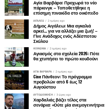
Αγία Βαρβάρα: Προχωρά το νέο
πάρκινγκ – Τοποθετήθηκε η
επίσημη πινακίδα στο οικόπεδο
ΑΙΓΑΛΕΩ
2 ημέρες ago
Δήμος Αιγάλεω: Μια αγκαλιά
αρκεί… για να αλλάξει μια ζωή! –
Γίνε Ανάδοχος ενός Αδέσποτου
Σκύλου
ΚΟΙΝΩΝΊΑ
2 ημέρες ago
Αγιασμός στα σχολεία 2026: Πότε
θα χτυπήσει το πρώτο κουδούνι
ΑΓΙΑ ΒΑΡΒΑΡΑ
2 ημέρες ago
Cine Πάνθεον: Το πρόγραμμα
προβολών από 6 έως 12
Αυγούστου
ΑΥΤΟΔΙΟΊΚΗΣΗ
3 ώρες ago
Χαρδαλιάς βάζει τέλος στα
σενάρια: «Ούτε μία ανεμογεννήτρια