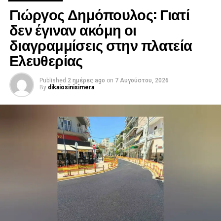
Γιώργος Δημόπουλος: Γιατί
δεν έγιναν ακόμη οι
διαγραμμίσεις στην πλατεία
Ελευθερίας
Published
2 ημέρες ago
on
7 Αυγούστου, 2026
By
dikaiosinisimera
.