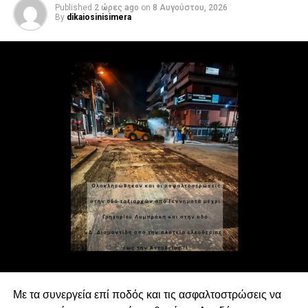
Published
2 ώρες ago
on
8 Αυγούστου, 2026
By
dikaiosinisimera
Με τα συνεργεία επί ποδός και τις ασφαλτοστρώσεις να