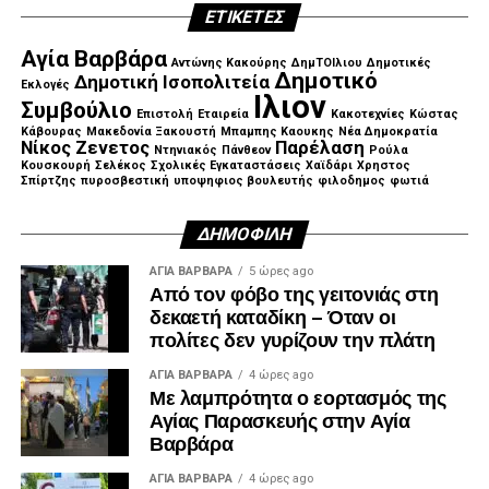
ΕΤΙΚΈΤΕΣ
Αγία Βαρβάρα
Αντώνης Κακούρης
ΔημΤΟΙλιου
Δημοτικές
Δημοτικό
Δημοτική Ισοπολιτεία
Εκλογές
Ιλιον
Συμβούλιο
Επιστολή
Εταιρεία
Κακοτεχνίες
Κώστας
Κάβουρας
Μακεδονία Ξακουστή
Μπαμπης Καουκης
Νέα Δημοκρατία
Νίκος Ζενετος
Παρέλαση
Ντηνιακός
Πάνθεον
Ρούλα
Κουσκουρή
Σελέκος
Σχολικές Εγκαταστάσεις
Χαϊδάρι
Χρηστος
Σπίρτζης
πυροσβεστική
υποψηφιος βουλευτής
φιλοδημος
φωτιά
ΔΗΜΟΦΙΛΉ
ΑΓΙΑ ΒΑΡΒΑΡΑ
5 ώρες ago
Από τον φόβο της γειτονιάς στη
δεκαετή καταδίκη – Όταν οι
πολίτες δεν γυρίζουν την πλάτη
ΑΓΙΑ ΒΑΡΒΑΡΑ
4 ώρες ago
Με λαμπρότητα ο εορτασμός της
Αγίας Παρασκευής στην Αγία
Βαρβάρα
ΑΓΙΑ ΒΑΡΒΑΡΑ
4 ώρες ago