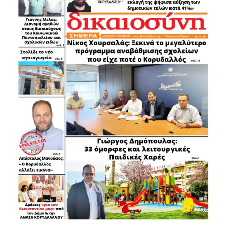
.
.
.
.