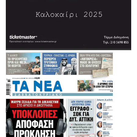
.
.
.