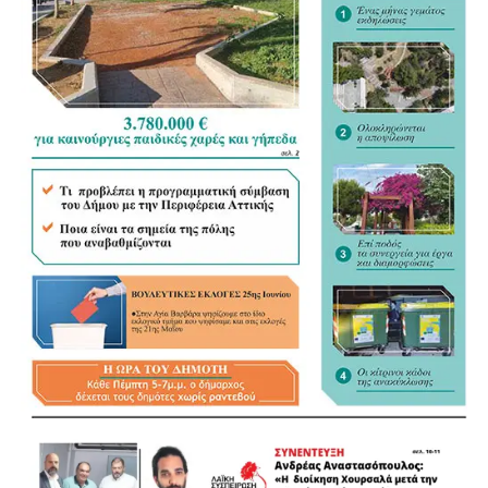
.
.
.