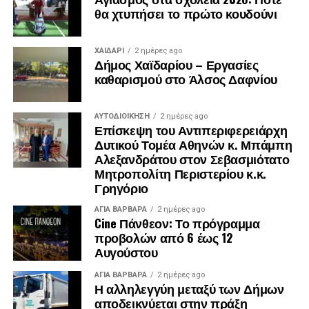
θα χτυπήσει το πρώτο κουδούνι
ΧΑΪΔΑΡΙ
2 ημέρες ago
Δήμος Χαϊδαρίου – Εργασίες
καθαρισμού στο Άλσος Δαφνίου
ΑΥΤΟΔΙΟΊΚΗΣΗ
2 ημέρες ago
Επίσκεψη του Αντιπεριφερειάρχη
Δυτικού Τομέα Αθηνών κ. Μπάμπη
Αλεξανδράτου στον Σεβασμιότατο
Μητροπολίτη Περιστερίου κ.κ.
Γρηγόριο
ΑΓΙΑ ΒΑΡΒΑΡΑ
2 ημέρες ago
Cine Πάνθεον: Το πρόγραμμα
προβολών από 6 έως 12
Αυγούστου
ΑΓΙΑ ΒΑΡΒΑΡΑ
2 ημέρες ago
Η αλληλεγγύη μεταξύ των Δήμων
αποδεικνύεται στην πράξη