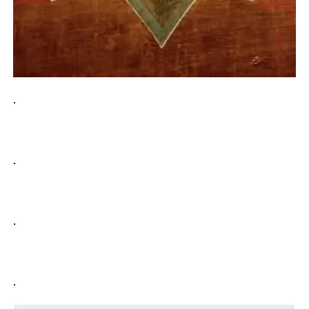
.
.
.
.