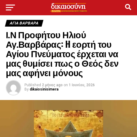
ΑΓΙΑ ΒΑΡΒΑΡΑ
Ι.Ν Προφήτου Ηλιού
Αγ.Βαρβάρας: H εορτή του
Αγίου Πνεύματος έρχεται να
μας θυμίσει πως ο Θεός δεν
μας αφήνει μόνους
Published
2 μήνες ago
on
1 Ιουνίου, 2026
By
dikaiosinisimera