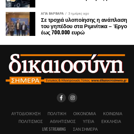
ΑΓΙΑ ΒΑΡΒΑΡΑ
3 ημέρες ago
Σε τροχιά υλοποίησης η ανάπλαση
του γηπέδου στα Ριμινίτικα – Έργο
έως 700.000 ευρώ
ΑΥΤΟΔΙΟΊΚΗΣΗ
ΠΟΛΙΤΙΚΉ
ΟΙΚΟΝΟΜΊΑ
ΚΟΙΝΩΝΊΑ
ΠΟΛΙΤΙΣΜΌΣ
ΑΘΛΗΤΙΣΜΌΣ
ΥΓΕΊΑ
ΕΚΚΛΗΣΊΑ
LIVE STREAMING
ΣΑΝ ΣΉΜΕΡΑ