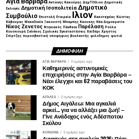
Αγία Βαρβάρα
Αντώνης Κακούρης
ΔημΤΟΙλιου
Δημοτικές
Δημοτικό
Δημοτική Ισοπολιτεία
Εκλογές
Ιλιον
Συμβούλιο
Επιστολή
Εταιρεία
Κακοτεχνίες
Κώστας
Κάβουρας
Μακεδονία Ξακουστή
Μπαμπης Καουκης
Νέα Δημοκρατία
Νίκος Ζενετος
Παρέλαση
Ντηνιακός
Πάνθεον
Ρούλα
Κουσκουρή
Σελέκος
Σχολικές Εγκαταστάσεις
Χαϊδάρι
Χρηστος
Σπίρτζης
πυροσβεστική
υποψηφιος βουλευτής
φιλοδημος
φωτιά
ΔΗΜΟΦΙΛΉ
ΑΓΙΑ ΒΑΡΒΑΡΑ
3 ημέρες ago
Καθημερινές αστυνομικές
επιχειρήσεις στην Αγία Βαρβάρα –
Νέοι έλεγχοι και 62 παραβάσεις του
ΚΟΚ
ΑΙΓΑΛΕΩ
2 ημέρες ago
Δήμος Αιγάλεω: Μια αγκαλιά
αρκεί… για να αλλάξει μια ζωή! –
Γίνε Ανάδοχος ενός Αδέσποτου
Σκύλου
ΚΟΙΝΩΝΊΑ
2 ημέρες ago
Αγιασμός στα σχολεία 2026: Πότε