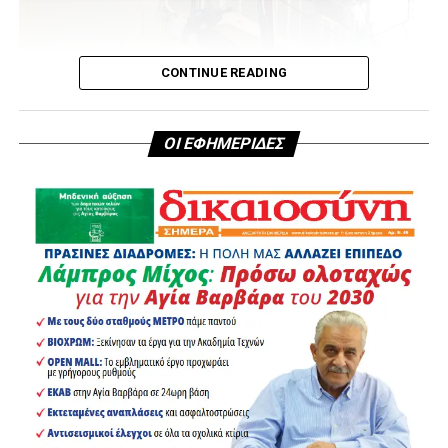
χρειάζεται αποδείξεις, στοιχεία και μαρτυρίες. Χρειάζεται
ανθρώπους που είναι διατεθειμένοι να πουν επίσημα
αυτά που είδαν και αυτά που έζησαν. Γιατί πολλές φορές ο
μεγαλύτερος σύμμαχος της παραβατικότητας είναι η
CONTINUE READING
σιωπή.
Το «δεν θέλω να μπλέξω», το «πού να τρέχω στα
ΟΙ ΕΦΗΜΕΡΙΔΕΣ
αστυνομικά τμήματα και στα δικαστήρια» ή το «ας
καταθέσει ο隣ός» μπορεί τελικά να αφήσει μια σοβαρή
υπόθεση χωρίς τα στοιχεία που απαιτούνται για να
υπάρξει η ανάλογη δικαστική συνέχεια.
Στην Άνω Αγία Βαρβάρα συνέβη το αντίθετο. Οι άνθρωποι
της γειτονιάς δεν αδιαφόρησαν. Δεν γύρισαν την πλάτη.
Δεν άφησαν όλη την ευθύνη στην Αστυνομία. Μίλησαν.
Κατήγγειλαν. Κατέθεσαν. Και σήμερα, με την υπόθεση να
έχει πλέον οδηγηθεί σε βαριά καταδίκη, η στάση τους
αποκτά ακόμη μεγαλύτερη αξία. Γιατί μια ασφαλής πόλη
δεν χτίζεται μόνο με περισσότερες περιπολίες,