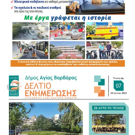
περισσότερους αστυνομικούς και αποτελεσματικότερες
επιχειρήσεις.
Χτίζεται και με τη συνεργασία της τοπικής κοινωνίας. Με
έναν Δήμο που διεκδικεί μεγαλύτερη αστυνόμευση, με μια
Αστυνομία που είναι παρούσα και επεμβαίνει και, κυρίως,
με πολίτες που δεν επιλέγουν τη σιωπή όταν βλέπουν το
έγκλημα δίπλα τους.
Η Αγία Βαρβάρα δείχνει ότι όταν Δήμος, Αστυνομία και
πολίτες λειτουργούν στην ίδια κατεύθυνση, η
παραβατικότητα δεν μένει χωρίς απάντηση.