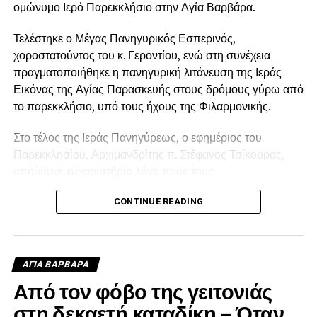
ομώνυμο Ιερό Παρεκκλήσιο στην Αγία Βαρβάρα.
Τελέστηκε ο Μέγας Πανηγυρικός Εσπερινός,
χοροστατούντος του κ. Γεροντίου, ενώ στη συνέχεια
πραγματοποιήθηκε η πανηγυρική λιτάνευση της Ιεράς
Εικόνας της Αγίας Παρασκευής στους δρόμους γύρω από
το παρεκκλήσιο, υπό τους ήχους της Φιλαρμονικής.
Στο τέλος της Ιεράς Πανηγύρεως, ο εφημέριος του
Παρεκκλησίου, Αρχιμανδρίτης π. Στέφανος Τσίκουρας,
απηύθυνε ευχαριστήριο λόγο προς τους
παρευρισκόμενους και όλους όσοι συνέβαλαν στην
CONTINUE READING
πραγματοποίηση του εορτασμού.
Τον Δήμο Αγίας Βαρβάρας και τον Δήμαρχο Λάμπρο Μίχο
εκπροσώπησε ο Αντιδήμαρχος Σάββας Σαββίδης, ο
ΑΓΙΑ ΒΑΡΒΑΡΑ
οποίος έδωσε το «παρών» στις λατρευτικές εκδηλώσεις
Από τον φόβο της γειτονιάς
προς τιμήν της Αγίας Παρασκευής.
στη δεκαετή καταδίκη – Όταν