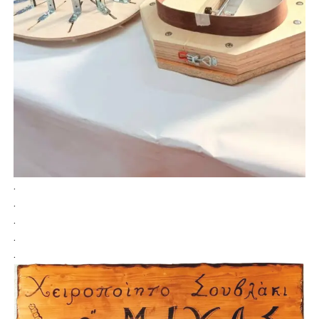
.
.
.
.
.