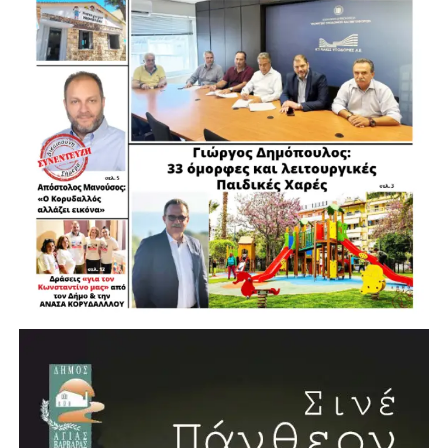
.
.
.