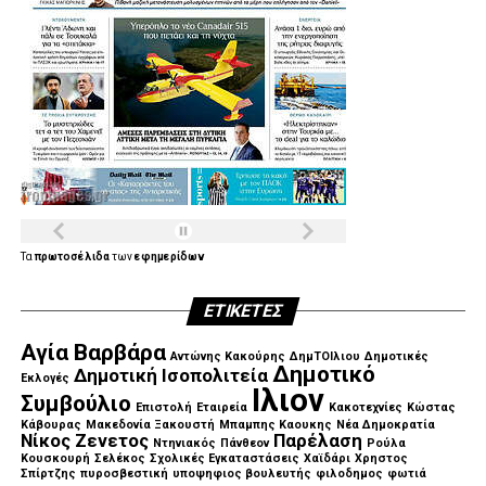
Τα
πρωτοσέλιδα
των
εφημερίδων
ΕΤΙΚΈΤΕΣ
Αγία Βαρβάρα
Αντώνης Κακούρης
ΔημΤΟΙλιου
Δημοτικές
Δημοτικό
Δημοτική Ισοπολιτεία
Εκλογές
Ιλιον
Συμβούλιο
Επιστολή
Εταιρεία
Κακοτεχνίες
Κώστας
Κάβουρας
Μακεδονία Ξακουστή
Μπαμπης Καουκης
Νέα Δημοκρατία
Νίκος Ζενετος
Παρέλαση
Ντηνιακός
Πάνθεον
Ρούλα
Κουσκουρή
Σελέκος
Σχολικές Εγκαταστάσεις
Χαϊδάρι
Χρηστος
Σπίρτζης
πυροσβεστική
υποψηφιος βουλευτής
φιλοδημος
φωτιά