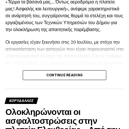
«Τέρμα τα βάσανά μας… Όντως αεροδρόμιο η πλατεία
μας! Ασφαλής και λειτουργική», ανέφερε χαρακτηριστικά
σε ανάρτησή του, συγχαίροντας θερμά τα στελέχη και τους
εργαζομένους των Τεχνικών Υπηρεσιών του Δήμου για
την ολοκλήρωση της απαιτητικής παρέμβασης.
Οι εργασίες είχαν ξεκινήσει στις 20 Ιουλίου, με στόχο την
.
αποκατάσταση των αστοχιών που είχαν παρουσιαστεί στο
οδόστρωμα από το έργο της Αττικό Μετρό. Για τις ανάγκες
της παρέμβασης είχε ανασταλεί προσωρινά η κυκλοφορία
των οχημάτων περιμετρικά της πλατείας έως και τις 5
.
CONTINUE READING
Αυγούστου.
Η αποκατάσταση κρίθηκε αναγκαία, καθώς οι εκτεταμένες
φθορές είχαν δημιουργήσει προβλήματα στην ασφαλή και
.
ΚΟΡΥΔΑΛΛΟΣ
ομαλή διέλευση των οχημάτων. Καθ’ όλη τη διάρκεια των
Ολοκληρώνονται οι
εργασιών, οι υπηρεσίες του Δήμου βρίσκονταν στο
σημείο, με στόχο να περιοριστεί όσο το δυνατόν
ασφαλτοστρώσεις στην
περισσότερο η ταλαιπωρία κατοίκων, οδηγών και
.