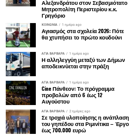
Αλεξανδράτου στον Σεβασμιότατο
Μητροπολίτη Περιστερίου κ.κ.
Γρηγόριο
ΚΟΙΝΩΝΊΑ
1 ημέρα ago
Αγιασμός στα σχολεία 2026: Πότε
θα χτυπήσει το πρώτο κουδούνι
ΑΓΙΑ ΒΑΡΒΑΡΑ
1 ημέρα ago
Η αλληλεγγύη μεταξύ των Δήμων
αποδεικνύεται στην πράξη
ΑΓΙΑ ΒΑΡΒΑΡΑ
1 ημέρα ago
Cine Πάνθεον: Το πρόγραμμα
προβολών από 6 έως 12
Αυγούστου
ΑΓΙΑ ΒΑΡΒΑΡΑ
2 ημέρες ago
Σε τροχιά υλοποίησης η ανάπλαση
του γηπέδου στα Ριμινίτικα – Έργο
έως 700.000 ευρώ