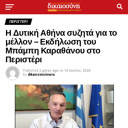
ΠΕΡΙΣΤΕΡΙ
Η Δυτική Αθήνα συζητά για το
μέλλον – Εκδήλωση του
Μπάμπη Καραθάνου στο
Περιστέρι
Published
2 μήνες ago
on
16 Ιουνίου, 2026
By
dikaiosinisimera