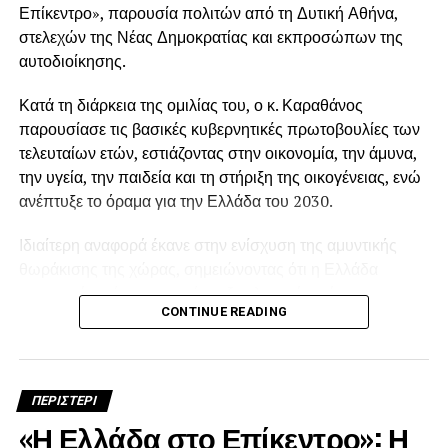
Επίκεντρο», παρουσία πολιτών από τη Δυτική Αθήνα,
στελεχών της Νέας Δημοκρατίας και εκπροσώπων της
αυτοδιοίκησης.
Κατά τη διάρκεια της ομιλίας του, ο κ. Καραθάνος
παρουσίασε τις βασικές κυβερνητικές πρωτοβουλίες των
τελευταίων ετών, εστιάζοντας στην οικονομία, την άμυνα,
την υγεία, την παιδεία και τη στήριξη της οικογένειας, ενώ
ανέπτυξε το όραμα για την Ελλάδα του 2030.
Ιδιαίτερη αναφορά έκανε στην ενίσχυση της αμυντικής
θωράκισης της χώρας, σημειώνοντας ότι η Ελλάδα
προχωρά σε ένα εκτεταμένο εξοπλιστικό πρόγραμμα που
CONTINUE READING
περιλαμβάνει την απόκτηση μαχητικών αεροσκαφών F-
35, φρεγατών Belharra και τον εκσυγχρονισμό κρίσιμων
αμυντικών συστημάτων. Όπως τόνισε, η ενδυνάμωση των
Ενόπλων Δυνάμεων αποτελεί βασική προϋπόθεση για
ΠΕΡΙΣΤΕΡΙ
την ασφάλεια και τη σταθερότητα της χώρας.
«Η Ελλάδα στο Επίκεντρο»: Η