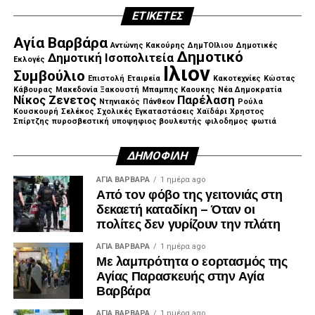
ΝΙΚΟΣ ΓΡΕΤΖΕΛΟΣ ΑΝΤΙΠΡΟΕΔΡΟΣ
ΕΤΙΚΈΤΕΣ
ΕΠΑΓΓΕΛΜΑΤΙΚΟΥ ΕΠΙΜΕΛΗΤΗΡΙΟΥ
Αγία Βαρβάρα
Αντώνης Κακούρης
ΔημΤΟΙλιου
Δημοτικές
ΤΑΣΙΟΠΟΥΛΟΣ ΣΤΑΥΡΟΣ ΥΠ ΠΕΡΙΦΕΡΕΙΑΚΟΣ
Δημοτικό
Δημοτική Ισοπολιτεία
Εκλογές
Ιλιον
ΣΥΜΒΟΥΛΟΣ
Συμβούλιο
Επιστολή
Εταιρεία
Κακοτεχνίες
Κώστας
Κάβουρας
Μακεδονία Ξακουστή
Μπαμπης Καουκης
Νέα Δημοκρατία
Νίκος Ζενετος
Παρέλαση
ΜΟΥΛΙΑΤΟΣ ΔΗΜΗΤΡΗΣ ΥΠ ΠΕΡΙΦΕΡΕΙΑΚΟΣ
Ντηνιακός
Πάνθεον
Ρούλα
Κουσκουρή
Σελέκος
Σχολικές Εγκαταστάσεις
Χαϊδάρι
Χρηστος
ΣΥΜΒΟΥΛΟΣ
Σπίρτζης
πυροσβεστική
υποψηφιος βουλευτής
φιλοδημος
φωτιά
ΚΡΕΜΜΥΔΑΣ ΛΑΜΠΡΟΣ ΥΠ ΠΕΡΙΦΕΡΕΙΑΚΟΣ
ΔΗΜΟΦΙΛΉ
ΣΥΜΒΟΥΛΟΣ
ΑΓΙΑ ΒΑΡΒΑΡΑ
1 ημέρα ago
Από τον φόβο της γειτονιάς στη
ΣΑΒΒΑΣ ΑΒΡΑΜΙΔΗΣ ΠΡΩΗΝ ΔΗΜΟΤΙΚΟΙ
δεκαετή καταδίκη – Όταν οι
ΣΥΜΒΟΥΛΟΙ ΠΕΡΙΣΤΕΡΙΟΥ
πολίτες δεν γυρίζουν την πλάτη
ΓΙΩΡΓΟΣ ΑΥΓΟΥΣΤΙΔΗΣ ΠΡΩΗΝ ΔΗΜΟΤΙΚΟΙ
ΑΓΙΑ ΒΑΡΒΑΡΑ
1 ημέρα ago
Με λαμπρότητα ο εορτασμός της
ΣΥΜΒΟΥΛΟΙ ΠΕΡΙΣΤΕΡΙΟΥ
Αγίας Παρασκευής στην Αγία
Βαρβάρα
ΑΡΓΥΡΗΣ ΑΙΒΑΤΟΓΛΟΥ ΠΡΩΗΝ ΔΗΜΟΤΙΚΟΙ
ΣΥΜΒΟΥΛΟΙ ΠΕΡΙΣΤΕΡΙΟΥ
ΑΓΙΑ ΒΑΡΒΑΡΑ
1 ημέρα ago