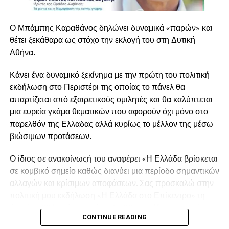
Ο Μπάμπης Καραθάνος δηλώνει δυναμικά «παρών» και
θέτει ξεκάθαρα ως στόχο την εκλογή του στη Δυτική
Αθήνα.
Ο κ. Καραθάνος στάθηκε επίσης στον ψηφιακό
Κάνει ένα δυναμικό ξεκίνημα με την πρώτη του πολιτική
μετασχηματισμό του κράτους, επισημαίνοντας ότι οι
εκδήλωση στο Περιστέρι της οποίας το πάνελ θα
ηλεκτρονικές υπηρεσίες έχουν απλοποιήσει σημαντικά
απαρτίζεται από εξαιρετικούς ομιλητές και θα καλύπτεται
την καθημερινότητα εκατομμυρίων πολιτών, ενώ έκανε
μια ευρεία γκάμα θεματικών που αφορούν όχι μόνο στο
ιδιαίτερη αναφορά στη διασύνδεση των ταμειακών
παρελθόν της Ελλαδας αλλά κυρίως το μέλλον της μέσω
μηχανών με την ΑΑΔΕ και στην εφαρμογή της ψηφιακής
βιώσιμων προτάσεων.
κάρτας εργασίας ως εργαλεία αντιμετώπισης της
φοροδιαφυγής και της αδήλωτης εργασίας.
Ο ίδιος σε ανακοίνωςή του αναφέρει «Η Ελλάδα βρίσκεται
σε κομβικό σημείο καθώς διανύει μια περίοδο σημαντικών
Στον τομέα της παιδείας, υπογράμμισε τη σημασία της
αλλαγών και κρίσιμων αποφάσεων. Σας προσκαλώ στην
λειτουργίας μη κρατικών πανεπιστημίων, σημειώνοντας
πολιτική μου εκδήλωση «Η Ελλάδα στο Επίκεντρο» τη
ότι η μεταρρύθμιση αυτή δημιουργεί νέες δυνατότητες για
Δευτέρα 22 Ιουνίου και ώρα 19:30 στον Κινηματογράφο
τους νέους και συμβάλλει στην προσέλκυση φοιτητών
CONTINUE READING
«Φοίβος» Εθν. Αντιστάσεως 3, Περιστέρι 121 34(Πλατεία
από το εξωτερικό. Παράλληλα, αναφέρθηκε στο