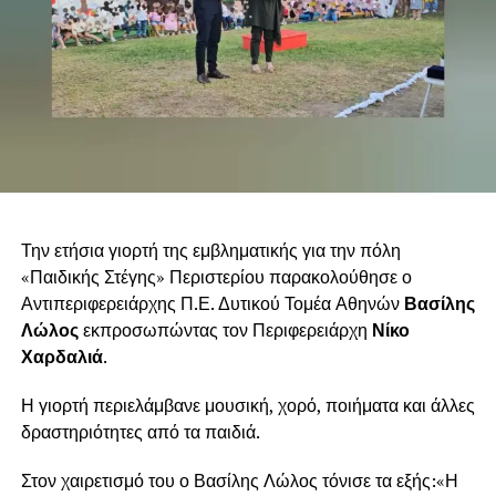
Εκτενής ήταν και η αναφορά του στον τομέα της υγείας,
όπου παρουσίασε τις αλλαγές που υλοποιούνται στο
Εθνικό Σύστημα Υγείας. Όπως τόνισε, η ηλεκτρονική
συνταγογράφηση, ο Εθνικός Ηλεκτρονικός Φάκελος
Υγείας, τα άυλα παραπεμπτικά, τα ηλεκτρονικά ραντεβού
Την ετήσια γιορτή της εμβληματικής για την πόλη
και η γραμμή εξυπηρέτησης 1566 αποτελούν σημαντικά
«Παιδικής Στέγης» Περιστερίου παρακολούθησε ο
βήματα για τη δημιουργία ενός πιο σύγχρονου και
Αντιπεριφερειάρχης Π.Ε. Δυτικού Τομέα Αθηνών
Βασίλης
αποτελεσματικού συστήματος υγείας.
Λώλος
εκπροσωπώντας τον Περιφερειάρχη
Νίκο
Χαρδαλιά
.
Κλείνοντας την ομιλία του, ο Μπάμπης Καραθάνος
υπογράμμισε ότι η Ελλάδα έχει ανακτήσει την
Η γιορτή περιελάμβανε μουσική, χορό, ποιήματα και άλλες
αυτοπεποίθησή της και έχει σημειώσει σημαντική πρόοδο
δραστηριότητες από τα παιδιά.
σε πολλούς τομείς, χωρίς όμως να παραβλέπονται οι
δυσκολίες που εξακολουθούν να αντιμετωπίζουν πολλά
Στον χαιρετισμό του ο Βασίλης Λώλος τόνισε τα εξής:«Η
νοικοκυριά εξαιτίας του αυξημένου κόστους ζωής. Όπως