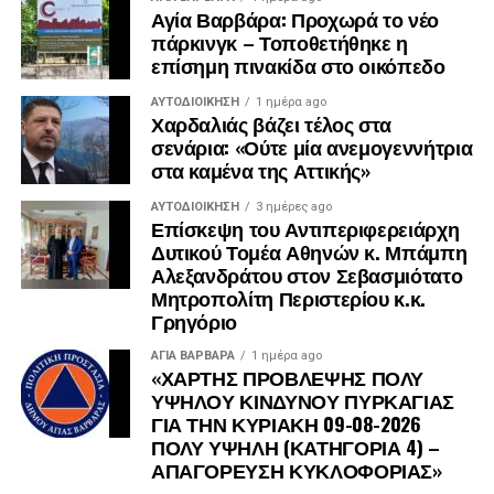
Αγία Βαρβάρα: Προχωρά το νέο
πάρκινγκ – Τοποθετήθηκε η
ΓΙΑΝΝΗΣ ΚΑΝΤΖΟΣ ΠΡΩΗΝ ΔΗΜΟΤΙΚΟΣ
επίσημη πινακίδα στο οικόπεδο
ΣΥΜΒΟΥΛΟΣ ΑΙΓΑΛΕΩ
ΑΥΤΟΔΙΟΊΚΗΣΗ
1 ημέρα ago
ΒΕΛΕΝΤΖΑΣ ΓΙΩΡΓΟΣ ΠΡΩΗΝ ΔΗΜΟΤΙΚΟΣ
Χαρδαλιάς βάζει τέλος στα
ΣΥΜΒΟΥΛΟΣ ΧΑΙΔΑΡΙΟΥ
σενάρια: «Ούτε μία ανεμογεννήτρια
στα καμένα της Αττικής»
ΔΟΥΜΟΥΡΑ ΔΗΜΗΤΡΑ ΠΡΩΗΝ ΔΗΜΟΤΙΚΟΣ
ΑΥΤΟΔΙΟΊΚΗΣΗ
3 ημέρες ago
ΣΥΜΒΟΥΛΟΣ ΧΑΙΔΑΡΙΟΥ
Επίσκεψη του Αντιπεριφερειάρχη
Δυτικού Τομέα Αθηνών κ. Μπάμπη
ΓΙΑΝΝΗΣ ΑΛΕΞΟΠΟΥΛΟΣ ΠΡΩΗΝ ΔΗΜΟΤΙΚΟΣ
Αλεξανδράτου στον Σεβασμιότατο
ΣΥΜΒΟΥΛΟΣ ΧΑΙΔΑΡΙΟΥ
Μητροπολίτη Περιστερίου κ.κ.
Γρηγόριο
ΔΗΜΗΤΡΗΣ ΔΑΛΑΜΑΓΚΑΣ ΠΡΩΗΝ ΔΗΜΟΤΙΚΟΣ
ΑΓΙΑ ΒΑΡΒΑΡΑ
1 ημέρα ago
ΣΥΜΒΟΥΛΟΣ ΙΛΙΟΥ
«ΧΑΡΤΗΣ ΠΡΟΒΛΕΨΗΣ ΠΟΛΥ
ΥΨΗΛΟΥ ΚΙΝΔΥΝΟΥ ΠΥΡΚΑΓΙΑΣ
ΕΛΕΝΗ ΓΡΕΤΣΙΣΤΑ ΠΡΩΗΝ ΔΗΜΟΤΙΚΟΣ
ΓΙΑ ΤΗΝ ΚΥΡΙΑΚΗ 09-08-2026
ΣΥΜΒΟΥΛΟΣ ΙΛΙΟΥ
ΠΟΛΥ ΥΨΗΛΗ (ΚΑΤΗΓΟΡΙΑ 4) –
ΑΠΑΓΟΡΕΥΣΗ ΚΥΚΛΟΦΟΡΙΑΣ»
ΧΡΗΣΤΟΣ ΓΚΟΝΗΣ ΠΡΩΗΝ ΔΗΜΟΤΙΚΟΣ