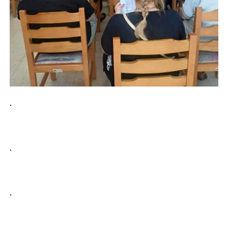
.
.
.