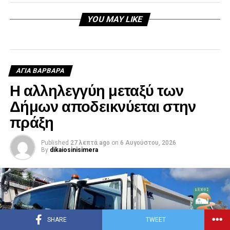
YOU MAY LIKE
ΑΓΙΑ ΒΑΡΒΑΡΑ
Η αλληλεγγύη μεταξύ των
Δήμων αποδεικνύεται στην
πράξη
Published
27 λεπτά ago
on
6 Αυγούστου, 2026
By
dikaiosinisimera
SHARE
TWEET