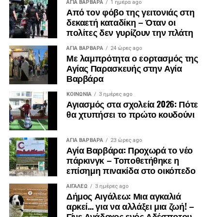
ΑΓΙΑ ΒΑΡΒΑΡΑ
1 ημέρα ago
Από τον φόβο της γειτονιάς στη
δεκαετή καταδίκη – Όταν οι
πολίτες δεν γυρίζουν την πλάτη
ΑΓΙΑ ΒΑΡΒΑΡΑ
24 ώρες ago
Με λαμπρότητα ο εορτασμός της
Αγίας Παρασκευής στην Αγία
Βαρβάρα
ΚΟΙΝΩΝΊΑ
3 ημέρες ago
Αγιασμός στα σχολεία 2026: Πότε
θα χτυπήσει το πρώτο κουδούνι
ΑΓΙΑ ΒΑΡΒΑΡΑ
23 ώρες ago
Αγία Βαρβάρα: Προχωρά το νέο
πάρκινγκ – Τοποθετήθηκε η
επίσημη πινακίδα στο οικόπεδο
ΑΙΓΑΛΕΩ
3 ημέρες ago
Δήμος Αιγάλεω: Μια αγκαλιά
αρκεί… για να αλλάξει μια ζωή! –
Γίνε Ανάδοχος ενός Αδέσποτου