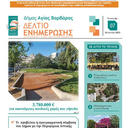
Ιδιαίτερα σημαντική ήταν η επέμβασή τους για τη διάσωση
ενός τραυματισμένου σκύλου, ο οποίος εντοπίστηκε με
εγκαύματα. Η παρέμβαση των πληρωμάτων αποδείχθηκε
σωτήρια.
Το ζώο μεταφέρθηκε στις εγκαταστάσεις του ΔΙΚΕΠΑΖ,
όπου νοσηλεύεται και δέχεται την απαραίτητη κτηνιατρική
φροντίδα. Οι κτηνίατροι περιποιούνται τα εγκαύματά του
και καταβάλλουν κάθε προσπάθεια για να ανακουφίσουν
τους πόνους του.
Για τις γάτες που παρέμεναν στην περιοχή, τα πληρώματα
άφησαν μεγάλες ποσότητες τροφής, συγκεντρώνοντάς τες
σε ασφαλές σημείο της παραλίας, το οποίο υποδείχθηκε
από τον Δήμο και τις πυροσβεστικές δυνάμεις.