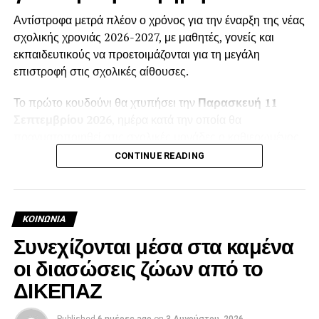
Αντίστροφα μετρά πλέον ο χρόνος για την έναρξη της νέας
σχολικής χρονιάς 2026-2027, με μαθητές, γονείς και
εκπαιδευτικούς να προετοιμάζονται για τη μεγάλη
επιστροφή στις σχολικές αίθουσες.
Το πρώτο κουδούνι θα χτυπήσει την
Παρασκευή 11
Σεπτεμβρίου 2026
, ημέρα κατά την οποία θα
πραγματοποιηθεί στις σχολικές μονάδες ο καθιερωμένος
αγιασμός για την έναρξη των μαθημάτων.
CONTINUE READING
Σύμφωνα με το ισχύον θεσμικό πλαίσιο, η διδασκαλία των
μαθημάτων αρχίζει στις 11 Σεπτεμβρίου τόσο στα
Νηπιαγωγεία και τα Δημοτικά όσο και στα Γυμνάσια και τα
ΚΟΙΝΩΝΊΑ
Λύκεια. Όταν η συγκεκριμένη ημερομηνία συμπίπτει με
Συνεχίζονται μέσα στα καμένα
αργία, η έναρξη μεταφέρεται στην επόμενη εργάσιμη
οι διασώσεις ζώων από το
ημέρα. Φέτος, ωστόσο, η 11η Σεπτεμβρίου είναι
ΔΙΚΕΠΑΖ
Παρασκευή και τα σχολεία αναμένεται να ανοίξουν
κανονικά.
Published
6 ημέρες ago
on
3 Αυγούστου, 2026