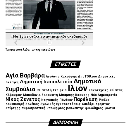
Τα
πρωτοσέλιδα
των
εφημερίδων
ΕΤΙΚΈΤΕΣ
Αγία Βαρβάρα
Αντώνης Κακούρης
ΔημΤΟΙλιου
Δημοτικές
Δημοτικό
Δημοτική Ισοπολιτεία
Εκλογές
Ιλιον
Συμβούλιο
Επιστολή
Εταιρεία
Κακοτεχνίες
Κώστας
Κάβουρας
Μακεδονία Ξακουστή
Μπαμπης Καουκης
Νέα Δημοκρατία
Νίκος Ζενετος
Παρέλαση
Ντηνιακός
Πάνθεον
Ρούλα
Κουσκουρή
Σελέκος
Σχολικές Εγκαταστάσεις
Χαϊδάρι
Χρηστος
Σπίρτζης
πυροσβεστική
υποψηφιος βουλευτής
φιλοδημος
φωτιά
ΔΗΜΟΦΙΛΉ