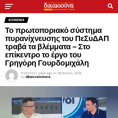
ΚΟΙΝΩΝΊΑ
Το πρωτοποριακό σύστημα
πυρανίχνευσης του ΠεΣυΔΑΠ
τραβά τα βλέμματα – Στο
επίκεντρο το έργο του
Γρηγόρη Γουρδομιχάλη
Published
1 μήνα ago
on
28 Ιουνίου, 2026
By
dikaiosinisimera