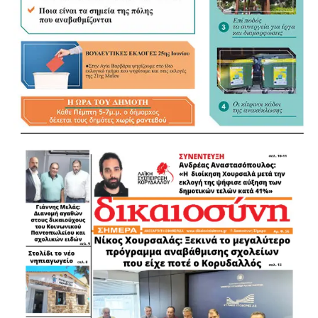
Πολύτιμη υπήρξε κατά τη διάρκεια της επιχείρησης και η
συνδρομή του αντιδημάρχου Μάνδρας – Ειδυλλίας,
Δημήτρη Παγώνη, ο οποίος ενημέρωνε τους διασώστες
για ζώα που βρίσκονταν σε κίνδυνο ή είχαν άμεση ανάγκη
βοήθειας.
Οι εικόνες που αντίκρισαν τα πληρώματα των
ασθενοφόρων ήταν συγκλονιστικές. Εκτός από την
ολοκληρωτική καταστροφή του πανέμορφου
πευκοδάσους, ανυπολόγιστες είναι οι συνέπειες της