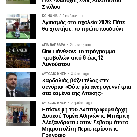
Σκύλου
ΚΟΙΝΩΝΊΑ
2 ημέρες ago
Αγιασμός στα σχολεία 2026: Πότε
θα χτυπήσει το πρώτο κουδούνι
ΑΓΙΑ ΒΑΡΒΑΡΑ
2 ημέρες ago
Cine Πάνθεον: Το πρόγραμμα
προβολών από 6 έως 12
Αυγούστου
ΑΥΤΟΔΙΟΊΚΗΣΗ
3 ώρες ago
Χαρδαλιάς βάζει τέλος στα
σενάρια: «Ούτε μία ανεμογεννήτρια
στα καμένα της Αττικής»
ΑΥΤΟΔΙΟΊΚΗΣΗ
2 ημέρες ago
Επίσκεψη του Αντιπεριφερειάρχη
Δυτικού Τομέα Αθηνών κ. Μπάμπη
Αλεξανδράτου στον Σεβασμιότατο
Μητροπολίτη Περιστερίου κ.κ.
Γρηγόριο