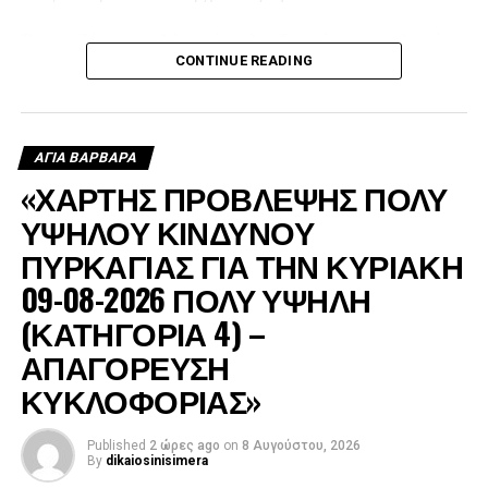
Όπως εξήγησε, ο Δήμος έστειλε υδροφόρα στις πληγείσες
CONTINUE READING
περιοχές, η οποία αρχικά χρησιμοποιήθηκε για τον
ανεφοδιασμό των δεξαμενών από τις οποίες έπαιρναν
νερό τα ελικόπτερα, ενώ μετά τη δύση του ήλιου συνέχισε
να τροφοδοτεί με νερό τα πυροσβεστικά οχήματα.
ΑΓΙΑ ΒΑΡΒΑΡΑ
«ΧΑΡΤΗΣ ΠΡΟΒΛΕΨΗΣ ΠΟΛΥ
ΥΨΗΛΟΥ ΚΙΝΔΥΝΟΥ
ΠΥΡΚΑΓΙΑΣ ΓΙΑ ΤΗΝ ΚΥΡΙΑΚΗ
09-08-2026 ΠΟΛΥ ΥΨΗΛΗ
(ΚΑΤΗΓΟΡΙΑ 4) –
ΑΠΑΓΟΡΕΥΣΗ
ΚΥΚΛΟΦΟΡΙΑΣ»
Published
2 ώρες ago
on
8 Αυγούστου, 2026
By
dikaiosinisimera