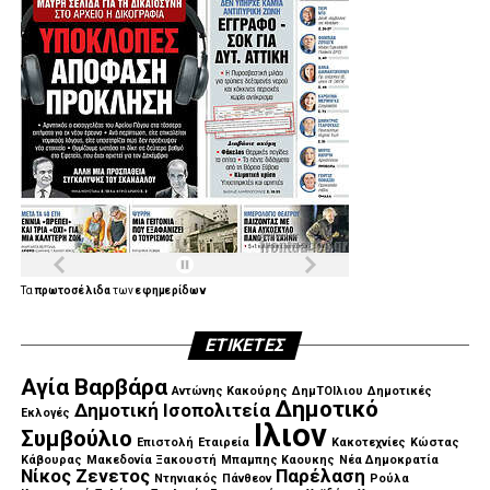
.
.
.
Τα
πρωτοσέλιδα
των
εφημερίδων
ΕΤΙΚΈΤΕΣ
.
Αγία Βαρβάρα
Αντώνης Κακούρης
ΔημΤΟΙλιου
Δημοτικές
Δημοτικό
Δημοτική Ισοπολιτεία
Εκλογές
Ιλιον
Συμβούλιο
Επιστολή
Εταιρεία
Κακοτεχνίες
Κώστας
Κάβουρας
Μακεδονία Ξακουστή
Μπαμπης Καουκης
Νέα Δημοκρατία
Νίκος Ζενετος
Παρέλαση
Ντηνιακός
Πάνθεον
Ρούλα