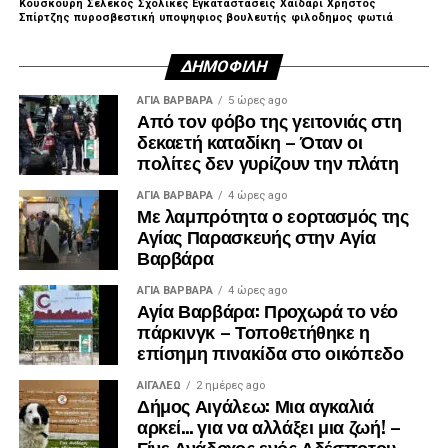
Κουσκουρή
Σελέκος
Σχολικές Εγκαταστάσεις
Χαϊδάρι
Χρηστος
Σπίρτζης
πυροσβεστική
υποψηφιος βουλευτής
φιλοδημος
φωτιά
ΔΗΜΟΦΙΛΉ
ΑΓΙΑ ΒΑΡΒΑΡΑ
5 ώρες ago
Από τον φόβο της γειτονιάς στη
δεκαετή καταδίκη – Όταν οι
πολίτες δεν γυρίζουν την πλάτη
ΑΓΙΑ ΒΑΡΒΑΡΑ
4 ώρες ago
Με λαμπρότητα ο εορτασμός της
Αγίας Παρασκευής στην Αγία
Βαρβάρα
ΑΓΙΑ ΒΑΡΒΑΡΑ
4 ώρες ago
Αγία Βαρβάρα: Προχωρά το νέο
πάρκινγκ – Τοποθετήθηκε η
επίσημη πινακίδα στο οικόπεδο
ΑΙΓΑΛΕΩ
2 ημέρες ago
Δήμος Αιγάλεω: Μια αγκαλιά
αρκεί… για να αλλάξει μια ζωή! –
Γίνε Ανάδοχος ενός Αδέσποτου