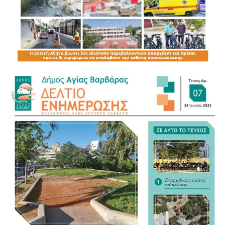
Για τον νέο Κώδικα της Αυτοδιοίκησης αναγνώρισε ως
σημαντικό βήμα τη συγκέντρωση της διάσπαρτης
νομοθεσίας σε ένα ενιαίο κείμενο, άσκησε όμως κριτική
στον τρόπο με τον οποίο διαμορφώνεται. «Η
Αυτοδιοίκηση ξέρει τι Αυτοδιοίκηση θέλει», σημείωσε,