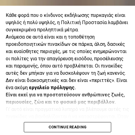
Κάθε φορά που ο κίνδυνος εκδήλωσης πυρκαγιάς είναι
υψηλός ή πολύ υψηλός, η Πολιτική Προστασία λαμβάνει
συγκεκριμένα προληπτικά μέτρα.
.
Ανάμεσα σε αυτά είναι και η τοποθέτηση
προειδοποιητικών πινακίδων σε πάρκα, άλση, δασικές
και ευαίσθητες περιοχές, με τις οποίες ενημερώνονται
οι πολίτες για την απαγόρευση εισόδου, προσέλευσης
.
και παραμονής, όπου αυτό προβλέπεται. Οι πινακίδες
αυτές δεν μπήκαν για να δυσκολέψουν τη ζωή κανενός.
Δεν είναι διακοσμητικές και δεν είναι «περιττές». Είναι
ένα ακόμη
εργαλείο πρόληψης.
.
Είναι εκεί για να προστατεύσουν ανθρώπινες ζωές,
Κάθε υδροβόλο έχει εμβέλεια περίπου 73 μέτρων, ενώ η
περιουσίες, ζώα και το φυσικό μας περιβάλλον.
γεώτρηση φτάνει σε βάθος 113 μέτρων. Παράλληλα, ο
Γι’ αυτό είναι πραγματικά λυπηρό να βλέπουμε αυτές τις
Δήμος έχει δημιουργήσει ζώνες πυρασφάλειας και
.
πινακίδες να βανδαλίζονται ή να καταστρέφονται. Όταν
διαθέτει πρόσθετα οχήματα και εναλλακτικά μέσα
καταστρέφουμε μια προειδοποίηση κινδύνου, στην
υποστήριξης και πυρόσβεσης.
CONTINUE READING
ουσία αφαιρούμε ένα μικρό αλλά σημαντικό κομμάτι