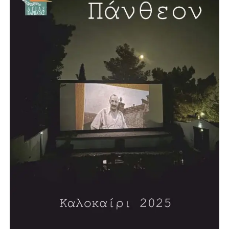
δημιουργία νέου κλειστού κολυμβητηρίου στην Αγία
Βαρβάρα, με πισίνα μήκους 25 μέτρων. Το έργο, όπως
ανέφερε, προωθείται σε συνεργασία με την Περιφέρεια και
πρόκειται να κατασκευαστεί σε χώρο χαρακτηρισμένο για
αθλητικές εγκαταστάσεις.
Σύμφωνα με τον σχεδιασμό, η διαδικασία δημοπράτησης
αναμένεται να ξεκινήσει μέσα στη χρονιά, με τον δήμαρχο
να εκφράζει την εκτίμηση ότι σε περίπου δύο χρόνια η