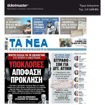
πόλη θα διαθέτει ένα σύγχρονο κλειστό κολυμβητήριο.
«Θέλουμε πολύ να το υποστηρίξουμε αυτό και να
δώσουμε μία διέξοδο», σημείωσε, εξηγώντας ότι σήμερα
πολλοί κάτοικοι και παιδιά της Αγίας Βαρβάρας
αναγκάζονται να χρησιμοποιούν κολυμβητήρια γειτονικών
Δήμων.
Μια παρέμβαση που έρχεται να ενισχύσει ακόμη
περισσότερο τις αθλητικές υποδομές της Αγίας Βαρβάρας
και να δώσει νέες δυνατότητες άθλησης στα παιδιά, στους
συλλόγους και συνολικά στους κατοίκους της πόλης.
Η Συνέντευξη του Δημάρχου Αγίας Βαρβάρας: