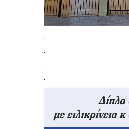
.
.
.
.