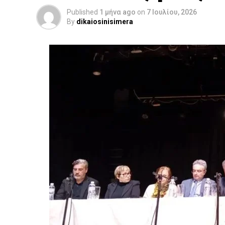
Published
1 μήνα ago
on
7 Ιουλίου, 2026
By
dikaiosinisimera