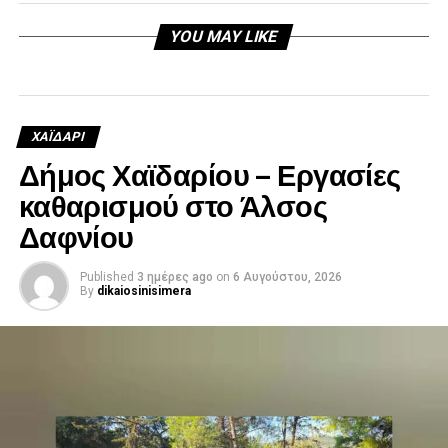
YOU MAY LIKE
ΧΑΪΔΑΡΙ
Δήμος Χαϊδαρίου – Εργασίες
καθαρισμού στο Άλσος
Δαφνίου
Published
3 ημέρες ago
on
6 Αυγούστου, 2026
By
dikaiosinisimera