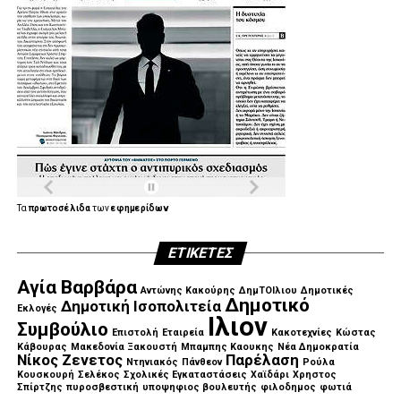
Τα
πρωτοσέλιδα
των
εφημερίδων
ΕΤΙΚΈΤΕΣ
Αγία Βαρβάρα
Αντώνης Κακούρης
ΔημΤΟΙλιου
Δημοτικές
Δημοτικό
Δημοτική Ισοπολιτεία
Εκλογές
Ιλιον
Συμβούλιο
Επιστολή
Εταιρεία
Κακοτεχνίες
Κώστας
Κάβουρας
Μακεδονία Ξακουστή
Μπαμπης Καουκης
Νέα Δημοκρατία
Νίκος Ζενετος
Παρέλαση
Ντηνιακός
Πάνθεον
Ρούλα
Κουσκουρή
Σελέκος
Σχολικές Εγκαταστάσεις
Χαϊδάρι
Χρηστος
Σπίρτζης
πυροσβεστική
υποψηφιος βουλευτής
φιλοδημος
φωτιά