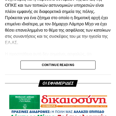
ΟΠΚΕ και των τοπικών αστυνομικών υπηρεσιών είναι
πλέον εμφανής σε διαφορετικά σημεία της πόλης.
Πρόκειται για ένα ζήτημα στο οποίο η δημοτική αρχή έχει
επιμείνει ιδιαίτερα, με τον δήμαρχο Λάμπρο Μίχο να έχει
θέσει επανειλημμένα το θέμα της ασφάλειας των κατοίκων
στις συναντήσεις και τις συσκέψεις του με την ηγεσία της
ΕΛ.ΑΣ.
Η προσπάθεια αυτή δεν σημαίνει, ασφαλώς, ότι
εξαφανίστηκε η παραβατικότητα.
CONTINUE READING
Σημαίνει όμως ότι απέναντί της υπάρχει πλέον
μεγαλύτερη παρουσία, έλεγχος και κινητοποίηση.
ΟΙ ΕΦΗΜΕΡΙΔΕΣ
Και μια υπόθεση που ξεκίνησε πριν από περίπου έναν
χρόνο στην Άνω Αγία Βαρβάρα έρχεται σήμερα να
υπενθυμίσει ότι για να υπάρξει αποτέλεσμα χρειάζονται
δύο πράγματα: οι αρχές να κάνουν τη δουλειά τους και οι
πολίτες να μη φοβούνται να κάνουν τη δική τους.