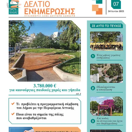
αναδειχθεί. Οι κάτοικοι πήγαν και κατέθεσαν. Δεν έμειναν
στο «τον είδαμε», «ξέρουμε ποιος είναι», «μας έκλεψε».
Δεν επικράτησε το γνωστό «πού να τρέχω τώρα», «δεν
θέλω να μπλέξω» ή «ας πάει κάποιος άλλος». Πήγαν στις
αρμόδιες αρχές. Έδωσαν καταθέσεις. Κατέθεσαν όσα
γνώριζαν και όσα είχαν δει και συνέβαλαν ουσιαστικά
ώστε η υπόθεση να πάρει τον δρόμο της Δικαιοσύνης. Και
αυτό έχει τεράστια σημασία.
Η Αστυνομία μπορεί να εντοπίσει έναν ύποπτο, να τον
προσαγάγει, να τον συλλάβει και να σχηματίσει
δικογραφία. Από εκεί και πέρα, όμως, μια υπόθεση
χρειάζεται αποδείξεις, στοιχεία και μαρτυρίες. Χρειάζεται
ανθρώπους που είναι διατεθειμένοι να πουν επίσημα
αυτά που είδαν και αυτά που έζησαν. Γιατί πολλές φορές ο
μεγαλύτερος σύμμαχος της παραβατικότητας είναι η
σιωπή.
Το «δεν θέλω να μπλέξω», το «πού να τρέχω στα