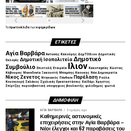
Τα
πρωτοσέλιδα
των
εφημερίδων
ΕΤΙΚΈΤΕΣ
Αγία Βαρβάρα
Αντώνης Κακούρης
ΔημΤΟΙλιου
Δημοτικές
Δημοτικό
Δημοτική Ισοπολιτεία
Εκλογές
Ιλιον
Συμβούλιο
Επιστολή
Εταιρεία
Κακοτεχνίες
Κώστας
Κάβουρας
Μακεδονία Ξακουστή
Μπαμπης Καουκης
Νέα Δημοκρατία
Νίκος Ζενετος
Παρέλαση
Ντηνιακός
Πάνθεον
Ρούλα
Κουσκουρή
Σελέκος
Σχολικές Εγκαταστάσεις
Χαϊδάρι
Χρηστος
Σπίρτζης
πυροσβεστική
υποψηφιος βουλευτής
φιλοδημος
φωτιά
ΔΗΜΟΦΙΛΉ
ΑΓΙΑ ΒΑΡΒΑΡΑ
3 ημέρες ago
Καθημερινές αστυνομικές
επιχειρήσεις στην Αγία Βαρβάρα –
Νέοι έλεγχοι και 62 παραβάσεις του