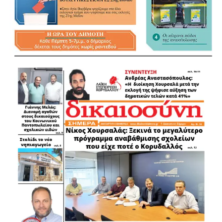
αστυνομικά τμήματα και στα δικαστήρια» ή το «ας
καταθέσει ο隣ός» μπορεί τελικά να αφήσει μια σοβαρή
υπόθεση χωρίς τα στοιχεία που απαιτούνται για να
υπάρξει η ανάλογη δικαστική συνέχεια.
Στην Άνω Αγία Βαρβάρα συνέβη το αντίθετο. Οι άνθρωποι
της γειτονιάς δεν αδιαφόρησαν. Δεν γύρισαν την πλάτη.
Δεν άφησαν όλη την ευθύνη στην Αστυνομία. Μίλησαν.
Κατήγγειλαν. Κατέθεσαν. Και σήμερα, με την υπόθεση να
έχει πλέον οδηγηθεί σε βαριά καταδίκη, η στάση τους
αποκτά ακόμη μεγαλύτερη αξία. Γιατί μια ασφαλής πόλη
δεν χτίζεται μόνο με περισσότερες περιπολίες,
περισσότερους αστυνομικούς και αποτελεσματικότερες
επιχειρήσεις.
Χτίζεται και με τη συνεργασία της τοπικής κοινωνίας. Με
έναν Δήμο που διεκδικεί μεγαλύτερη αστυνόμευση, με μια
Αστυνομία που είναι παρούσα και επεμβαίνει και, κυρίως,
με πολίτες που δεν επιλέγουν τη σιωπή όταν βλέπουν το