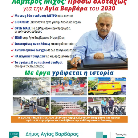
Το καλοκαίρι του 2025, κάτοικοι της Άνω Αγίας Βαρβάρας
είχαν βρεθεί αντιμέτωποι με μια ιδιαίτερα ανησυχητική
κατάσταση. Για αρκετές ημέρες, ένας άνδρας φέρεται να
κινούνταν στην περιοχή, μπαίνοντας σε αυλές και
κατοικίες και προχωρώντας σε κλοπές ή απόπειρες
κλοπών. Η ανησυχία στη γειτονιά ήταν έντονη, ενώ
κάτοικοι είχαν καταφέρει να συγκεντρώσουν ακόμη και
φωτογραφικό και βιντεοληπτικό υλικό. Οι αστυνομικές
αρχές κατάφεραν τελικά να εντοπίσουν και να συλλάβουν
τον Ε.Κ., σε βάρος του οποίου σχηματίστηκε δικογραφία.
Έναν χρόνο αργότερα, η υπόθεση έφτασε στη δικαστική
της κατάληξη.
Σύμφωνα με πληροφορίες, στον Ε.Κ. επιβλήθηκε ποινή
κάθειρξης δέκα ετών, με το δικαστήριο να αξιολογεί το
σύνολο των στοιχείων που περιλαμβάνονταν στη
δικογραφία. Υπάρχει, όμως, μία πλευρά αυτής της
ιστορίας που ίσως αξίζει περισσότερο από όλες να