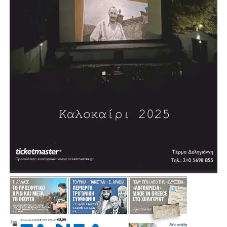
.
.
.
.