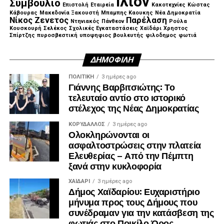
Ιλιον
Συμβούλιο
Επιστολή
Εταιρεία
Κακοτεχνίες
Κώστας
Κάβουρας
Μακεδονία Ξακουστή
Μπαμπης Καουκης
Νέα Δημοκρατία
Νίκος Ζενετος
Παρέλαση
Ντηνιακός
Πάνθεον
Ρούλα
Κουσκουρή
Σελέκος
Σχολικές Εγκαταστάσεις
Χαϊδάρι
Χρηστος
Σπίρτζης
πυροσβεστική
υποψηφιος βουλευτής
φιλοδημος
φωτιά
ΔΗΜΟΦΙΛΉ
ΠΟΛΙΤΙΚΉ
3 ημέρες ago
Γιάννης Βαρβιτσιώτης: Το
τελευταίο αντίο στο ιστορικό
στέλεχος της Νέας Δημοκρατίας
ΚΟΡΥΔΑΛΛΟΣ
3 ημέρες ago
Ολοκληρώνονται οι
ασφαλτοστρώσεις στην πλατεία
Ελευθερίας – Από την Πέμπτη
ξανά στην κυκλοφορία
ΧΑΪΔΑΡΙ
3 ημέρες ago
Δήμος Χαϊδαρίου: Ευχαριστήριο
μήνυμα προς τους Δήμους που
συνέδραμαν για την κατάσβεση της
φωτιάς στο Ποικίλο Όρος