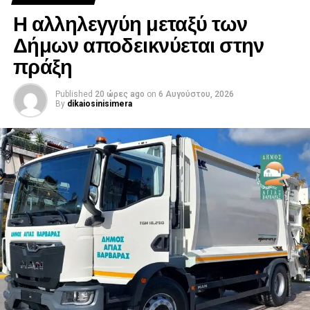
Η αλληλεγγύη μεταξύ των
Δήμων αποδεικνύεται στην
πράξη
Published
20 ώρες ago
on
6 Αυγούστου, 2026
By
dikaiosinisimera