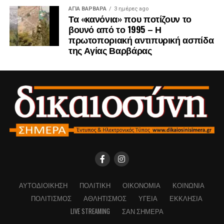
ΑΓΙΑ ΒΑΡΒΑΡΑ
3 ημέρες ago
Τα «κανόνια» που ποτίζουν το
βουνό από το 1995 – Η
πρωτοποριακή αντιπυρική ασπίδα
της Αγίας Βαρβάρας
ΑΥΤΟΔΙΟΊΚΗΣΗ
ΠΟΛΙΤΙΚΉ
ΟΙΚΟΝΟΜΊΑ
ΚΟΙΝΩΝΊΑ
ΠΟΛΙΤΙΣΜΌΣ
ΑΘΛΗΤΙΣΜΌΣ
ΥΓΕΊΑ
ΕΚΚΛΗΣΊΑ
LIVE STREAMING
ΣΑΝ ΣΉΜΕΡΑ