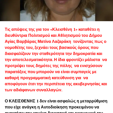
Τις απόψεις της για τον «Κλεισθένη 1» καταθέτει η
διευθύντρια Πολιτισμού και Αθλητισμού του Δήμου
Αγίας Βαρβάρας Ματίνα Λαζαράκη τονίζοντας πως ο
νομοθέτης του, ξεχνάει τους βασικούς όρους που
διασφαλίζουν την σταθερότητα την δημοκρατία και
την αποτελεσματικότητα. Η ίδια φροντίζει μάλιστα να
προτρέψει τους δημότες της πόλης να ενισχύσουν
παρατάξεις που μπορούν να είναι συμπαγείς με
καθαρή προγραμματική κατεύθυνση για να
αποφύγουν έτσι την περιπέτεια της ακυβερνησίας και
των αδιάφανων συναλλαγών.
Ο ΚΛΕΙΣΘΕΝΗΣ 1 δεν είναι ασφαλώς η μεταρρύθμιση
που είχε ανάγκη η Αυτοδιοίκηση προκειμένου να
ανακτήσει την χαμένη διοικητική και οικονομική της