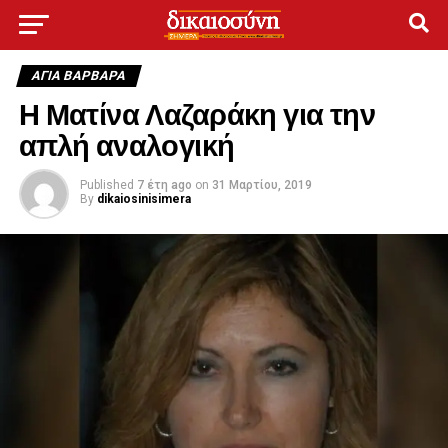
ΑΓΙΑ ΒΑΡΒΑΡΑ
Η Ματίνα Λαζαράκη για την
απλή αναλογική
Published
7 έτη ago
on
31 Μαρτίου, 2019
By
dikaiosinisimera