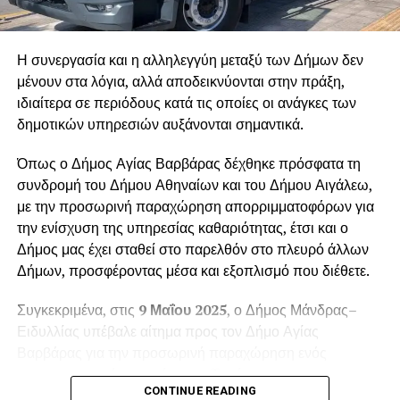
Η συνεργασία και η αλληλεγγύη μεταξύ των Δήμων δεν
μένουν στα λόγια, αλλά αποδεικνύονται στην πράξη,
ιδιαίτερα σε περιόδους κατά τις οποίες οι ανάγκες των
δημοτικών υπηρεσιών αυξάνονται σημαντικά.
Όπως ο Δήμος Αγίας Βαρβάρας δέχθηκε πρόσφατα τη
συνδρομή του Δήμου Αθηναίων και του Δήμου Αιγάλεω,
με την προσωρινή παραχώρηση απορριμματοφόρων για
την ενίσχυση της υπηρεσίας καθαριότητας, έτσι και ο
Δήμος μας έχει σταθεί στο παρελθόν στο πλευρό άλλων
Δήμων, προσφέροντας μέσα και εξοπλισμό που διέθετε.
Συγκεκριμένα, στις
9 Μαΐου 2025
, ο Δήμος Μάνδρας–
Ειδυλλίας υπέβαλε αίτημα προς τον Δήμο Αγίας
Βαρβάρας για την προσωρινή παραχώρηση ενός
απορριμματοφόρου οχήματος. Το αίτημα
CONTINUE READING
πρωτοκολλήθηκε στις
12 Μαΐου 2025
, με αριθμό