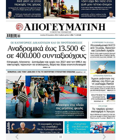
πολλοί κάτοικοι και παιδιά της Αγίας Βαρβάρας
αναγκάζονται να χρησιμοποιούν κολυμβητήρια γειτονικών
Δήμων.
Μια παρέμβαση που έρχεται να ενισχύσει ακόμη
περισσότερο τις αθλητικές υποδομές της Αγίας Βαρβάρας
και να δώσει νέες δυνατότητες άθλησης στα παιδιά, στους
συλλόγους και συνολικά στους κατοίκους της πόλης.
Η Συνέντευξη του Δημάρχου Αγίας Βαρβάρας: