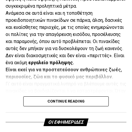
συγκεκριμένα προληπτικά μέτρα.
.
Ανάμεσα σε αυτά είναι και η τοποθέτηση
προειδοποιητικών πινακίδων σε πάρκα, άλση, δασικές
και ευαίσθητες περιοχές, με τις οποίες ενημερώνονται
οι πολίτες για την απαγόρευση εισόδου, προσέλευσης
.
και παραμονής, όπου αυτό προβλέπεται. Οι πινακίδες
αυτές δεν μπήκαν για να δυσκολέψουν τη ζωή κανενός.
Δεν είναι διακοσμητικές και δεν είναι «περιττές». Είναι
ένα ακόμη
εργαλείο πρόληψης.
.
Είναι εκεί για να προστατεύσουν ανθρώπινες ζωές,
Κάθε υδροβόλο έχει εμβέλεια περίπου 73 μέτρων, ενώ η
περιουσίες, ζώα και το φυσικό μας περιβάλλον.
γεώτρηση φτάνει σε βάθος 113 μέτρων. Παράλληλα, ο
Γι’ αυτό είναι πραγματικά λυπηρό να βλέπουμε αυτές τις
Δήμος έχει δημιουργήσει ζώνες πυρασφάλειας και
.
πινακίδες να βανδαλίζονται ή να καταστρέφονται. Όταν
διαθέτει πρόσθετα οχήματα και εναλλακτικά μέσα
καταστρέφουμε μια προειδοποίηση κινδύνου, στην
υποστήριξης και πυρόσβεσης.
CONTINUE READING
ουσία αφαιρούμε ένα μικρό αλλά σημαντικό κομμάτι
από την αλυσίδα προστασίας.
«Έπρεπε να το κάνουμε και το κάναμε. Αν θα χρειαστεί να
Και ας είναι ξεκάθαρο
: ο βανδαλισμός και η
χρησιμοποιηθούν όλα αυτά είναι άλλη υπόθεση. Αλλά
ΟΙ ΕΦΗΜΕΡΙΔΕΣ
καταστροφή δημόσιας περιουσίας και μέτρων που
τουλάχιστον πρέπει να έχουμε εξασφαλίσει τις