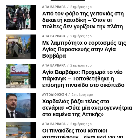
ΑΓΙΑ ΒΑΡΒΑΡΑ
2 ημέρες ago
Από τον φόβο της γειτονιάς στη
δεκαετή καταδίκη – Όταν οι
πολίτες δεν γυρίζουν την πλάτη
ΑΓΙΑ ΒΑΡΒΑΡΑ
2 ημέρες ago
Με λαμπρότητα ο εορτασμός της
Αγίας Παρασκευής στην Αγία
Βαρβάρα
ΑΓΙΑ ΒΑΡΒΑΡΑ
2 ημέρες ago
Αγία Βαρβάρα: Προχωρά το νέο
πάρκινγκ – Τοποθετήθηκε η
επίσημη πινακίδα στο οικόπεδο
ΑΥΤΟΔΙΟΊΚΗΣΗ
2 ημέρες ago
Χαρδαλιάς βάζει τέλος στα
σενάρια: «Ούτε μία ανεμογεννήτρια
στα καμένα της Αττικής»
ΑΓΙΑ ΒΑΡΒΑΡΑ
2 ημέρες ago
Οι πινακίδες που κάποιοι
καταστρέφουν… είναι εκεί για να