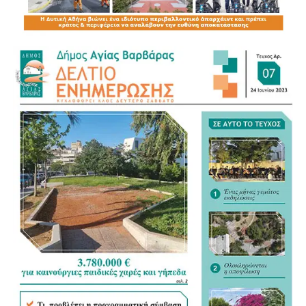
Για τον νέο Κώδικα της Αυτοδιοίκησης αναγνώρισε ως
σημαντικό βήμα τη συγκέντρωση της διάσπαρτης
νομοθεσίας σε ένα ενιαίο κείμενο, άσκησε όμως κριτική
στον τρόπο με τον οποίο διαμορφώνεται. «Η
Αυτοδιοίκηση ξέρει τι Αυτοδιοίκηση θέλει», σημείωσε,
υποστηρίζοντας ότι οι Δήμοι θα έπρεπε να έχουν πολύ
πιο καθοριστικό ρόλο στη διαμόρφωση του νέου
πλαισίου.