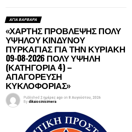
ανεφοδιασμό των δεξαμενών από τις οποίες έπαιρναν
νερό τα ελικόπτερα, ενώ μετά τη δύση του ήλιου συνέχισε
να τροφοδοτεί με νερό τα πυροσβεστικά οχήματα.
ΑΓΙΑ ΒΑΡΒΑΡΑ
«ΧΑΡΤΗΣ ΠΡΟΒΛΕΨΗΣ ΠΟΛΥ
ΥΨΗΛΟΥ ΚΙΝΔΥΝΟΥ
ΠΥΡΚΑΓΙΑΣ ΓΙΑ ΤΗΝ ΚΥΡΙΑΚΗ
09-08-2026 ΠΟΛΥ ΥΨΗΛΗ
(ΚΑΤΗΓΟΡΙΑ 4) –
ΑΠΑΓΟΡΕΥΣΗ
ΚΥΚΛΟΦΟΡΙΑΣ»
Published
2 ημέρες ago
on
8 Αυγούστου, 2026
By
dikaiosinisimera