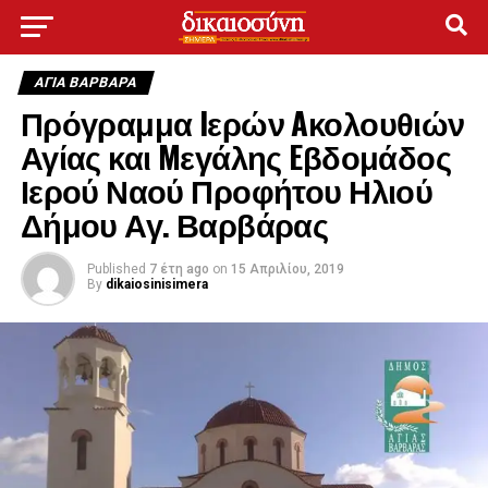
ΑΓΙΑ ΒΑΡΒΑΡΑ
Πρόγραμμα Iερών Aκολουθιών
Αγίας και Mεγάλης Eβδομάδος
Ιερού Ναού Προφήτου Ηλιού
Δήμου Αγ. Βαρβάρας
Published
7 έτη ago
on
15 Απριλίου, 2019
By
dikaiosinisimera