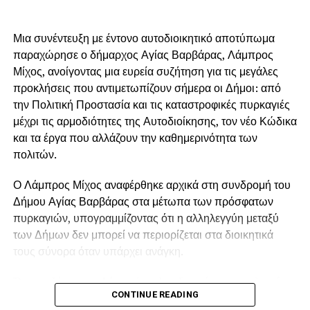
Μια συνέντευξη με έντονο αυτοδιοικητικό αποτύπωμα
παραχώρησε ο δήμαρχος Αγίας Βαρβάρας, Λάμπρος
Μίχος, ανοίγοντας μια ευρεία συζήτηση για τις μεγάλες
προκλήσεις που αντιμετωπίζουν σήμερα οι Δήμοι: από
την Πολιτική Προστασία και τις καταστροφικές πυρκαγιές
μέχρι τις αρμοδιότητες της Αυτοδιοίκησης, τον νέο Κώδικα
και τα έργα που αλλάζουν την καθημερινότητα των
πολιτών.
Ο Λάμπρος Μίχος αναφέρθηκε αρχικά στη συνδρομή του
Δήμου Αγίας Βαρβάρας στα μέτωπα των πρόσφατων
πυρκαγιών, υπογραμμίζοντας ότι η αλληλεγγύη μεταξύ
των Δήμων δεν μπορεί να περιορίζεται στα διοικητικά
τους σύνορα όταν υπάρχει ανάγκη.
Όπως εξήγησε, ο Δήμος έστειλε υδροφόρα στις πληγείσες
CONTINUE READING
περιοχές, η οποία αρχικά χρησιμοποιήθηκε για τον