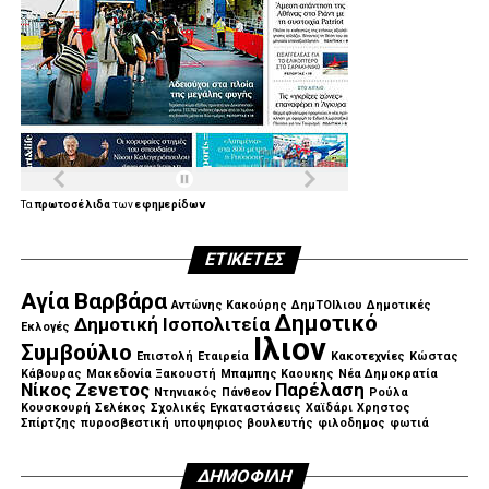
.
.
Τα
πρωτοσέλιδα
των
εφημερίδων
ΕΤΙΚΈΤΕΣ
.
Αγία Βαρβάρα
Αντώνης Κακούρης
ΔημΤΟΙλιου
Δημοτικές
Δημοτικό
Δημοτική Ισοπολιτεία
Εκλογές
Ιλιον
Συμβούλιο
Επιστολή
Εταιρεία
Κακοτεχνίες
Κώστας
Κάβουρας
Μακεδονία Ξακουστή
Μπαμπης Καουκης
Νέα Δημοκρατία
Νίκος Ζενετος
Παρέλαση
Ντηνιακός
Πάνθεον
Ρούλα
Κουσκουρή
Σελέκος
Σχολικές Εγκαταστάσεις
Χαϊδάρι
Χρηστος
Σπίρτζης
πυροσβεστική
υποψηφιος βουλευτής
φιλοδημος
φωτιά
ΔΗΜΟΦΙΛΉ