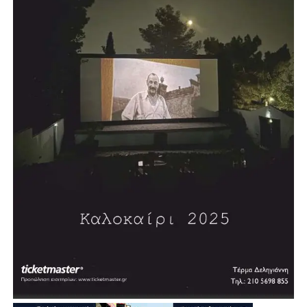
πρόκειται να κατασκευαστεί σε χώρο χαρακτηρισμένο για
αθλητικές εγκαταστάσεις.
Σύμφωνα με τον σχεδιασμό, η διαδικασία δημοπράτησης
αναμένεται να ξεκινήσει μέσα στη χρονιά, με τον δήμαρχο
να εκφράζει την εκτίμηση ότι σε περίπου δύο χρόνια η
πόλη θα διαθέτει ένα σύγχρονο κλειστό κολυμβητήριο.
«Θέλουμε πολύ να το υποστηρίξουμε αυτό και να
δώσουμε μία διέξοδο», σημείωσε, εξηγώντας ότι σήμερα