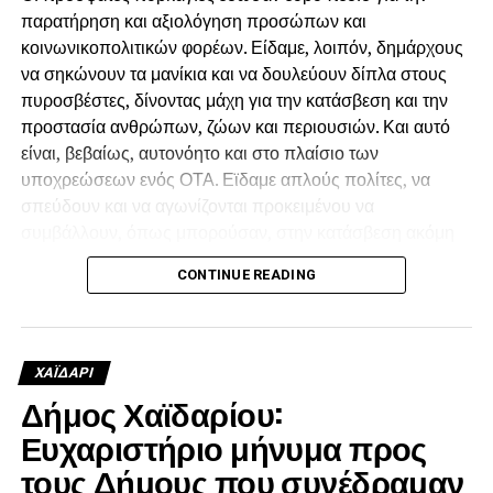
παρατήρηση και αξιολόγηση προσώπων και
να σταματήσουμε να είμαστε κάθε καλοκαίρι αντιμέτωποι
κοινωνικοπολιτικών φορέων. Είδαμε, λοιπόν, δημάρχους
με τους ίδιους κινδύνους και τις καταστροφές.
να σηκώνουν τα μανίκια και να δουλεύουν δίπλα στους
πυροσβέστες, δίνοντας μάχη για την κατάσβεση και την
προστασία ανθρώπων, ζώων και περιουσιών. Και αυτό
είναι, βεβαίως, αυτονόητο και στο πλαίσιο των
υποχρεώσεων ενός ΟΤΑ. Εϊδαμε απλούς πολίτες, να
σπεύδουν και να αγωνίζονται προκειμένου να
συμβάλλουν, όπως μπορούσαν, στην κατάσβεση ακόμη
και αν δεν είχαν οι ίδιοι κάποιο κίνδυνο για την περιουσία
CONTINUE READING
τους απλώς, γιατί συντρέχουν εθελοντικά τον
συνάνθρωπο.
Είδαμε, όμως, και κάποιους άλλους, οι οποίοι
ΧΑΪΔΑΡΙ
προσέτρεξαν να καπηλευθούν την προσφορά των
Δήμος Χαϊδαρίου:
εθελοντών και προσπάθησαν να πείσουν ότι δίχως
Ευχαριστήριο μήνυμα προς
εκείνους δεν θα γινόταν τίποτε. Ότι δεν υπήρχαν οι
πυροσβέστες και οι άνθρωποι που έδωσαν την ψυχή
τους Δήμους που συνέδραμαν
τους, παραμένοντας νηστικοί και άυπνοι για μέρες,