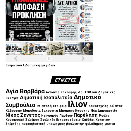
Τα
πρωτοσέλιδα
των
εφημερίδων
ΕΤΙΚΈΤΕΣ
Αγία Βαρβάρα
Αντώνης Κακούρης
ΔημΤΟΙλιου
Δημοτικές
Δημοτικό
Δημοτική Ισοπολιτεία
Εκλογές
Ιλιον
Συμβούλιο
Επιστολή
Εταιρεία
Κακοτεχνίες
Κώστας
Κάβουρας
Μακεδονία Ξακουστή
Μπαμπης Καουκης
Νέα Δημοκρατία
Νίκος Ζενετος
Παρέλαση
Ντηνιακός
Πάνθεον
Ρούλα
Κουσκουρή
Σελέκος
Σχολικές Εγκαταστάσεις
Χαϊδάρι
Χρηστος
Σπίρτζης
πυροσβεστική
υποψηφιος βουλευτής
φιλοδημος
φωτιά