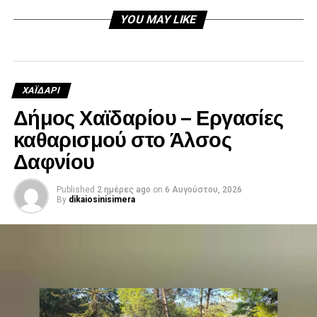
YOU MAY LIKE
ΧΑΪΔΑΡΙ
Δήμος Χαϊδαρίου – Εργασίες
καθαρισμού στο Άλσος
Δαφνίου
Published
2 ημέρες ago
on
6 Αυγούστου, 2026
By
dikaiosinisimera