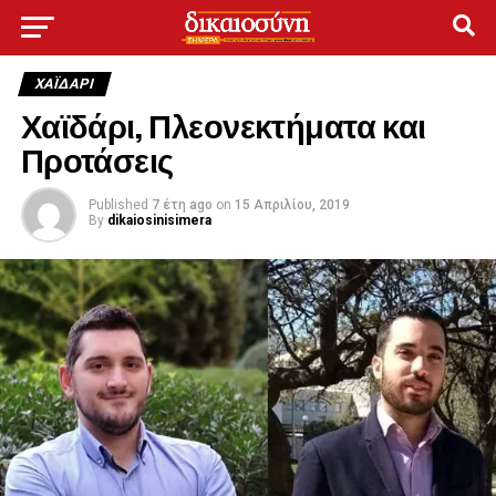
ΧΑΪΔΑΡΙ
Χαϊδάρι, Πλεονεκτήματα και
Προτάσεις
Published
7 έτη ago
on
15 Απριλίου, 2019
By
dikaiosinisimera