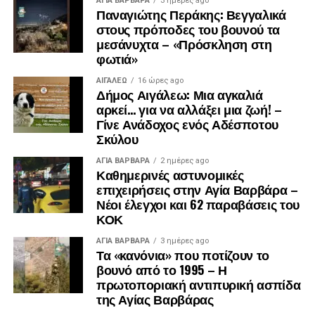
ΑΓΙΑ ΒΑΡΒΑΡΑ
3 ημέρες ago
Παναγιώτης Περάκης: Βεγγαλικά
στους πρόποδες του βουνού τα
μεσάνυχτα – «Πρόσκληση στη
φωτιά»
ΑΙΓΑΛΕΩ
16 ώρες ago
.
Δήμος Αιγάλεω: Μια αγκαλιά
.
αρκεί… για να αλλάξει μια ζωή! –
.
Γίνε Ανάδοχος ενός Αδέσποτου
Σκύλου
ΑΓΙΑ ΒΑΡΒΑΡΑ
2 ημέρες ago
Καθημερινές αστυνομικές
επιχειρήσεις στην Αγία Βαρβάρα –
Νέοι έλεγχοι και 62 παραβάσεις του
ΚΟΚ
ΑΓΙΑ ΒΑΡΒΑΡΑ
3 ημέρες ago
Τα «κανόνια» που ποτίζουν το
βουνό από το 1995 – Η
πρωτοποριακή αντιπυρική ασπίδα
της Αγίας Βαρβάρας