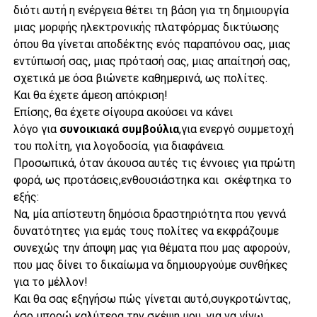
διότι αυτή η ενέργεια θέτει τη βάση για τη δημιουργία
μιας μορφής ηλεκτρονικής πλατφόρμας δικτύωσης
όπου θα γίνεται αποδέκτης ενός παραπόνου σας, μιας
εντύπωσή σας, μιας πρότασή σας, μιας απαίτησή σας,
σχετικά με όσα βιώνετε καθημερινά, ως πολίτες.
Και θα έχετε άμεση απόκριση!
Επίσης, θα έχετε σίγουρα ακούσει να κάνει
λόγο για
συνοικιακά
συμβούλια
,
για ενεργό συμμετοχή
του πολίτη, για λογοδοσία, για διαφάνεια.
Προσωπικά, όταν άκουσα αυτές τις έννοιες για πρώτη
φορά, ως προτάσεις,ενθουσιάστηκα και σκέφτηκα το
εξής:
Να, μία απίστευτη δημόσια δραστηριότητα που γεννά
δυνατότητες για εμάς τους πολίτες να εκφράζουμε
συνεχώς την άποψη μας για θέματα που μας αφορούν,
που μας δίνει το δικαίωμα να δημιουργούμε συνθήκες
για το μέλλον!
Και θα σας εξηγήσω πώς γίνεται αυτό,συγκροτώντας,
όσο μπορώ καλύτερα την σκέψη μου, για να γίνω