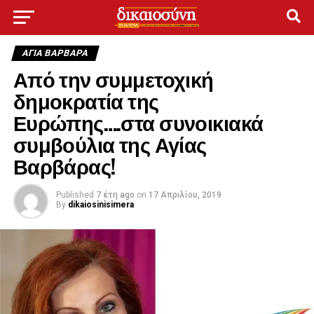
ΑΓΙΑ ΒΑΡΒΑΡΑ
Από την συμμετοχική
δημοκρατία της
Ευρώπης….στα συνοικιακά
συμβούλια της Αγίας
Βαρβάρας!
Published
7 έτη ago
on
17 Απριλίου, 2019
By
dikaiosinisimera