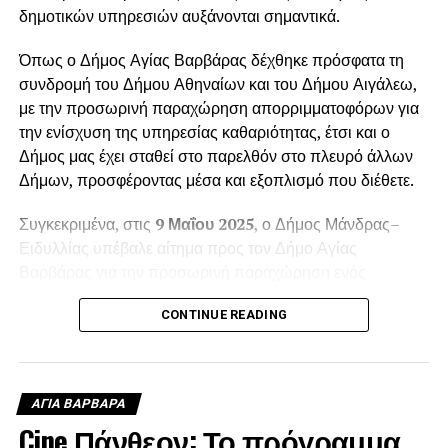
δημοτικών υπηρεσιών αυξάνονται σημαντικά.
Όπως ο Δήμος Αγίας Βαρβάρας δέχθηκε πρόσφατα τη
συνδρομή του Δήμου Αθηναίων και του Δήμου Αιγάλεω,
με την προσωρινή παραχώρηση απορριμματοφόρων για
την ενίσχυση της υπηρεσίας καθαριότητας, έτσι και ο
Δήμος μας έχει σταθεί στο παρελθόν στο πλευρό άλλων
Δήμων, προσφέροντας μέσα και εξοπλισμό που διέθετε.
Συγκεκριμένα, στις
9 Μαΐου 2025
, ο Δήμος Μάνδρας–
Ειδυλλίας υπέβαλε αίτημα προς τον Δήμο Αγίας
Βαρβάρας για την προσωρινή παραχώρηση ενός
απορριμματοφόρου οχήματος. Το αίτημα
CONTINUE READING
πρωτοκολλήθηκε στις
12 Μαΐου 2025
, με αριθμό
πρωτοκόλλου
6988
, και αφορούσε την κάλυψη των
αυξημένων αναγκών της
Δημοτικής Ενότητας Βιλίων
κατά τη θερινή περίοδο.
ΑΓΙΑ ΒΑΡΒΑΡΑ
Cine Πάνθεον: Το πρόγραμμα
Ο Δήμαρχος Αγίας Βαρβάρας
Λάμπρος Μίχος