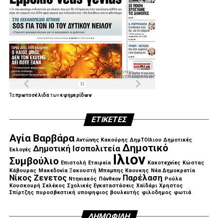
Τα
πρωτοσέλιδα
των
εφημερίδων
ΕΤΙΚΈΤΕΣ
Αγία Βαρβάρα
Αντώνης Κακούρης
ΔημΤΟΙλιου
Δημοτικές
Δημοτικό
Δημοτική Ισοπολιτεία
Εκλογές
Ιλιον
Συμβούλιο
Επιστολή
Εταιρεία
Κακοτεχνίες
Κώστας
Κάβουρας
Μακεδονία Ξακουστή
Μπαμπης Καουκης
Νέα Δημοκρατία
Νίκος Ζενετος
Παρέλαση
Ντηνιακός
Πάνθεον
Ρούλα
Κουσκουρή
Σελέκος
Σχολικές Εγκαταστάσεις
Χαϊδάρι
Χρηστος
Σπίρτζης
πυροσβεστική
υποψηφιος βουλευτής
φιλοδημος
φωτιά
ΔΗΜΟΦΙΛΉ