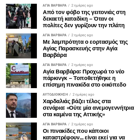
ΑΓΙΑ ΒΑΡΒΑΡΑ
2 ημέρες ago
Από τον φόβο της γειτονιάς στη
δεκαετή καταδίκη – Όταν οι
πολίτες δεν γυρίζουν την πλάτη
ΑΓΙΑ ΒΑΡΒΑΡΑ
2 ημέρες ago
Με λαμπρότητα ο εορτασμός της
Αγίας Παρασκευής στην Αγία
Βαρβάρα
ΑΓΙΑ ΒΑΡΒΑΡΑ
2 ημέρες ago
Αγία Βαρβάρα: Προχωρά το νέο
πάρκινγκ – Τοποθετήθηκε η
επίσημη πινακίδα στο οικόπεδο
ΑΥΤΟΔΙΟΊΚΗΣΗ
2 ημέρες ago
Χαρδαλιάς βάζει τέλος στα
σενάρια: «Ούτε μία ανεμογεννήτρια
στα καμένα της Αττικής»
ΑΓΙΑ ΒΑΡΒΑΡΑ
2 ημέρες ago
Οι πινακίδες που κάποιοι
καταστρέφουν… είναι εκεί για να