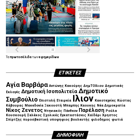
Τα
πρωτοσέλιδα
των
εφημερίδων
ΕΤΙΚΈΤΕΣ
Αγία Βαρβάρα
Αντώνης Κακούρης
ΔημΤΟΙλιου
Δημοτικές
Δημοτικό
Δημοτική Ισοπολιτεία
Εκλογές
Ιλιον
Συμβούλιο
Επιστολή
Εταιρεία
Κακοτεχνίες
Κώστας
Κάβουρας
Μακεδονία Ξακουστή
Μπαμπης Καουκης
Νέα Δημοκρατία
Νίκος Ζενετος
Παρέλαση
Ντηνιακός
Πάνθεον
Ρούλα
Κουσκουρή
Σελέκος
Σχολικές Εγκαταστάσεις
Χαϊδάρι
Χρηστος
Σπίρτζης
πυροσβεστική
υποψηφιος βουλευτής
φιλοδημος
φωτιά
ΔΗΜΟΦΙΛΉ