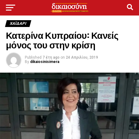
ΧΑΪΔΑΡΙ
Κατερίνα Κυπραίου: Κανείς
μόνος του στην κρίση
Published
7 έτη ago
on
24 Απριλίου, 2019
By
dikaiosinisimera