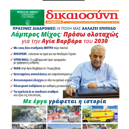
χρειάζεται ο λαός της περιοχής.
Στο Χαϊδάρι βρέθηκε και το πυροσβεστικό όχημα της
ΚΟ Αττικής του ΚΚΕ.
Στην περιοχή ήταν αντιπροσωπεία του ΚΚΕ με
επικεφαλής τον Νίκο Αμπατιέλο, μέλος του ΠΓ και
βουλευτή του Κόμματος, αποτελούμενη επίσης από την
Βιβή Δάγκα, μέλος της ΚΕ και βουλευτής.
Ταυτόχρονα, στο τέρμα της οδού Ακροπόλεως στο
Χαϊδάρι, βρέθηκε αντιπροσωπεία του ΚΚΕ με
επικεφαλής τον Νίκο Καραγιάννη, μέλος της ΚΕΟΕ.
Επί ποδός ήταν και η αγωνιστική αρχή του Δήμου
Χαϊδαρίου, με επικεφαλής τον αντιδήμαρχο Κώστα
Σταθά.
Η βουλευτής του ΚΚΕ Β. Δάγκα και η Αντιδήμαρχος
Κοινωνικής Μέριμνας και Αλληλεγγύης Ναουάφ
Δαουάχερ βρέθηκαν στο Ψυχιατρικό Νοσοκομείο. Σε
δήλωση της, από το σημείο η Β. Δάγκα σημείωσε:
«Βρισκόμαστε στο πρώην Ψυχιατρικό Νοσοκομείο