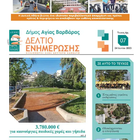
Αττικής Δαφνί. Μία ανάσα από το πύρινο μέτωπο.
Είμαστε σε άμεση επαφή τόσο με το σωματείο
εργαζομένων όσο και το Δήμο Χαϊδαρίου που από την
πρώτη στιγμή με εθελοντικές δυνάμεις συνδράμει στη
διαδικασία της εκκένωσης στην περιοχή. Απαιτούμε
από τους αρμόδιους υπηρεσιακούς παράγοντες να
γίνουν όλες οι απαραίτητες και αναγκαίες ενέργειες για
την ασφάλεια των ανθρώπινων ζωών, ασθενών,
συνοδών και εργαζομένων. Αποδεικνύεται και τώρα σε
αυτή την έκτακτη στιγμή η τραγική κατάσταση με την
έλλειψη του απαραίτητου προσωπικού στο νοσοκομείο
όπως και σε όλα τα νοσοκομεία».
Κλιμάκια του δήμου Χαϊδαρίου και του ΚΚΕ
απεγκλώβισαν αδέσποτα από το προσωρινό καταφύγιο
αδέσποτων ζώων.
Επίσης διαμορφώθηκε κατάλληλος χώρος σε αίθουσα
στο χώρο του Δημαρχείου που υποδέχεται τον κόσμο,
καθώς προληπτικά, τα κλιμάκια του Δήμου σε
συνεργασία με την Πυροσβεστική, έχουν εκκενώσει από