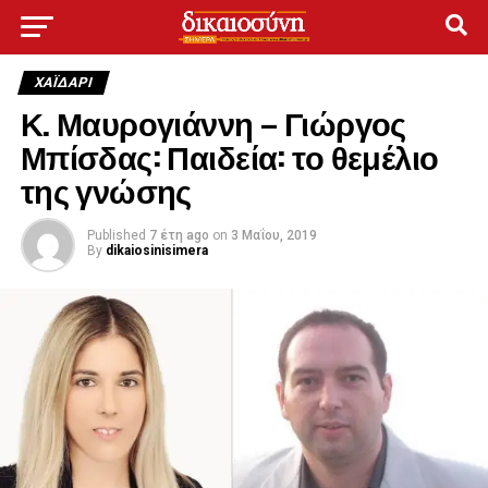
ΧΑΪΔΑΡΙ
Κ. Μαυρογιάννη – Γιώργος
Μπίσδας: Παιδεία: το θεμέλιο
της γνώσης
Published
7 έτη ago
on
3 Μαΐου, 2019
By
dikaiosinisimera