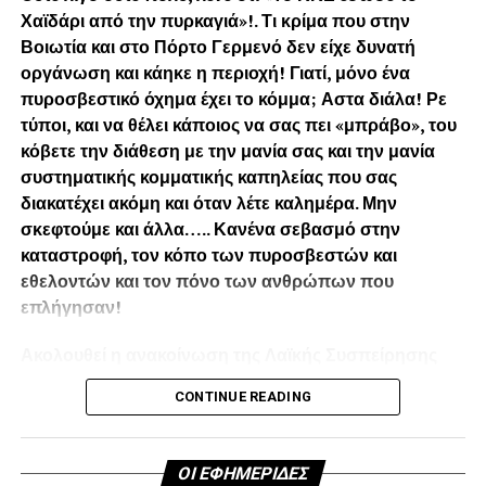
Χαϊδάρι από την πυρκαγιά»!. Τι κρίμα που στην
Βοιωτία και στο Πόρτο Γερμενό δεν είχε δυνατή
οργάνωση και κάηκε η περιοχή! Γιατί, μόνο ένα
πυροσβεστικό όχημα έχει το κόμμα; Αστα διάλα! Ρε
τύποι, και να θέλει κάποιος να σας πει «μπράβο», του
κόβετε την διάθεση με την μανία σας και την μανία
συστηματικής κομματικής καπηλείας που σας
διακατέχει ακόμη και όταν λέτε καλημέρα. Μην
σκεφτούμε και άλλα….. Κανένα σεβασμό στην
καταστροφή, τον κόπο των πυροσβεστών και
εθελοντών και τον πόνο των ανθρώπων που
επλήγησαν!
Ακολουθεί η ανακοίνωση της Λαϊκής Συσπείρησης
Χαϊδαρίου:
CONTINUE READING
Μετά από κάλεσμα των Κομματικών Οργανώσεων του
Χαϊδαρίου του ΚΚΕ εθελοντές συνέδραμαν στην
ΟΙ ΕΦΗΜΕΡΙΔΕΣ
κατάσβεση της φωτιάς, προσφέροντας όποια βοήθεια