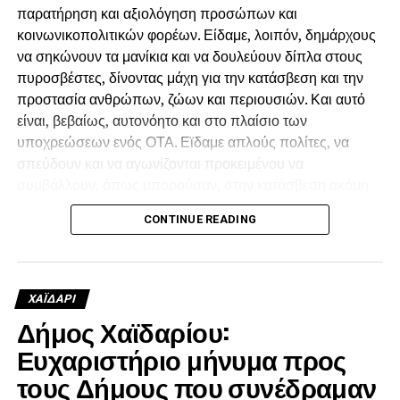
παρατήρηση και αξιολόγηση προσώπων και
κοινωνικοπολιτικών φορέων. Είδαμε, λοιπόν, δημάρχους
να σηκώνουν τα μανίκια και να δουλεύουν δίπλα στους
πυροσβέστες, δίνοντας μάχη για την κατάσβεση και την
προστασία ανθρώπων, ζώων και περιουσιών. Και αυτό
είναι, βεβαίως, αυτονόητο και στο πλαίσιο των
υποχρεώσεων ενός ΟΤΑ. Εϊδαμε απλούς πολίτες, να
σπεύδουν και να αγωνίζονται προκειμένου να
συμβάλλουν, όπως μπορούσαν, στην κατάσβεση ακόμη
και αν δεν είχαν οι ίδιοι κάποιο κίνδυνο για την περιουσία
CONTINUE READING
τους απλώς, γιατί συντρέχουν εθελοντικά τον
συνάνθρωπο.
Είδαμε, όμως, και κάποιους άλλους, οι οποίοι
ΧΑΪΔΑΡΙ
προσέτρεξαν να καπηλευθούν την προσφορά των
Δήμος Χαϊδαρίου:
εθελοντών και προσπάθησαν να πείσουν ότι δίχως
Ευχαριστήριο μήνυμα προς
εκείνους δεν θα γινόταν τίποτε. Ότι δεν υπήρχαν οι
πυροσβέστες και οι άνθρωποι που έδωσαν την ψυχή
τους Δήμους που συνέδραμαν
τους, παραμένοντας νηστικοί και άυπνοι για μέρες,