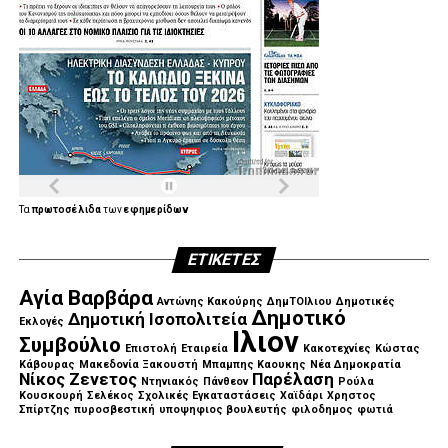
Τα
πρωτοσέλιδα
των
εφημερίδων
ΕΤΙΚΈΤΕΣ
Αγία Βαρβάρα
Αντώνης Κακούρης
ΔημΤΟΙλιου
Δημοτικές
Δημοτικό
Δημοτική Ισοπολιτεία
Εκλογές
Ιλιον
Συμβούλιο
Επιστολή
Εταιρεία
Κακοτεχνίες
Κώστας
Κάβουρας
Μακεδονία Ξακουστή
Μπαμπης Καουκης
Νέα Δημοκρατία
Νίκος Ζενετος
Παρέλαση
Ντηνιακός
Πάνθεον
Ρούλα
Κουσκουρή
Σελέκος
Σχολικές Εγκαταστάσεις
Χαϊδάρι
Χρηστος
Σπίρτζης
πυροσβεστική
υποψηφιος βουλευτής
φιλοδημος
φωτιά