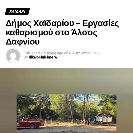
ΧΑΪΔΑΡΙ
Δήμος Χαϊδαρίου – Εργασίες
καθαρισμού στο Άλσος
Δαφνίου
Published
2 ημέρες ago
on
6 Αυγούστου, 2026
By
dikaiosinisimera