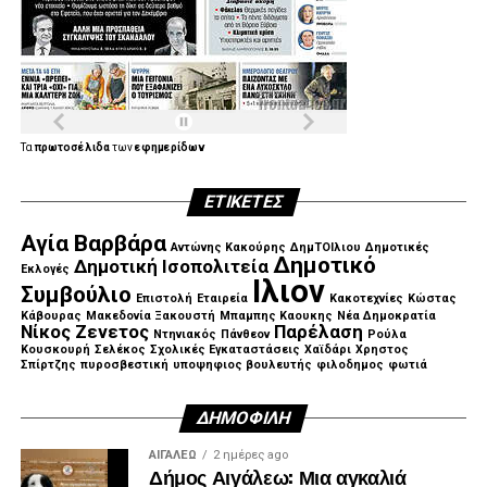
Τα
πρωτοσέλιδα
των
εφημερίδων
ΕΤΙΚΈΤΕΣ
Αγία Βαρβάρα
Αντώνης Κακούρης
ΔημΤΟΙλιου
Δημοτικές
Δημοτικό
Δημοτική Ισοπολιτεία
Εκλογές
Ιλιον
Συμβούλιο
Επιστολή
Εταιρεία
Κακοτεχνίες
Κώστας
Κάβουρας
Μακεδονία Ξακουστή
Μπαμπης Καουκης
Νέα Δημοκρατία
Νίκος Ζενετος
Παρέλαση
Ντηνιακός
Πάνθεον
Ρούλα
Κουσκουρή
Σελέκος
Σχολικές Εγκαταστάσεις
Χαϊδάρι
Χρηστος
Σπίρτζης
πυροσβεστική
υποψηφιος βουλευτής
φιλοδημος
φωτιά
ΔΗΜΟΦΙΛΉ
ΑΙΓΑΛΕΩ
2 ημέρες ago
Δήμος Αιγάλεω: Μια αγκαλιά