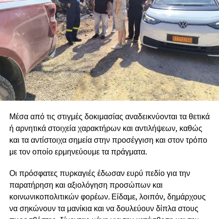
κλαδεμάτων και ξερών δέντρων, επειδή αυτό που προέχει
είναι η ασφάλεια των κατοίκων και η προστασία του
πρασίνου.
Η Δημοτική Αρχή θα συνεχίσει με κάθε τρόπο να
αποκαλύπτει στον λαό τις πολιτικές των κυβερνήσεων και
της Ε.Ε, οι οποίες αντί να σχεδιάσουν ολοκληρωμένο
σχέδιο αντιπυρικής προστασίας, αφήνουν χωρίς
προσωπικό, χωρίς μέσα και χωρίς χρηματοδότηση
κρίσιμες υπηρεσίες που επωμίζονται το έργο της
Μέσα από τις στιγμές δοκιμασίας αναδεικνύονται τα θετικά
αντιπυρικής προστασίας, δημιουργώντας άπλετο χώρο
ή αρνητικά στοιχεία χαρακτήρων και αντιλήψεων, καθώς
ώστε να κάνουν «πάρτι» εργολάβοι και εταιρείες.
και τα αντίστοιχα σημεία στην προσέγγιση και στον τρόπο
Διεκδικούμε άμεση στελέχωση όλων των Δασαρχείων,
με τον οποίο ερμηνεύουμε τα πράγματα.
της Πυροσβεστικής και των Υπηρεσιών Πολιτικής
Οι πρόσφατες πυρκαγιές έδωσαν ευρύ πεδίο για την
Προστασίας και ολοκληρωμένα έργα πρόληψης, ώστε
παρατήρηση και αξιολόγηση προσώπων και
να σταματήσουμε να είμαστε κάθε καλοκαίρι αντιμέτωποι
κοινωνικοπολιτικών φορέων. Είδαμε, λοιπόν, δημάρχους
με τους ίδιους κινδύνους και τις καταστροφές.
να σηκώνουν τα μανίκια και να δουλεύουν δίπλα στους