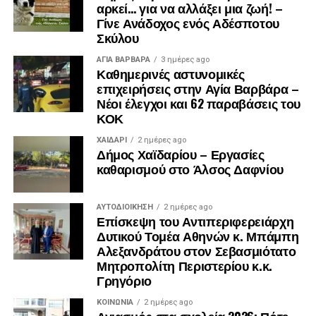
αρκεί… για να αλλάξει μια ζωή! –
Γίνε Ανάδοχος ενός Αδέσποτου
Σκύλου
ΑΓΙΑ ΒΑΡΒΑΡΑ
3 ημέρες ago
Καθημερινές αστυνομικές
επιχειρήσεις στην Αγία Βαρβάρα –
Νέοι έλεγχοι και 62 παραβάσεις του
ΚΟΚ
ΧΑΪΔΑΡΙ
2 ημέρες ago
Δήμος Χαϊδαρίου – Εργασίες
καθαρισμού στο Άλσος Δαφνίου
ΑΥΤΟΔΙΟΊΚΗΣΗ
2 ημέρες ago
Επίσκεψη του Αντιπεριφερειάρχη
Δυτικού Τομέα Αθηνών κ. Μπάμπη
Αλεξανδράτου στον Σεβασμιότατο
Μητροπολίτη Περιστερίου κ.κ.
Γρηγόριο
ΚΟΙΝΩΝΊΑ
2 ημέρες ago
Αγιασμός στα σχολεία 2026: Πότε