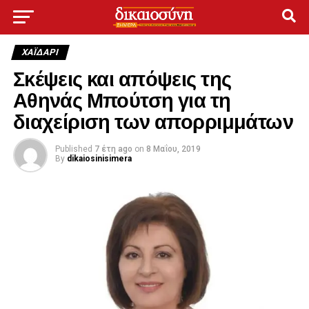
ΧΑΪΔΑΡΙ
Σκέψεις και απόψεις της
Αθηνάς Μπούτση για τη
διαχείριση των απορριμμάτων
Published
7 έτη ago
on
8 Μαΐου, 2019
By
dikaiosinisimera