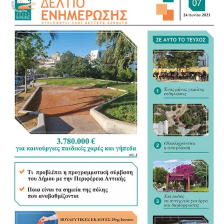
Για τον νέο Κώδικα της Αυτοδιοίκησης αναγνώρισε ως
σημαντικό βήμα τη συγκέντρωση της διάσπαρτης
νομοθεσίας σε ένα ενιαίο κείμενο, άσκησε όμως κριτική
στον τρόπο με τον οποίο διαμορφώνεται. «Η
Αυτοδιοίκηση ξέρει τι Αυτοδιοίκηση θέλει», σημείωσε,
υποστηρίζοντας ότι οι Δήμοι θα έπρεπε να έχουν πολύ
πιο καθοριστικό ρόλο στη διαμόρφωση του νέου
πλαισίου.
«Τα ουσιώδη είναι οι αρμοδιότητες και οι πόροι»