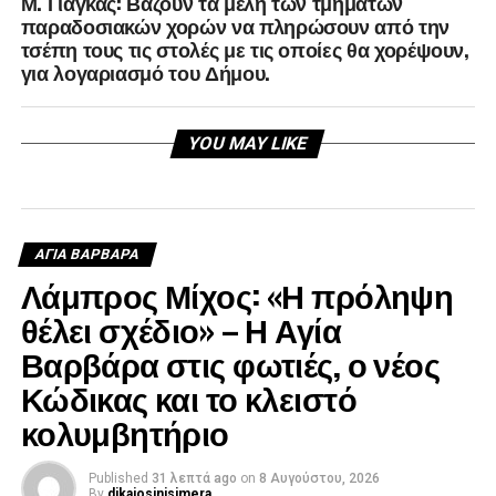
Μ. Γιάγκας: Βάζουν τα μέλη των τμημάτων
παραδοσιακών χορών να πληρώσουν από την
τσέπη τους τις στολές με τις οποίες θα χορέψουν,
για λογαριασμό του Δήμου.
YOU MAY LIKE
ΑΓΙΑ ΒΑΡΒΑΡΑ
Λάμπρος Μίχος: «Η πρόληψη
θέλει σχέδιο» – Η Αγία
Βαρβάρα στις φωτιές, ο νέος
Κώδικας και το κλειστό
κολυμβητήριο
Published
31 λεπτά ago
on
8 Αυγούστου, 2026
By
dikaiosinisimera