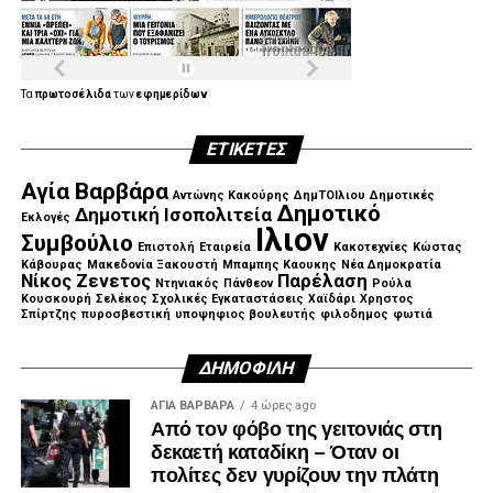
.
Τα
πρωτοσέλιδα
των
εφημερίδων
ΕΤΙΚΈΤΕΣ
.
Αγία Βαρβάρα
Αντώνης Κακούρης
ΔημΤΟΙλιου
Δημοτικές
Δημοτικό
Δημοτική Ισοπολιτεία
Εκλογές
Ιλιον
Συμβούλιο
Επιστολή
Εταιρεία
Κακοτεχνίες
Κώστας
Κάβουρας
Μακεδονία Ξακουστή
Μπαμπης Καουκης
Νέα Δημοκρατία
Νίκος Ζενετος
Παρέλαση
Ντηνιακός
Πάνθεον
Ρούλα
Κουσκουρή
Σελέκος
Σχολικές Εγκαταστάσεις
Χαϊδάρι
Χρηστος
Σπίρτζης
πυροσβεστική
υποψηφιος βουλευτής
φιλοδημος
φωτιά
ΔΗΜΟΦΙΛΉ
ΑΓΙΑ ΒΑΡΒΑΡΑ
4 ώρες ago
Από τον φόβο της γειτονιάς στη
δεκαετή καταδίκη – Όταν οι
πολίτες δεν γυρίζουν την πλάτη