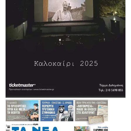
Σύμφωνα με τον σχεδιασμό, η διαδικασία δημοπράτησης
αναμένεται να ξεκινήσει μέσα στη χρονιά, με τον δήμαρχο
να εκφράζει την εκτίμηση ότι σε περίπου δύο χρόνια η
πόλη θα διαθέτει ένα σύγχρονο κλειστό κολυμβητήριο.
«Θέλουμε πολύ να το υποστηρίξουμε αυτό και να
δώσουμε μία διέξοδο», σημείωσε, εξηγώντας ότι σήμερα
πολλοί κάτοικοι και παιδιά της Αγίας Βαρβάρας
αναγκάζονται να χρησιμοποιούν κολυμβητήρια γειτονικών
Δήμων.
Μια παρέμβαση που έρχεται να ενισχύσει ακόμη