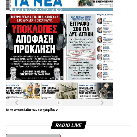
περισσότερο τις αθλητικές υποδομές της Αγίας Βαρβάρας
και να δώσει νέες δυνατότητες άθλησης στα παιδιά, στους
συλλόγους και συνολικά στους κατοίκους της πόλης.
Η Συνέντευξη του Δημάρχου Αγίας Βαρβάρας:
Τα
πρωτοσέλιδα
των
εφημερίδων
RADIO LIVE