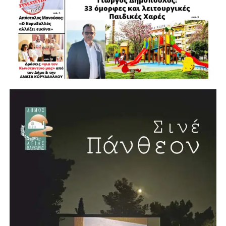
εθνικές πολιτικές. Όπως χαρακτηριστικά ανέφερε, η
Αυτοδιοίκηση είναι ο θεσμός που επηρεάζει ουσιαστικά
ολόκληρη τη ζωή του πολίτη, «από τη στιγμή που
γεννιέται, μεγαλώνει, μορφώνεται και εργάζεται»,
διαμορφώνοντας τελικά αυτό που ονομάζουμε ποιότητα
ζωής.
Νέο κλειστό κολυμβητήριο στην Αγία Βαρβάρα
Η συνέντευξη έκλεισε με μία ιδιαίτερα θετική είδηση για
την πόλη. Ο Λάμπρος Μίχος επιβεβαίωσε ότι προχωρά η
δημιουργία νέου κλειστού κολυμβητηρίου στην Αγία
Βαρβάρα, με πισίνα μήκους 25 μέτρων. Το έργο, όπως
ανέφερε, προωθείται σε συνεργασία με την Περιφέρεια και
πρόκειται να κατασκευαστεί σε χώρο χαρακτηρισμένο για
αθλητικές εγκαταστάσεις.