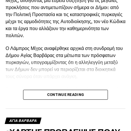
Μίχος, ανοίγοντας μια ευρεία συζήτηση για τις μεγάλες
προκλήσεις που αντιμετωπίζουν σήμερα οι Δήμοι: από
την Πολιτική Προστασία και τις καταστροφικές πυρκαγιές
μέχρι τις αρμοδιότητες της Αυτοδιοίκησης, τον νέο Κώδικα
και τα έργα που αλλάζουν την καθημερινότητα των
πολιτών.
Ο Λάμπρος Μίχος αναφέρθηκε αρχικά στη συνδρομή του
Δήμου Αγίας Βαρβάρας στα μέτωπα των πρόσφατων
πυρκαγιών, υπογραμμίζοντας ότι η αλληλεγγύη μεταξύ
των Δήμων δεν μπορεί να περιορίζεται στα διοικητικά
τους σύνορα όταν υπάρχει ανάγκη.
Όπως εξήγησε, ο Δήμος έστειλε υδροφόρα στις πληγείσες
CONTINUE READING
περιοχές, η οποία αρχικά χρησιμοποιήθηκε για τον
ανεφοδιασμό των δεξαμενών από τις οποίες έπαιρναν
νερό τα ελικόπτερα, ενώ μετά τη δύση του ήλιου συνέχισε
να τροφοδοτεί με νερό τα πυροσβεστικά οχήματα.
ΑΓΙΑ ΒΑΡΒΑΡΑ