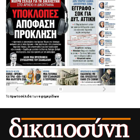
Τα
πρωτοσέλιδα
των
εφημερίδων