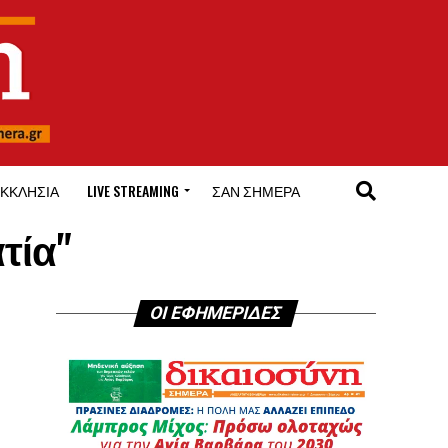
ΚΚΛΗΣΊΑ
LIVE STREAMING
ΣΑΝ ΣΉΜΕΡΑ
τία"
ΟΙ ΕΦΗΜΕΡΙΔΕΣ