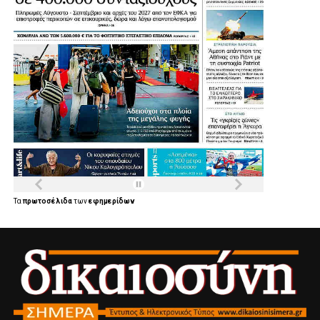
Τα
πρωτοσέλιδα
των
εφημερίδων