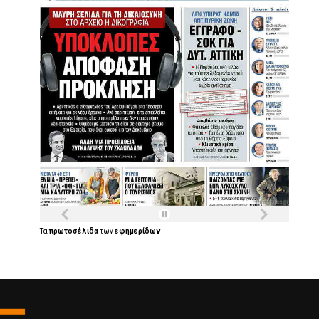
Τα
πρωτοσέλιδα
των
εφημερίδων