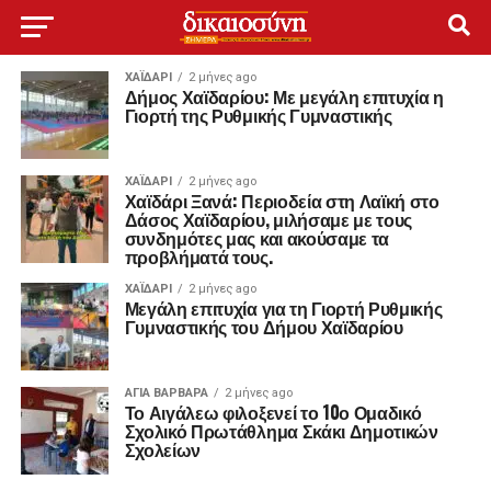
ΧΑΪΔΑΡΙ
2 μήνες ago
Δήμος Χαϊδαρίου: Με μεγάλη επιτυχία η
Γιορτή της Ρυθμικής Γυμναστικής
ΧΑΪΔΑΡΙ
2 μήνες ago
Χαϊδάρι Ξανά: Περιοδεία στη Λαϊκή στο
Δάσος Χαϊδαρίου, μιλήσαμε με τους
συνδημότες μας και ακούσαμε τα
προβλήματά τους.
ΧΑΪΔΑΡΙ
2 μήνες ago
Μεγάλη επιτυχία για τη Γιορτή Ρυθμικής
Γυμναστικής του Δήμου Χαϊδαρίου
ΑΓΙΑ ΒΑΡΒΑΡΑ
2 μήνες ago
Το Αιγάλεω φιλοξενεί το 10ο Ομαδικό
Σχολικό Πρωτάθλημα Σκάκι Δημοτικών
Σχολείων