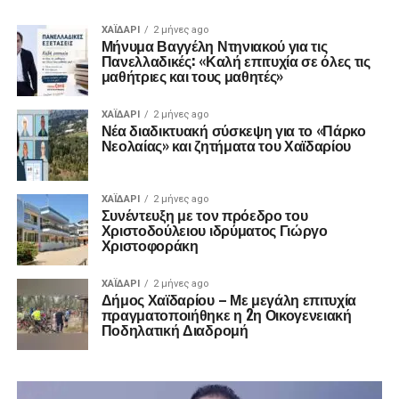
ΧΑΪΔΑΡΙ
2 μήνες ago
Μήνυμα Βαγγέλη Ντηνιακού για τις
Πανελλαδικές: «Καλή επιτυχία σε όλες τις
μαθήτριες και τους μαθητές»
ΧΑΪΔΑΡΙ
2 μήνες ago
Νέα διαδικτυακή σύσκεψη για το «Πάρκο
Νεολαίας» και ζητήματα του Χαϊδαρίου
ΧΑΪΔΑΡΙ
2 μήνες ago
Συνέντευξη με τον πρόεδρο του
Χριστοδούλειου ιδρύματος Γιώργο
Χριστοφοράκη
ΧΑΪΔΑΡΙ
2 μήνες ago
Δήμος Χαϊδαρίου – Με μεγάλη επιτυχία
πραγματοποιήθηκε η 2η Οικογενειακή
Ποδηλατική Διαδρομή