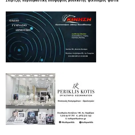
Σπίρτζης
πυροσβεστική
υποψηφιος βουλευτής
φιλοδημος
φωτιά