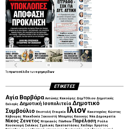
Τα
πρωτοσέλιδα
των
εφημερίδων
ΕΤΙΚΈΤΕΣ
Αγία Βαρβάρα
Αντώνης Κακούρης
ΔημΤΟΙλιου
Δημοτικές
Δημοτικό
Δημοτική Ισοπολιτεία
Εκλογές
Ιλιον
Συμβούλιο
Επιστολή
Εταιρεία
Κακοτεχνίες
Κώστας
Κάβουρας
Μακεδονία Ξακουστή
Μπαμπης Καουκης
Νέα Δημοκρατία
Νίκος Ζενετος
Παρέλαση
Ντηνιακός
Πάνθεον
Ρούλα
Κουσκουρή
Σελέκος
Σχολικές Εγκαταστάσεις
Χαϊδάρι
Χρηστος