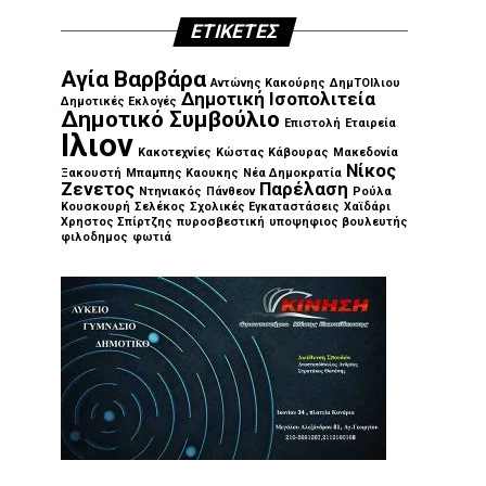
ΕΤΙΚΈΤΕΣ
Αγία Βαρβάρα
Αντώνης Κακούρης
ΔημΤΟΙλιου
Δημοτική Ισοπολιτεία
Δημοτικές Εκλογές
Δημοτικό Συμβούλιο
Επιστολή
Εταιρεία
Ιλιον
Κακοτεχνίες
Κώστας Κάβουρας
Μακεδονία
Νίκος
Ξακουστή
Μπαμπης Καουκης
Νέα Δημοκρατία
Ζενετος
Παρέλαση
Ντηνιακός
Πάνθεον
Ρούλα
Κουσκουρή
Σελέκος
Σχολικές Εγκαταστάσεις
Χαϊδάρι
Χρηστος Σπίρτζης
πυροσβεστική
υποψηφιος βουλευτής
φιλοδημος
φωτιά