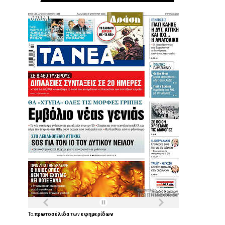
Τα
πρωτοσέλιδα
των
εφημερίδων