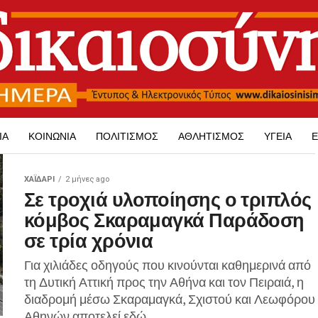
ΊΑ
ΚΟΙΝΩΝΊΑ
ΠΟΛΙΤΙΣΜΌΣ
ΑΘΛΗΤΙΣΜΌΣ
ΥΓΕΊΑ
Ε
ΧΑΪΔΑΡΙ
2 μήνες ago
Σε τροχιά υλοποίησης ο τριπλός
κόμβος Σκαραμαγκά Παράδοση
σε τρία χρόνια
Για χιλιάδες οδηγούς που κινούνται καθημερινά από
τη Δυτική Αττική προς την Αθήνα και τον Πειραιά, η
διαδρομή μέσω Σκαραμαγκά, Σχιστού και Λεωφόρου
Αθηνών αποτελεί εδώ...