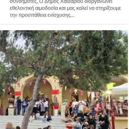
συνδημότες, Ο Δήμος Χαϊδαρίου διοργανώνει
εθελοντική αιμοδοσία και μας καλεί να στηρίξουμε
την προσπάθεια ενίσχυσης...