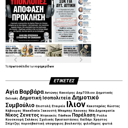
Τα
πρωτοσέλιδα
των
εφημερίδων
ΕΤΙΚΈΤΕΣ
Αγία Βαρβάρα
Αντώνης Κακούρης
ΔημΤΟΙλιου
Δημοτικές
Δημοτικό
Δημοτική Ισοπολιτεία
Εκλογές
Ιλιον
Συμβούλιο
Επιστολή
Εταιρεία
Κακοτεχνίες
Κώστας
Κάβουρας
Μακεδονία Ξακουστή
Μπαμπης Καουκης
Νέα Δημοκρατία
Νίκος Ζενετος
Παρέλαση
Ντηνιακός
Πάνθεον
Ρούλα
Κουσκουρή
Σελέκος
Σχολικές Εγκαταστάσεις
Χαϊδάρι
Χρηστος
Σπίρτζης
πυροσβεστική
υποψηφιος βουλευτής
φιλοδημος
φωτιά