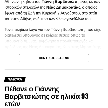
Αθηνών η κηδεία του
Γιάννη Βαρβιτσιώτη
, ενός εκ των
ιστορικών στελεχών της
Νέας Δημοκρατίας
, ο οποίος
έφυγε από τη ζωή την Κυριακή 2 Αυγούστου, στο σπίτι
του στην Αθήνα, ανήμερα των 93ων γενεθλίων του.
Τον επικήδειο λόγο για τον Γιάννη Βαρβιτσιώτη, που είχε
διατελέσει υπουργός σε καίριες θέσεις όπως το
υπουργείο Άμυνας, εκφώνησε ο πρωθυπουργός και
πρόεδρος της Νέας Δημοκρατίας, Κυριάκος Μητσοτάκης.
Λίγο πριν τη μία το μεσημέρι, ολοκληρώθηκε η εξόδιος
CONTINUE READING
ακολουθία και στο βήμα ανέβηκε ο πρωθυπουργός
Κυριάκος Μητσοτάκης για να εκφωνήσει τον επικήδειο
λόγο, σε πολύ συγκινητικό κλίμα.
ΠΟΛΙΤΙΚΉ
Μεταξύ άλλων ο Κυριάκος Μητσοτάκης, είπε: «Ο Γιάννης
Πέθανε ο Γιάννης
Βαρβιτσιώτης ήταν φτιαγμένος από εκείνο το σπάνιο
Βαρβιτσιώτης σε ηλικία 93
μέταλλο μιας άλλης εποχής…Υπήρξε ο τελευταίος
ετών
εκπρόσωπος μιας σχολής που αντιλαμβανόταν την