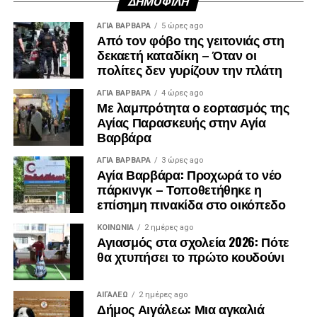
ΔΗΜΟΦΙΛΉ
ΑΓΙΑ ΒΑΡΒΑΡΑ
5 ώρες ago
Από τον φόβο της γειτονιάς στη
δεκαετή καταδίκη – Όταν οι
πολίτες δεν γυρίζουν την πλάτη
ΑΓΙΑ ΒΑΡΒΑΡΑ
4 ώρες ago
Με λαμπρότητα ο εορτασμός της
Αγίας Παρασκευής στην Αγία
Βαρβάρα
ΑΓΙΑ ΒΑΡΒΑΡΑ
3 ώρες ago
Αγία Βαρβάρα: Προχωρά το νέο
πάρκινγκ – Τοποθετήθηκε η
επίσημη πινακίδα στο οικόπεδο
Λίγα λεπτά αργότερα, έφτασε και ο πρώην
πρωθυπουργός, Αντώνης Σαμαράς, ο οποίος αφού
ΚΟΙΝΩΝΊΑ
2 ημέρες ago
Αγιασμός στα σχολεία 2026: Πότε
συλλυπήθηκε την οικογένεια, αποχώρησε.
θα χτυπήσει το πρώτο κουδούνι
ΑΙΓΑΛΕΩ
2 ημέρες ago
Δήμος Αιγάλεω: Μια αγκαλιά