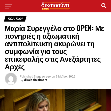
ΠΟΛΙΤΙΚΉ
Μαρία Συρεγγέλα στο OPEN: Με
πονηριές η αξιωματική
αντιπολίτευση ακυρώνει τη
συμφωνία για τους
επικεφαλής στις Ανεξάρτητες
Αρχές
Published
3 μήνες ago
on
9 Μαΐου, 2026
By
dikaiosinisimera