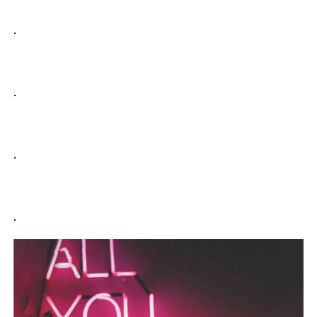
.
.
.
.