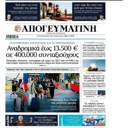
Πηγή: protothema
.
.
.
.
Λίγο μετά τις 11:30 στη Μητρόπολη έφτασε ο πρώην
υπουργός και πρώην πρόεδρος του ΠΑΣΟΚ, Ευάγγελος
Βενιζέλος, ο δήμαρχος Αθηναίων, Χάρης Δούκας αλλά και
ο πρώην πρόεδρος της Δημοκρατίας Προκόπης
Παυλόπουλος.