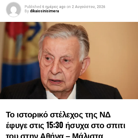
πολιτική όχι ως κάτι πρόσκαιρο, αλλά έχοντας αρχές και
αξίες.
Published
6 ημέρες ago
on
2 Αυγούστου, 2026
By
dikaiosinisimera
Σεβαστέ μας Γιάννη, μας αφήνεις βαριά κληρονομιά. Την
ευθύνη απέναντι στην πατρίδα, την αφοσίωση σε αξίες,
κυρίως όμως μια βαθιά πολιτική ευγένεια που τόσο μας
λείπει αυτές τις εποχές. Για όλα αυτά η Ελλάδα αλλά και η
μεγάλη μας παράταξη, η Νέα Δημοκρατία θα σε
ευχαριστεί.0
Στη μακρά πορεία του ανέλαβε όποια θέση του ζητήθηκε
και ήταν παρών σε όποια μάχη και αν χρειάστηκε να
δώσει. Με ξεχωριστή την αναθεώρηση του Συντάγματος
του 1961», είπε και μοιράστηκε και προσωπικές ιστορίες
με τον πολιτικό που έφυγε από τη ζωή.
Το ιστορικό στέλεχος της ΝΔ
έφυγε στις 15:30 ήσυχα στο σπιτι
του στην Αθήνα – Μάλιστα