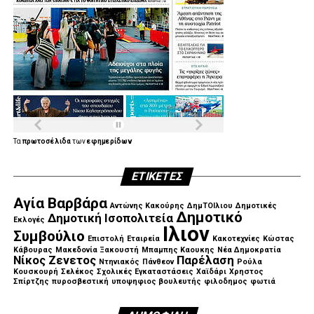
Τα
πρωτοσέλιδα
των
εφημερίδων
ΕΤΙΚΈΤΕΣ
Αγία Βαρβάρα
Αντώνης Κακούρης
ΔημΤΟΙλιου
Δημοτικές
Δημοτικό
Δημοτική Ισοπολιτεία
Εκλογές
Ιλιον
Συμβούλιο
Επιστολή
Εταιρεία
Κακοτεχνίες
Κώστας
Κάβουρας
Μακεδονία Ξακουστή
Μπαμπης Καουκης
Νέα Δημοκρατία
Νίκος Ζενετος
Παρέλαση
Ντηνιακός
Πάνθεον
Ρούλα
Κουσκουρή
Σελέκος
Σχολικές Εγκαταστάσεις
Χαϊδάρι
Χρηστος
Σπίρτζης
πυροσβεστική
υποψηφιος βουλευτής
φιλοδημος
φωτιά