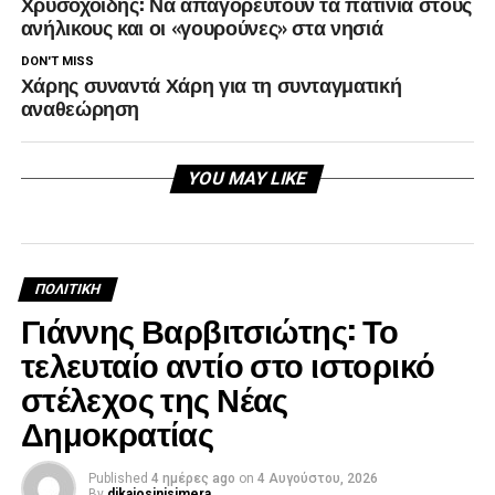
Χρυσοχοΐδης: Να απαγορευτούν τα πατίνια στους
ανήλικους και οι «γουρούνες» στα νησιά
DON'T MISS
Χάρης συναντά Χάρη για τη συνταγματική
αναθεώρηση
YOU MAY LIKE
ΠΟΛΙΤΙΚΉ
Γιάννης Βαρβιτσιώτης: Το
τελευταίο αντίο στο ιστορικό
στέλεχος της Νέας
Δημοκρατίας
Published
4 ημέρες ago
on
4 Αυγούστου, 2026
By
dikaiosinisimera