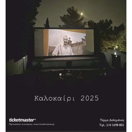
(2005), «Η Μεταναστευτική Πολιτική της Ευρώπης»
(2006), «Η Αναγκαία Αναθεώρηση» (2006), «Τυφλοί
στρατοί-Η Δύση και η Απειλή του Ισλαμικού
Φονταμενταλισμού» (2008), «Αναζητώντας την Τέχνη»
(2008)και τη δίγλωσση έκδοση «5 Χρόνια στο Ευρωπαϊκό
Κοινοβούλιο 2004-2009» (2009). Έχει γράψει πολλά
άρθρα πολιτικού και κοινωνικού περιεχομένου.
Επισκέφθηκε, επίσημα προσκεκλημένος, την Αγγλία, τη
Δυτική Γερμανία και τις ΗΠΑ.
Τιμήθηκε από τον τότε Πρόεδρο της Δημοκρατίας Κάρολο
Παπούλια με τον Μεγαλόσταυρο του Τάγματος του
Φοίνικος, λόγω της μακράς πολιτικής του δράσης, καθώς
και με άλλα ανώτερα παράσημα διαφόρων κρατών.