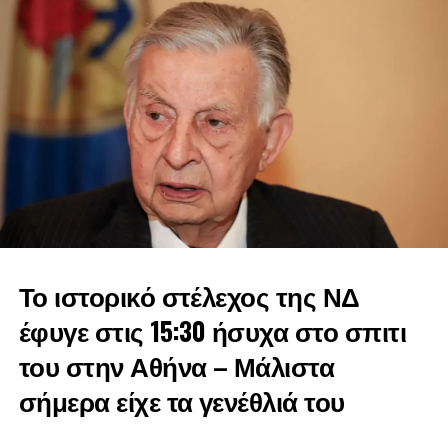
ευθύνη απέναντι στην πατρίδα, την αφοσίωση σε αξίες,
κυρίως όμως μια βαθιά πολιτική ευγένεια που τόσο μας
λείπει αυτές τις εποχές. Για όλα αυτά η Ελλάδα αλλά και η
μεγάλη μας παράταξη, η Νέα Δημοκρατία θα σε
ευχαριστεί.0
Στη μακρά πορεία του ανέλαβε όποια θέση του ζητήθηκε
και ήταν παρών σε όποια μάχη και αν χρειάστηκε να
δώσει. Με ξεχωριστή την αναθεώρηση του Συντάγματος
του 1961», είπε και μοιράστηκε και προσωπικές ιστορίες
με τον πολιτικό που έφυγε από τη ζωή.
Το ιστορικό στέλεχος της ΝΔ
έφυγε στις 15:30 ήσυχα στο σπιτι
του στην Αθήνα – Μάλιστα
σήμερα είχε τα γενέθλιά του