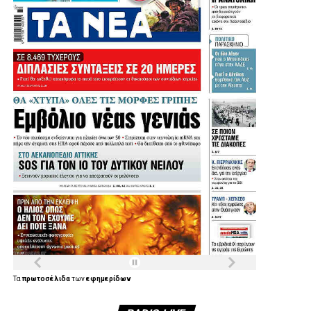
Πηγή: protothema
.
.
.
.
Λίγο μετά τις 11:30 στη Μητρόπολη έφτασε ο πρώην
υπουργός και πρώην πρόεδρος του ΠΑΣΟΚ, Ευάγγελος
Βενιζέλος, ο δήμαρχος Αθηναίων, Χάρης Δούκας αλλά και
ο πρώην πρόεδρος της Δημοκρατίας Προκόπης
Παυλόπουλος.
Τα
πρωτοσέλιδα
των
εφημερίδων