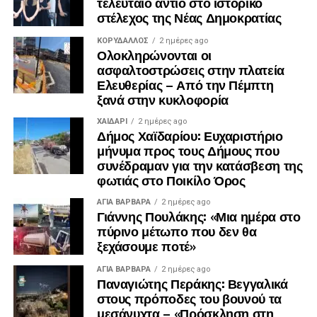
τελευταίο αντίο στο ιστορικό
στέλεχος της Νέας Δημοκρατίας
ΚΟΡΥΔΑΛΛΟΣ
2 ημέρες ago
Ολοκληρώνονται οι
ασφαλτοστρώσεις στην πλατεία
Ελευθερίας – Από την Πέμπτη
ξανά στην κυκλοφορία
ΧΑΪΔΑΡΙ
2 ημέρες ago
Δήμος Χαϊδαρίου: Ευχαριστήριο
μήνυμα προς τους Δήμους που
Λίγα λεπτά αργότερα, έφτασε και ο πρώην
συνέδραμαν για την κατάσβεση της
πρωθυπουργός, Αντώνης Σαμαράς, ο οποίος αφού
φωτιάς στο Ποικίλο Όρος
συλλυπήθηκε την οικογένεια, αποχώρησε.
ΑΓΙΑ ΒΑΡΒΑΡΑ
2 ημέρες ago
Γιάννης Πουλάκης: «Μια ημέρα στο
πύρινο μέτωπο που δεν θα
ξεχάσουμε ποτέ»
ΑΓΙΑ ΒΑΡΒΑΡΑ
2 ημέρες ago
Παναγιώτης Περάκης: Βεγγαλικά
στους πρόποδες του βουνού τα
μεσάνυχτα – «Πρόσκληση στη