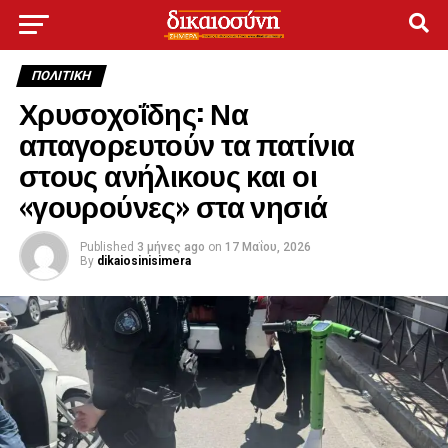
ΠΟΛΙΤΙΚΉ
Χρυσοχοΐδης: Να
απαγορευτούν τα πατίνια
στους ανήλικους και οι
«γουρούνες» στα νησιά
Published
3 μήνες ago
on
17 Μαΐου, 2026
By
dikaiosinisimera