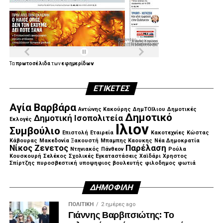
Τα
πρωτοσέλιδα
των
εφημερίδων
ΕΤΙΚΈΤΕΣ
Αγία Βαρβάρα
Αντώνης Κακούρης
ΔημΤΟΙλιου
Δημοτικές
Δημοτικό
Δημοτική Ισοπολιτεία
Εκλογές
Ιλιον
Συμβούλιο
Επιστολή
Εταιρεία
Κακοτεχνίες
Κώστας
Κάβουρας
Μακεδονία Ξακουστή
Μπαμπης Καουκης
Νέα Δημοκρατία
Νίκος Ζενετος
Παρέλαση
Ντηνιακός
Πάνθεον
Ρούλα
Κουσκουρή
Σελέκος
Σχολικές Εγκαταστάσεις
Χαϊδάρι
Χρηστος
Σπίρτζης
πυροσβεστική
υποψηφιος βουλευτής
φιλοδημος
φωτιά
ΔΗΜΟΦΙΛΉ
ΠΟΛΙΤΙΚΉ
2 ημέρες ago
Γιάννης Βαρβιτσιώτης: Το