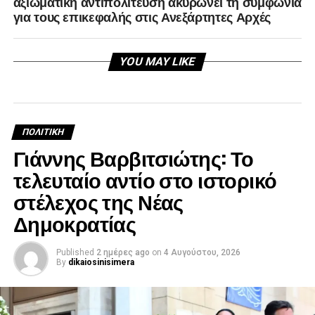
αξιωματική αντιπολίτευση ακυρώνει τη συμφωνία
για τους επικεφαλής στις Ανεξάρτητες Αρχές
YOU MAY LIKE
ΠΟΛΙΤΙΚΉ
Γιάννης Βαρβιτσιώτης: Το
τελευταίο αντίο στο ιστορικό
στέλεχος της Νέας
Δημοκρατίας
Published
2 ημέρες ago
on
4 Αυγούστου, 2026
By
dikaiosinisimera