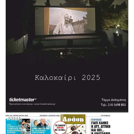
Φονταμενταλισμού» (2008), «Αναζητώντας την Τέχνη»
(2008)και τη δίγλωσση έκδοση «5 Χρόνια στο Ευρωπαϊκό
Κοινοβούλιο 2004-2009» (2009). Έχει γράψει πολλά
άρθρα πολιτικού και κοινωνικού περιεχομένου.
Επισκέφθηκε, επίσημα προσκεκλημένος, την Αγγλία, τη
Δυτική Γερμανία και τις ΗΠΑ.
Τιμήθηκε από τον τότε Πρόεδρο της Δημοκρατίας Κάρολο
Παπούλια με τον Μεγαλόσταυρο του Τάγματος του
Φοίνικος, λόγω της μακράς πολιτικής του δράσης, καθώς
και με άλλα ανώτερα παράσημα διαφόρων κρατών.