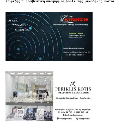
Σπίρτζης
πυροσβεστική
υποψηφιος βουλευτής
φιλοδημος
φωτιά