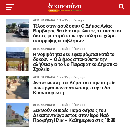
ΑΓΙΑ ΒΑΡΒΑΡΑ
1 εβδομάδα ago
Τέλος στην ασυδοσία: Ο Δήμος Αγίας
Βαρβάρας θα είναι αμείλικτος απέναντι σε
όσους μετατρέπουν την πόλη σε χώρο
απόρριψης αποβλήτων
ΑΓΙΑ ΒΑΡΒΑΡΑ
2 εβδομάδες ago
Η νομιμότητα δεν εφαρμόζεται κατά το
δοκούν – Ο Δήμος αποκαθιστά την
αλήθεια για το 8ο Πειραματικό Δημοτικό
Σχολείο
ΑΓΙΑ ΒΑΡΒΑΡΑ
2 εβδομάδες ago
Ανακοίνωση του Δήμου για την πορεία
των εργασιών ανάπλασης στην οδό
Κουντουριώτη
ΑΓΙΑ ΒΑΡΒΑΡΑ
2 εβδομάδες ago
Ξεκινούν οι Ιερές Παρακλήσεις του
Δεκαπενταύγουστου στον Ιερό Ναό
Προφήτη Ηλια – Καθημερινά στις 18:30