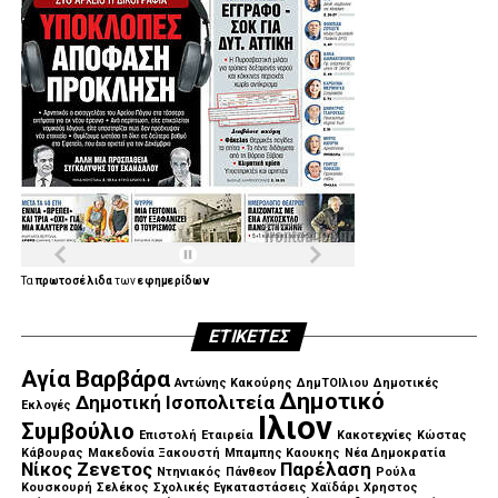
Τα
πρωτοσέλιδα
των
εφημερίδων
ΕΤΙΚΈΤΕΣ
Αγία Βαρβάρα
Αντώνης Κακούρης
ΔημΤΟΙλιου
Δημοτικές
Δημοτικό
Δημοτική Ισοπολιτεία
Εκλογές
Ιλιον
Συμβούλιο
Επιστολή
Εταιρεία
Κακοτεχνίες
Κώστας
Κάβουρας
Μακεδονία Ξακουστή
Μπαμπης Καουκης
Νέα Δημοκρατία
Νίκος Ζενετος
Παρέλαση
Ντηνιακός
Πάνθεον
Ρούλα
Κουσκουρή
Σελέκος
Σχολικές Εγκαταστάσεις
Χαϊδάρι
Χρηστος