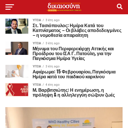
ΥΓΕΊΑ
3 έτη ago
Στ. Τασιόπουλος: Ημέρα Κατά του
Καπνίσματος – Οι βλάβες αποδεδειγμένες
– η νομοθεσία απαραίτητη
ΥΓΕΊΑ
3 έτη ago
Μήνυμα του Περιφερειάρχη Αττικής και
Προέδρου του ΙΣΑ Γ. Πατούλη, για την
Παγκόσμια Ημέρα Υγείας
ΥΓΕΊΑ
3 έτη ago
Αφιέρωμα: 15 Φεβρουαρίου, Παγκόσμια
Ημέρα κατά του παιδικού καρκίνου
ΥΓΕΊΑ
4 έτη ago
Μ. Βαρβιτσιώτης: Η ενημέρωση, η
πρόληψη & η αλληλεγγύη σώζουν ζωές