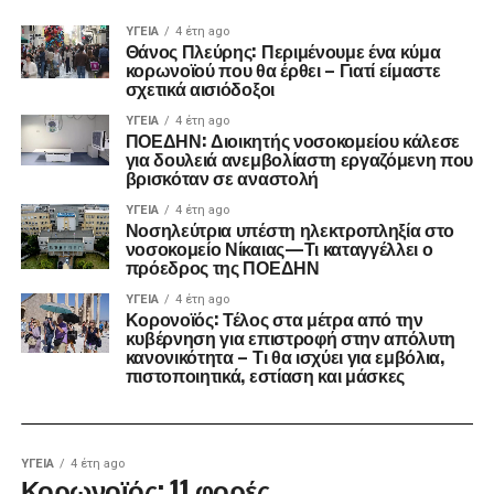
ΥΓΕΊΑ
4 έτη ago
Θάνος Πλεύρης: Περιμένουμε ένα κύμα
κορωνοϊού που θα έρθει – Γιατί είμαστε
σχετικά αισιόδοξοι
ΥΓΕΊΑ
4 έτη ago
ΠΟΕΔΗΝ: Διοικητής νοσοκομείου κάλεσε
για δουλειά ανεμβολίαστη εργαζόμενη που
βρισκόταν σε αναστολή
ΥΓΕΊΑ
4 έτη ago
Νοσηλεύτρια υπέστη ηλεκτροπληξία στο
νοσοκομείο Νίκαιας—Τι καταγγέλλει ο
πρόεδρος της ΠΟΕΔΗΝ
ΥΓΕΊΑ
4 έτη ago
Κορονοϊός: Τέλος στα μέτρα από την
κυβέρνηση για επιστροφή στην απόλυτη
κανονικότητα – Τι θα ισχύει για εμβόλια,
πιστοποιητικά, εστίαση και μάσκες
ΥΓΕΊΑ
4 έτη ago
Κορωνοϊός: 11 φορές