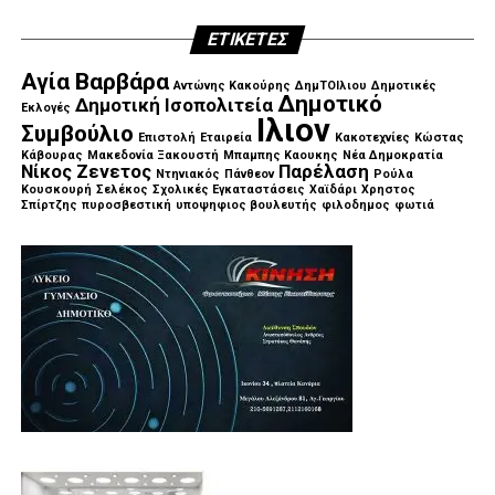
ΕΤΙΚΈΤΕΣ
Αγία Βαρβάρα
Αντώνης Κακούρης
ΔημΤΟΙλιου
Δημοτικές
Δημοτικό
Δημοτική Ισοπολιτεία
Εκλογές
Ιλιον
Συμβούλιο
Επιστολή
Εταιρεία
Κακοτεχνίες
Κώστας
Κάβουρας
Μακεδονία Ξακουστή
Μπαμπης Καουκης
Νέα Δημοκρατία
Νίκος Ζενετος
Παρέλαση
Ντηνιακός
Πάνθεον
Ρούλα
Κουσκουρή
Σελέκος
Σχολικές Εγκαταστάσεις
Χαϊδάρι
Χρηστος
Σπίρτζης
πυροσβεστική
υποψηφιος βουλευτής
φιλοδημος
φωτιά