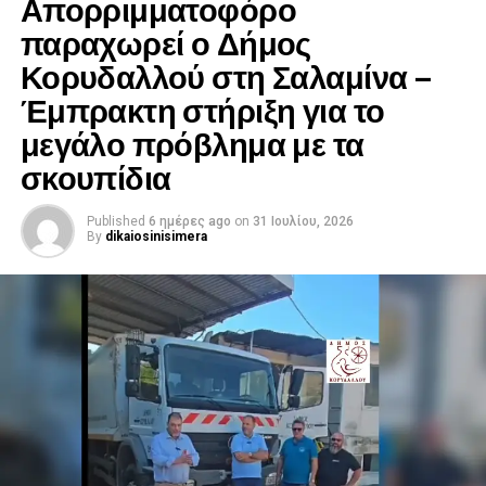
Απορριμματοφόρο
πρώτη γραμμή, προσφέροντας πολύτιμη βοήθεια εκεί
παραχωρεί ο Δήμος
όπου υπάρχει ανάγκη.
Κορυδαλλού στη Σαλαμίνα –
Έμπρακτη στήριξη για το
Η μάχη συνεχίζεται, με τις δυνάμεις της Πολιτικής
Προστασίας να παραμένουν σε διαρκή επιφυλακή.
μεγάλο πρόβλημα με τα
σκουπίδια
Published
6 ημέρες ago
on
31 Ιουλίου, 2026
By
dikaiosinisimera