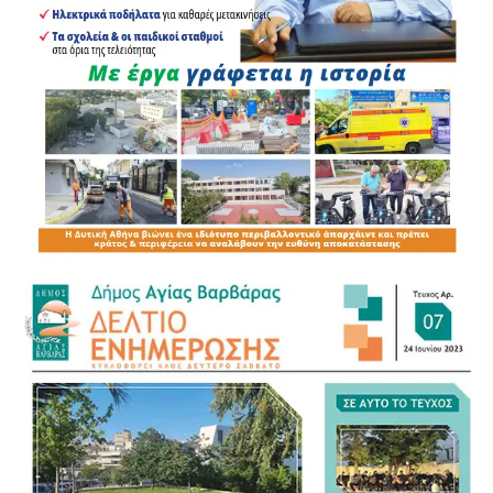
πολύ όμορφο νησί» και εκφράζοντας την πρόθεσή του να
την επισκεφθεί κατά τη διάρκεια του καλοκαιριού.
Πρόγραμμα
Αναπαραγωγής
Βίντεο