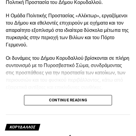
Πολιτική Προστασία του Δήμου Κορυδαλλού.
Η Ομάδα Πολιτικής Προστασίας «Αλέκτωρ», εργαζόμενοι
του Δήμου και εθελοντές επιχειρούν με οχήματα και τον
απαραίτητο εξοπλισμό στα ιδιαίτερα δύσκολα μέτωπα της
πυρκαγιάς στην περιοχή των Βιλίων και του Πόρτο
Γερμενού.
Οι δυνάμεις του Δήμου Κορυδαλλού βρίσκονται σε πλήρη
συντονισμό με το Πυροσβεστικό Σώμα, συνδράμοντας
στις προσπάθειες για την προστασία των κατοίκων, των
περιουσιών και του φυσικού περιβάλλοντος, κάτω από
εξαιρετικά αντίξοες και επικίνδυνες συνθήκες.
Η παρουσία των μελών της ομάδας και των εθελοντών
CONTINUE READING
στο πεδίο είναι συνεχής, με αυταπάρνηση, ετοιμότητα και
υψηλό αίσθημα ευθύνης.
ΚΟΡΥΔΑΛΛΟΣ
Ο Δήμος Κορυδαλλού ευχαριστεί θερμά όλους όσοι
συμμετέχουν στην επιχείρηση και παραμένουν στην