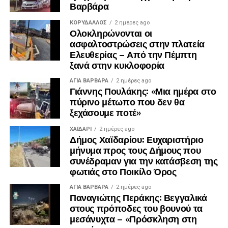
Βαρβάρα
ΚΟΡΥΔΑΛΛΟΣ
2 ημέρες ago
Ολοκληρώνονται οι
ασφαλτοστρώσεις στην πλατεία
Ελευθερίας – Από την Πέμπτη
ξανά στην κυκλοφορία
ΑΓΙΑ ΒΑΡΒΑΡΑ
2 ημέρες ago
Γιάννης Πουλάκης: «Μια ημέρα στο
πύρινο μέτωπο που δεν θα
ξεχάσουμε ποτέ»
ΧΑΪΔΑΡΙ
2 ημέρες ago
Δήμος Χαϊδαρίου: Ευχαριστήριο
μήνυμα προς τους Δήμους που
συνέδραμαν για την κατάσβεση της
φωτιάς στο Ποικίλο Όρος
ΑΓΙΑ ΒΑΡΒΑΡΑ
2 ημέρες ago
Παναγιώτης Περάκης: Βεγγαλικά
στους πρόποδες του βουνού τα
μεσάνυχτα – «Πρόσκληση στη