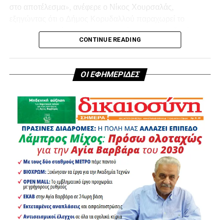
στο αποτέλεσμα», ανέφερε ο Νίκος Χουρσαλάς,
εξηγώντας ότι ο Δήμος Κορυδαλλού παραχωρεί το
απορριμματοφόρο για την αντιμετώπιση των αυξημένων
CONTINUE READING
αναγκών της Σαλαμίνας.
Από την πλευρά του, ο Γιώργος Παναγόπουλος
ΟΙ ΕΦΗΜΕΡΙΔΕΣ
ευχαρίστησε θερμά τον Δήμαρχο Κορυδαλλού για τη
συνδρομή του στα προβλήματα που αντιμετωπίζει το νησί
εξαιτίας του μεγάλου αριθμού επισκεπτών κατά την
καλοκαιρινή περίοδο.
Η παραχώρηση του απορριμματοφόρου αποτελεί μια
έμπρακτη κίνηση αλληλεγγύης μεταξύ δύο όμορων δήμων
του Πειραιά και αναμένεται να προσφέρει μία επιπλέον,
πολύτιμη βοήθεια στις καθημερινές επιχειρήσεις
αποκομιδής και καθαρισμού του νησιού.
Κλείνοντας, ο Δήμαρχος Κορυδαλλού αναφέρθηκε με
θερμά λόγια στη Σαλαμίνα, χαρακτηρίζοντάς την «πάρα