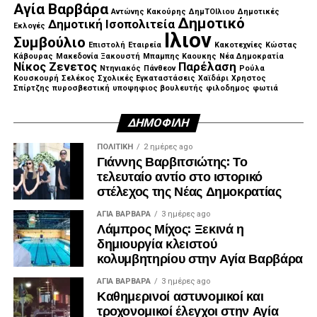
Αγία Βαρβάρα
Αντώνης Κακούρης
ΔημΤΟΙλιου
Δημοτικές
Δημοτικό
Δημοτική Ισοπολιτεία
Εκλογές
Ιλιον
Συμβούλιο
Επιστολή
Εταιρεία
Κακοτεχνίες
Κώστας
Κάβουρας
Μακεδονία Ξακουστή
Μπαμπης Καουκης
Νέα Δημοκρατία
Νίκος Ζενετος
Παρέλαση
Ντηνιακός
Πάνθεον
Ρούλα
Κουσκουρή
Σελέκος
Σχολικές Εγκαταστάσεις
Χαϊδάρι
Χρηστος
Σπίρτζης
πυροσβεστική
υποψηφιος βουλευτής
φιλοδημος
φωτιά
ΔΗΜΟΦΙΛΉ
ΠΟΛΙΤΙΚΉ
2 ημέρες ago
Γιάννης Βαρβιτσιώτης: Το
τελευταίο αντίο στο ιστορικό
στέλεχος της Νέας Δημοκρατίας
ΑΓΙΑ ΒΑΡΒΑΡΑ
3 ημέρες ago
Λάμπρος Μίχος: Ξεκινά η
δημιουργία κλειστού
κολυμβητηρίου στην Αγία Βαρβάρα
ΑΓΙΑ ΒΑΡΒΑΡΑ
3 ημέρες ago
Καθημερινοί αστυνομικοί και
τροχονομικοί έλεγχοι στην Αγία