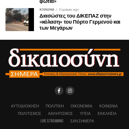
φωτιά»
ΚΟΙΝΩΝΊΑ
3 ημέρες ago
Διασώστες του ΔΙΚΕΠΑΖ στην
«κόλαση» του Πόρτο Γερμενού και
των Μεγάρων
ΑΥΤΟΔΙΟΊΚΗΣΗ
ΠΟΛΙΤΙΚΉ
ΟΙΚΟΝΟΜΊΑ
ΚΟΙΝΩΝΊΑ
ΠΟΛΙΤΙΣΜΌΣ
ΑΘΛΗΤΙΣΜΌΣ
ΥΓΕΊΑ
ΕΚΚΛΗΣΊΑ
LIVE STREAMING
ΣΑΝ ΣΉΜΕΡΑ