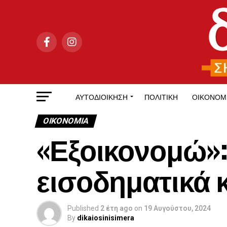
ΑΥΤΟΔΙΟΊΚΗΣΗ
ΠΟΛΙΤΙΚΉ
ΟΙΚΟΝΟΜ
ΟΙΚΟΝΟΜΊΑ
«Εξοικονομώ»:
εισοδηματικά 
Published
2 έτη ago
on
19 Αυγούστου, 2024
By
dikaiosinisimera