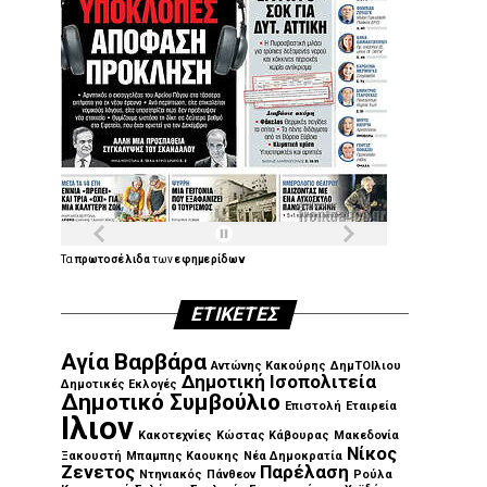
Τα
πρωτοσέλιδα
των
εφημερίδων
ΕΤΙΚΈΤΕΣ
Αγία Βαρβάρα
Αντώνης Κακούρης
ΔημΤΟΙλιου
Δημοτική Ισοπολιτεία
Δημοτικές Εκλογές
Δημοτικό Συμβούλιο
Επιστολή
Εταιρεία
Ιλιον
Κακοτεχνίες
Κώστας Κάβουρας
Μακεδονία
Νίκος
Ξακουστή
Μπαμπης Καουκης
Νέα Δημοκρατία
Ζενετος
Παρέλαση
Ντηνιακός
Πάνθεον
Ρούλα