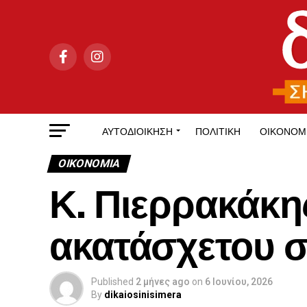
ΑΥΤΟΔΙΟΊΚΗΣΗ
ΠΟΛΙΤΙΚΉ
ΟΙΚΟΝΟΜ
ΟΙΚΟΝΟΜΊΑ
Κ. Πιερρακάκη
ακατάσχετου σ
Published
2 μήνες ago
on
6 Ιουνίου, 2026
By
dikaiosinisimera