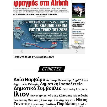
Τα
πρωτοσέλιδα
των
εφημερίδων
ΕΤΙΚΈΤΕΣ
Αγία Βαρβάρα
Αντώνης Κακούρης
ΔημΤΟΙλιου
Δημοτική Ισοπολιτεία
Δημοτικές Εκλογές
Δημοτικό Συμβούλιο
Επιστολή
Εταιρεία
Ιλιον
Κακοτεχνίες
Κώστας Κάβουρας
Μακεδονία
Νίκος
Ξακουστή
Μπαμπης Καουκης
Νέα Δημοκρατία
Ζενετος
Παρέλαση
Ντηνιακός
Πάνθεον
Ρούλα