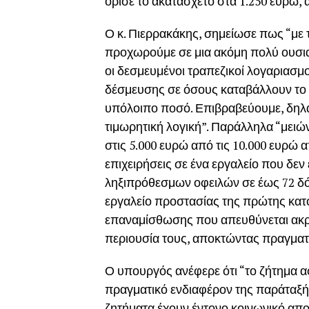
όρισε το ακατάσχετο στα 1.250 ευρώ, 
Ο κ. Πιερρακάκης, σημείωσε πως “με 
προχωρούμε σε μια ακόμη πολύ ουσιασ
οι δεσμευμένοι τραπεζικοί λογαριασμο
δέσμευσης σε όσους καταβάλλουν το 2
υπόλοιπο ποσό. Επιβραβεύουμε, δηλαδ
τιμωρητική λογική”. Παράλληλα “μειώ
στις 5.000 ευρώ από τις 10.000 ευρώ
επιχειρήσεις σε ένα εργαλείο που δεν
ληξιπρόθεσμων οφειλών σε έως 72 δόσ
εργαλείο προστασίας της πρώτης κατ
επαναμίσθωσης που απευθύνεται ακρ
περιουσία τους, αποκτώντας πραγματι
Ο υπουργός ανέφερε ότι “το ζήτημα α
πραγματικό ενδιαφέρον της παράταξής
ζητήματα έχουν έντονο κοινωνικό αποτ