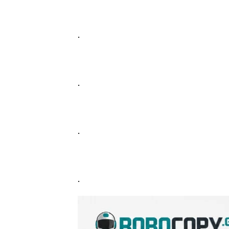
.
.
.
.