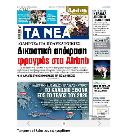
Τα
πρωτοσέλιδα
των
εφημερίδων