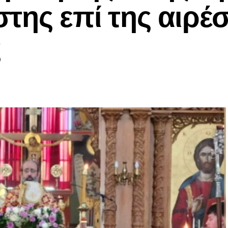
της επί της αιρέ
ς