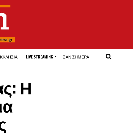
ΚΚΛΗΣΊΑ
LIVE STREAMING
ΣΑΝ ΣΉΜΕΡΑ
ς: Η
ια
ς