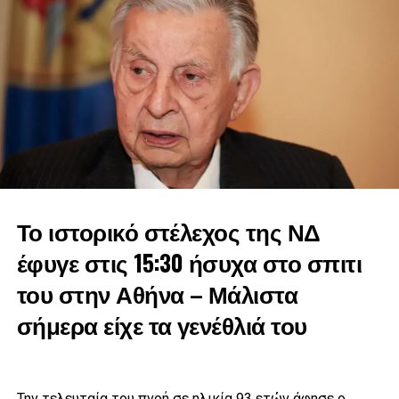
κυρίως όμως μια βαθιά πολιτική ευγένεια που τόσο μας
λείπει αυτές τις εποχές. Για όλα αυτά η Ελλάδα αλλά και η
μεγάλη μας παράταξη, η Νέα Δημοκρατία θα σε
ευχαριστεί.0
Στη μακρά πορεία του ανέλαβε όποια θέση του ζητήθηκε
και ήταν παρών σε όποια μάχη και αν χρειάστηκε να
δώσει. Με ξεχωριστή την αναθεώρηση του Συντάγματος
του 1961», είπε και μοιράστηκε και προσωπικές ιστορίες
με τον πολιτικό που έφυγε από τη ζωή.
Το ιστορικό στέλεχος της ΝΔ
έφυγε στις 15:30 ήσυχα στο σπιτι
του στην Αθήνα – Μάλιστα
σήμερα είχε τα γενέθλιά του
Την τελευταία του πνοή σε ηλικία 93 ετών άφησε ο