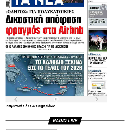
Πηγή: protothema
.
.
.
.
Λίγο μετά τις 11:30 στη Μητρόπολη έφτασε ο πρώην
υπουργός και πρώην πρόεδρος του ΠΑΣΟΚ, Ευάγγελος
Βενιζέλος, ο δήμαρχος Αθηναίων, Χάρης Δούκας αλλά και
ο πρώην πρόεδρος της Δημοκρατίας Προκόπης
Παυλόπουλος.
Τα
πρωτοσέλιδα
των
εφημερίδων
RADIO LIVE