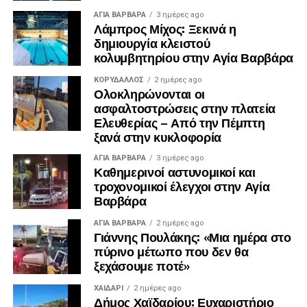
ΑΓΙΑ ΒΑΡΒΑΡΑ
3 ημέρες ago
Λάμπρος Μίχος: Ξεκινά η
δημιουργία κλειστού
κολυμβητηρίου στην Αγία Βαρβάρα
ΚΟΡΥΔΑΛΛΟΣ
2 ημέρες ago
Ολοκληρώνονται οι
ασφαλτοστρώσεις στην πλατεία
Ελευθερίας – Από την Πέμπτη
Λίγα λεπτά αργότερα, έφτασε και ο πρώην
ξανά στην κυκλοφορία
πρωθυπουργός, Αντώνης Σαμαράς, ο οποίος αφού
ΑΓΙΑ ΒΑΡΒΑΡΑ
3 ημέρες ago
συλλυπήθηκε την οικογένεια, αποχώρησε.
Καθημερινοί αστυνομικοί και
τροχονομικοί έλεγχοι στην Αγία
Βαρβάρα
ΑΓΙΑ ΒΑΡΒΑΡΑ
2 ημέρες ago
Γιάννης Πουλάκης: «Μια ημέρα στο
πύρινο μέτωπο που δεν θα
ξεχάσουμε ποτέ»
ΧΑΪΔΑΡΙ
2 ημέρες ago
Δήμος Χαϊδαρίου: Ευχαριστήριο