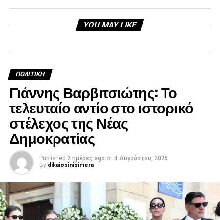
YOU MAY LIKE
ΠΟΛΙΤΙΚΉ
Γιάννης Βαρβιτσιώτης: Το
τελευταίο αντίο στο ιστορικό
στέλεχος της Νέας
Δημοκρατίας
Published
2 ημέρες ago
on
4 Αυγούστου, 2026
By
dikaiosinisimera