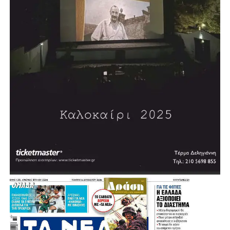
Κοινοβούλιο 2004-2009» (2009). Έχει γράψει πολλά
άρθρα πολιτικού και κοινωνικού περιεχομένου.
Επισκέφθηκε, επίσημα προσκεκλημένος, την Αγγλία, τη
Δυτική Γερμανία και τις ΗΠΑ.
Τιμήθηκε από τον τότε Πρόεδρο της Δημοκρατίας Κάρολο
Παπούλια με τον Μεγαλόσταυρο του Τάγματος του
Φοίνικος, λόγω της μακράς πολιτικής του δράσης, καθώς
και με άλλα ανώτερα παράσημα διαφόρων κρατών.