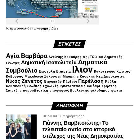
Τα
πρωτοσέλιδα
των
εφημερίδων
ΕΤΙΚΈΤΕΣ
Αγία Βαρβάρα
Αντώνης Κακούρης
ΔημΤΟΙλιου
Δημοτικές
Δημοτικό
Δημοτική Ισοπολιτεία
Εκλογές
Ιλιον
Συμβούλιο
Επιστολή
Εταιρεία
Κακοτεχνίες
Κώστας
Κάβουρας
Μακεδονία Ξακουστή
Μπαμπης Καουκης
Νέα Δημοκρατία
Νίκος Ζενετος
Παρέλαση
Ντηνιακός
Πάνθεον
Ρούλα
Κουσκουρή
Σελέκος
Σχολικές Εγκαταστάσεις
Χαϊδάρι
Χρηστος
Σπίρτζης
πυροσβεστική
υποψηφιος βουλευτής
φιλοδημος
φωτιά
ΔΗΜΟΦΙΛΉ
ΠΟΛΙΤΙΚΉ
2 ημέρες ago
Γιάννης Βαρβιτσιώτης: Το
τελευταίο αντίο στο ιστορικό
στέλεχος της Νέας Δημοκρατίας