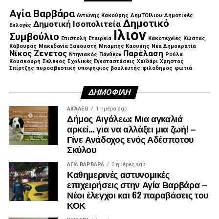
Αγία Βαρβάρα
Αντώνης Κακούρης
ΔημΤΟΙλιου
Δημοτικές
Δημοτικό
Δημοτική Ισοπολιτεία
Εκλογές
Ιλιον
Συμβούλιο
Επιστολή
Εταιρεία
Κακοτεχνίες
Κώστας
Κάβουρας
Μακεδονία Ξακουστή
Μπαμπης Καουκης
Νέα Δημοκρατία
Νίκος Ζενετος
Παρέλαση
Ντηνιακός
Πάνθεον
Ρούλα
Κουσκουρή
Σελέκος
Σχολικές Εγκαταστάσεις
Χαϊδάρι
Χρηστος
Σπίρτζης
πυροσβεστική
υποψηφιος βουλευτής
φιλοδημος
φωτιά
ΔΗΜΟΦΙΛΉ
ΑΙΓΑΛΕΩ
1 ημέρα ago
Δήμος Αιγάλεω: Μια αγκαλιά
αρκεί… για να αλλάξει μια ζωή! –
Γίνε Ανάδοχος ενός Αδέσποτου
Σκύλου
ΑΓΙΑ ΒΑΡΒΑΡΑ
2 ημέρες ago
Καθημερινές αστυνομικές
επιχειρήσεις στην Αγία Βαρβάρα –
Νέοι έλεγχοι και 62 παραβάσεις του
ΚΟΚ