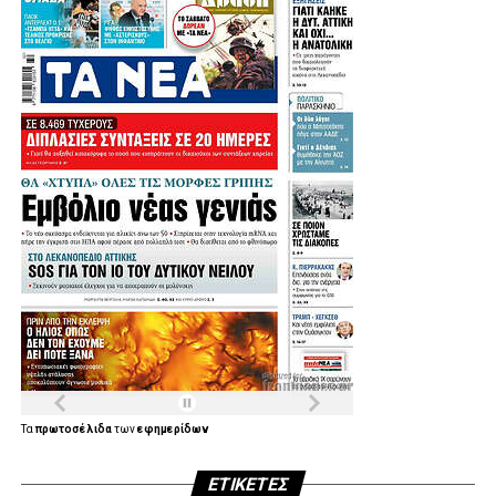
Τα
πρωτοσέλιδα
των
εφημερίδων
ΕΤΙΚΈΤΕΣ