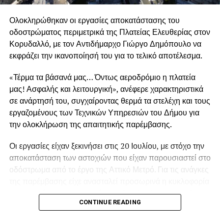
Ολοκληρώθηκαν οι εργασίες αποκατάστασης του
οδοστρώματος περιμετρικά της Πλατείας Ελευθερίας στον
Κορυδαλλό, με τον Αντιδήμαρχο Γιώργο Δημόπουλο να
εκφράζει την ικανοποίησή του για το τελικό αποτέλεσμα.
«Τέρμα τα βάσανά μας… Όντως αεροδρόμιο η πλατεία
μας! Ασφαλής και λειτουργική», ανέφερε χαρακτηριστικά
σε ανάρτησή του, συγχαίροντας θερμά τα στελέχη και τους
εργαζομένους των Τεχνικών Υπηρεσιών του Δήμου για
την ολοκλήρωση της απαιτητικής παρέμβασης.
Οι εργασίες είχαν ξεκινήσει στις 20 Ιουλίου, με στόχο την
.
αποκατάσταση των αστοχιών που είχαν παρουσιαστεί στο
οδόστρωμα από το έργο της Αττικό Μετρό. Για τις ανάγκες
της παρέμβασης είχε ανασταλεί προσωρινά η κυκλοφορία
των οχημάτων περιμετρικά της πλατείας έως και τις 5
.
CONTINUE READING
Αυγούστου.