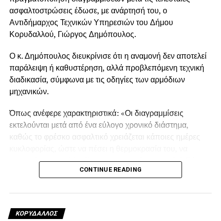
ασφαλτοστρώσεις έδωσε, με ανάρτησή του, ο
Αντιδήμαρχος Τεχνικών Υπηρεσιών του Δήμου
Κορυδαλλού, Γιώργος Δημόπουλος.
Ο κ. Δημόπουλος διευκρίνισε ότι η αναμονή δεν αποτελεί
παράλειψη ή καθυστέρηση, αλλά προβλεπόμενη τεχνική
διαδικασία, σύμφωνα με τις οδηγίες των αρμόδιων
μηχανικών.
Όπως ανέφερε χαρακτηριστικά: «Οι διαγραμμίσεις
εκτελούνται μετά από ένα εύλογο χρονικό διάστημα,
καθώς το φρέσκο ασφαλτικό χρειάζεται κάποιες ημέρες
κυκλοφορίας, ώστε να πέσει η θερμοκρασία του, να
σταματήσει να εκλύει έλαια και να σταθεροποιηθεί. Εάν η
CONTINUE READING
διαγράμμιση γίνει αμέσως μετά την ασφαλτόστρωση, η
βαφή δεν προσκολλάται σωστά, ρηγματώνεται και
ξεφτίζει.
ΚΟΡΥΔΑΛΛΟΣ
Συνήθως απαιτείται χρονικό διάστημα περίπου τεσσάρων