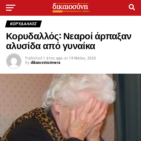
ΚΟΡΥΔΑΛΛΟΣ
Κορυδαλλός: Νεαροί άρπαξαν
αλυσίδα από γυναίκα
Published
1 έτος ago
on
19 Μαΐου, 2025
By
dikaiosinisimera