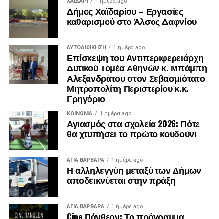
ΧΑΪΔΑΡΙ
1 ημέρα ago
Δήμος Χαϊδαρίου – Εργασίες
καθαρισμού στο Άλσος Δαφνίου
ΑΥΤΟΔΙΟΊΚΗΣΗ
1 ημέρα ago
Επίσκεψη του Αντιπεριφερειάρχη
Δυτικού Τομέα Αθηνών κ. Μπάμπη
Αλεξανδράτου στον Σεβασμιότατο
Μητροπολίτη Περιστερίου κ.κ.
Γρηγόριο
ΚΟΙΝΩΝΊΑ
1 ημέρα ago
Αγιασμός στα σχολεία 2026: Πότε
θα χτυπήσει το πρώτο κουδούνι
ΑΓΙΑ ΒΑΡΒΑΡΑ
1 ημέρα ago
Η αλληλεγγύη μεταξύ των Δήμων
αποδεικνύεται στην πράξη
ΑΓΙΑ ΒΑΡΒΑΡΑ
1 ημέρα ago
Cine Πάνθεον: Το πρόγραμμα