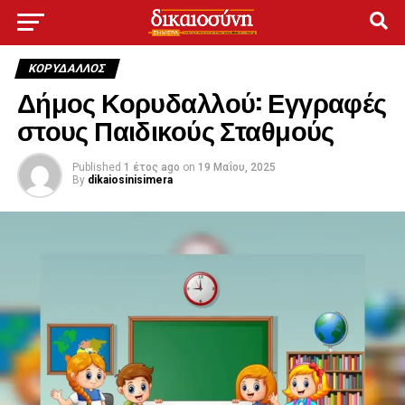
ΚΟΡΥΔΑΛΛΟΣ
Δήμος Κορυδαλλού: Εγγραφές
στους Παιδικούς Σταθμούς
Published
1 έτος ago
on
19 Μαΐου, 2025
By
dikaiosinisimera