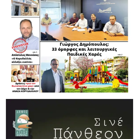
.
.
.