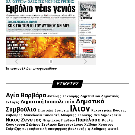
Τα
πρωτοσέλιδα
των
εφημερίδων
ΕΤΙΚΈΤΕΣ
Αγία Βαρβάρα
Αντώνης Κακούρης
ΔημΤΟΙλιου
Δημοτικές
Δημοτικό
Δημοτική Ισοπολιτεία
Εκλογές
Ιλιον
Συμβούλιο
Επιστολή
Εταιρεία
Κακοτεχνίες
Κώστας
Κάβουρας
Μακεδονία Ξακουστή
Μπαμπης Καουκης
Νέα Δημοκρατία
Νίκος Ζενετος
Παρέλαση
Ντηνιακός
Πάνθεον
Ρούλα
Κουσκουρή
Σελέκος
Σχολικές Εγκαταστάσεις
Χαϊδάρι
Χρηστος
Σπίρτζης
πυροσβεστική
υποψηφιος βουλευτής
φιλοδημος
φωτιά