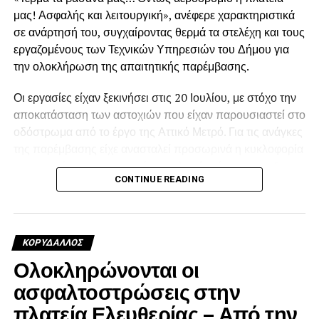
μας! Ασφαλής και λειτουργική», ανέφερε χαρακτηριστικά
σε ανάρτησή του, συγχαίροντας θερμά τα στελέχη και τους
εργαζομένους των Τεχνικών Υπηρεσιών του Δήμου για
την ολοκλήρωση της απαιτητικής παρέμβασης.
Οι εργασίες είχαν ξεκινήσει στις 20 Ιουλίου, με στόχο την
.
αποκατάσταση των αστοχιών που είχαν παρουσιαστεί στο
οδόστρωμα από το έργο της Αττικό Μετρό. Για τις ανάγκες
της παρέμβασης είχε ανασταλεί προσωρινά η κυκλοφορία
των οχημάτων περιμετρικά της πλατείας έως και τις 5
.
CONTINUE READING
Αυγούστου.
Η αποκατάσταση κρίθηκε αναγκαία, καθώς οι εκτεταμένες
φθορές είχαν δημιουργήσει προβλήματα στην ασφαλή και
.
ΚΟΡΥΔΑΛΛΟΣ
ομαλή διέλευση των οχημάτων. Καθ’ όλη τη διάρκεια των
Ολοκληρώνονται οι
εργασιών, οι υπηρεσίες του Δήμου βρίσκονταν στο
σημείο, με στόχο να περιοριστεί όσο το δυνατόν
ασφαλτοστρώσεις στην
περισσότερο η ταλαιπωρία κατοίκων, οδηγών και
.
πλατεία Ελευθερίας – Από την
επαγγελματιών.