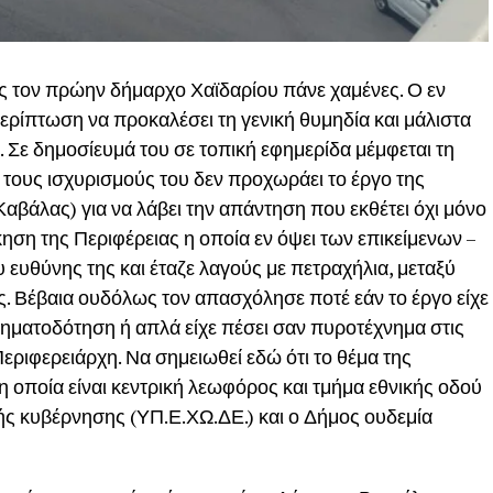
ρος τον πρώην δήμαρχο Χαϊδαρίου πάνε χαμένες. Ο εν
ερίπτωση να προκαλέσει τη γενική θυμηδία και μάλιστα
. Σε δημοσίευμά του σε τοπική εφημερίδα μέμφεται τη
 τους ισχυρισμούς του δεν προχωράει το έργο της
βάλας) για να λάβει την απάντηση που εκθέτει όχι μόνο
ηση της Περιφέρειας η οποία εν όψει των επικείμενων –
 ευθύνης της και έταζε λαγούς με πετραχήλια, μεταξύ
ς. Βέβαια ουδόλως τον απασχόλησε ποτέ εάν το έργο είχε
χρηματοδότηση ή απλά είχε πέσει σαν πυροτέχνημα στις
εριφερειάρχη. Να σημειωθεί εδώ ότι το θέμα της
 οποία είναι κεντρική λεωφόρος και τμήμα εθνικής οδού
κής κυβέρνησης (ΥΠ.Ε.ΧΩ.ΔΕ.) και ο Δήμος ουδεμία