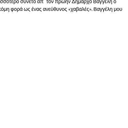
ερισσότερο συνετό απ΄ τον πρώην Δήμαρχο Βαγγέλη ο
 ακόμη φορά ως ένας ανεύθυνος «χαβαλές». Βαγγέλη μου