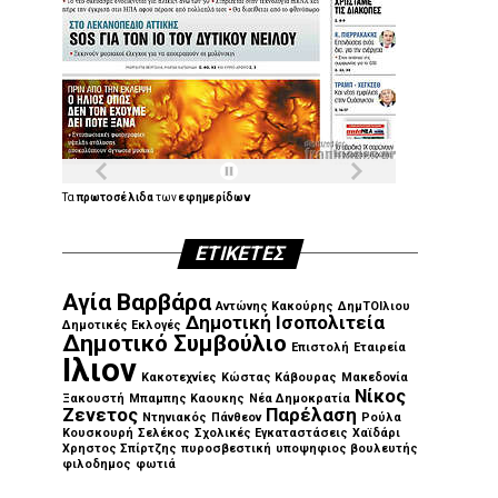
Τα
πρωτοσέλιδα
των
εφημερίδων
ΕΤΙΚΈΤΕΣ
Αγία Βαρβάρα
Αντώνης Κακούρης
ΔημΤΟΙλιου
Δημοτική Ισοπολιτεία
Δημοτικές Εκλογές
Δημοτικό Συμβούλιο
Επιστολή
Εταιρεία
Ιλιον
Κακοτεχνίες
Κώστας Κάβουρας
Μακεδονία
Νίκος
Ξακουστή
Μπαμπης Καουκης
Νέα Δημοκρατία
Ζενετος
Παρέλαση
Ντηνιακός
Πάνθεον
Ρούλα
Κουσκουρή
Σελέκος
Σχολικές Εγκαταστάσεις
Χαϊδάρι
Χρηστος Σπίρτζης
πυροσβεστική
υποψηφιος βουλευτής
φιλοδημος
φωτιά