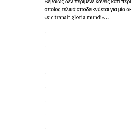
Βεβαίως δεν περίμενε κανείς κάτι π
οποίος τελικά αποδεικνύεται για μία
«sic transit gloria mundi»…
.
.
.
.
.
.
.
.