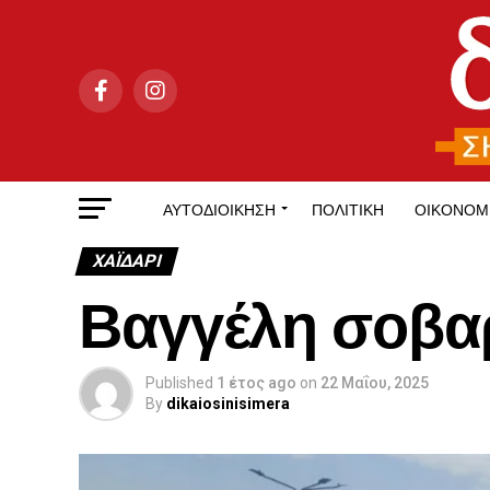
ΑΥΤΟΔΙΟΊΚΗΣΗ
ΠΟΛΙΤΙΚΉ
ΟΙΚΟΝΟΜ
ΧΑΪΔΑΡΙ
Βαγγέλη σοβα
Published
1 έτος ago
on
22 Μαΐου, 2025
By
dikaiosinisimera