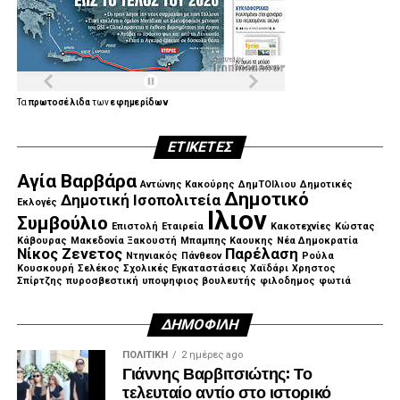
Τα
πρωτοσέλιδα
των
εφημερίδων
ΕΤΙΚΈΤΕΣ
Αγία Βαρβάρα
Αντώνης Κακούρης
ΔημΤΟΙλιου
Δημοτικές
Δημοτικό
Δημοτική Ισοπολιτεία
Εκλογές
Ιλιον
Συμβούλιο
Επιστολή
Εταιρεία
Κακοτεχνίες
Κώστας
Κάβουρας
Μακεδονία Ξακουστή
Μπαμπης Καουκης
Νέα Δημοκρατία
Νίκος Ζενετος
Παρέλαση
Ντηνιακός
Πάνθεον
Ρούλα
Κουσκουρή
Σελέκος
Σχολικές Εγκαταστάσεις
Χαϊδάρι
Χρηστος
Σπίρτζης
πυροσβεστική
υποψηφιος βουλευτής
φιλοδημος
φωτιά
ΔΗΜΟΦΙΛΉ
ΠΟΛΙΤΙΚΉ
2 ημέρες ago
Γιάννης Βαρβιτσιώτης: Το
τελευταίο αντίο στο ιστορικό