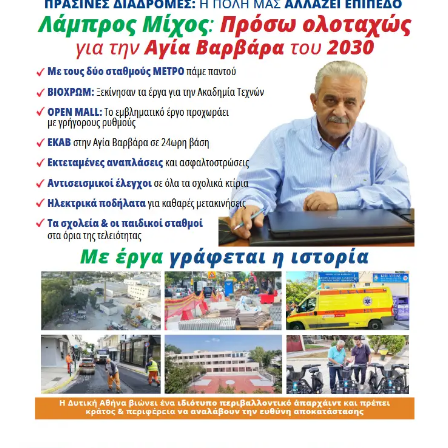
Αδέσποτες γάτες και σκύλοι, στην προσπάθειά τους να
σωθούν από τις φλόγες και τους πυκνούς καπνούς, είχαν
καταφύγει στα βράχια της παραλίας. Οι διασώστες του
ΔΙΚΕΠΑΖ χρειάστηκε να πραγματοποιήσουν ιδιαίτερα
δύσκολους και επικίνδυνους χειρισμούς, προκειμένου να
προσεγγίσουν τα τρομαγμένα ζώα.
Ιδιαίτερα σημαντική ήταν η επέμβασή τους για τη διάσωση
ενός τραυματισμένου σκύλου, ο οποίος εντοπίστηκε με