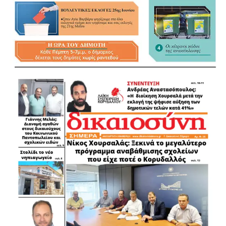
Πολύτιμη υπήρξε κατά τη διάρκεια της επιχείρησης και η
συνδρομή του αντιδημάρχου Μάνδρας – Ειδυλλίας,
Δημήτρη Παγώνη, ο οποίος ενημέρωνε τους διασώστες
για ζώα που βρίσκονταν σε κίνδυνο ή είχαν άμεση ανάγκη
βοήθειας.
Οι εικόνες που αντίκρισαν τα πληρώματα των
ασθενοφόρων ήταν συγκλονιστικές. Εκτός από την
ολοκληρωτική καταστροφή του πανέμορφου
πευκοδάσους, ανυπολόγιστες είναι οι συνέπειες της
πυρκαγιάς και για την άγρια ζωή της περιοχής.
Δυστυχώς, οι διασώστες δεν κατάφεραν να προσφέρουν