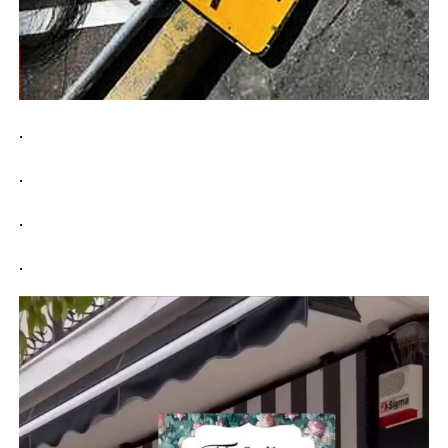
.
.
.
.