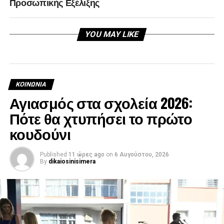
Προσωπικής Εξέλιξης
YOU MAY LIKE
ΚΟΙΝΩΝΊΑ
Αγιασμός στα σχολεία 2026:
Πότε θα χτυπήσει το πρώτο
κουδούνι
Published
11 ώρες ago
on
6 Αυγούστου, 2026
By
dikaiosinisimera