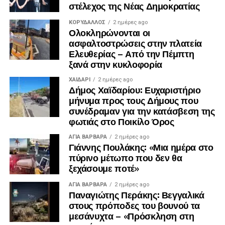
στέλεχος της Νέας Δημοκρατίας
ΚΟΡΥΔΑΛΛΟΣ
2 ημέρες ago
Ολοκληρώνονται οι
ασφαλτοστρώσεις στην πλατεία
Ελευθερίας – Από την Πέμπτη
ξανά στην κυκλοφορία
ΧΑΪΔΑΡΙ
2 ημέρες ago
Δήμος Χαϊδαρίου: Ευχαριστήριο
μήνυμα προς τους Δήμους που
συνέδραμαν για την κατάσβεση της
φωτιάς στο Ποικίλο Όρος
ΑΓΙΑ ΒΑΡΒΑΡΑ
2 ημέρες ago
Γιάννης Πουλάκης: «Μια ημέρα στο
πύρινο μέτωπο που δεν θα
ξεχάσουμε ποτέ»
ΑΓΙΑ ΒΑΡΒΑΡΑ
2 ημέρες ago
Παναγιώτης Περάκης: Βεγγαλικά
στους πρόποδες του βουνού τα
μεσάνυχτα – «Πρόσκληση στη