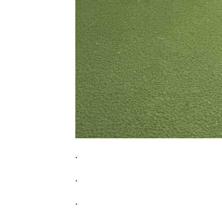
.
.
.