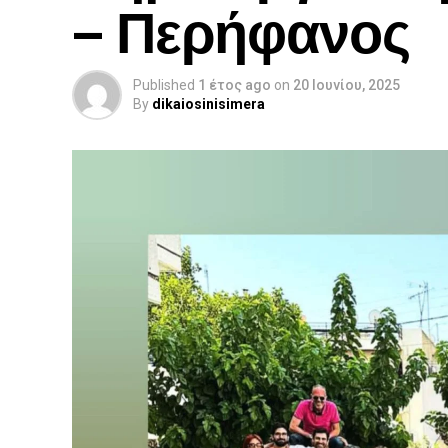
– Περήφανος
Published
1 έτος ago
on
20 Ιουνίου, 2025
By
dikaiosinisimera