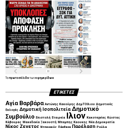
Τα
πρωτοσέλιδα
των
εφημερίδων
ΕΤΙΚΈΤΕΣ
Αγία Βαρβάρα
Αντώνης Κακούρης
ΔημΤΟΙλιου
Δημοτικές
Δημοτικό
Δημοτική Ισοπολιτεία
Εκλογές
Ιλιον
Συμβούλιο
Επιστολή
Εταιρεία
Κακοτεχνίες
Κώστας
Κάβουρας
Μακεδονία Ξακουστή
Μπαμπης Καουκης
Νέα Δημοκρατία
Νίκος Ζενετος
Παρέλαση
Ντηνιακός
Πάνθεον
Ρούλα