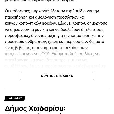
της Πυροσβεστικής και των Υπηρεσιών Πολιτικής
Οι πρόσφατες πυρκαγιές έδωσαν ευρύ πεδίο για την
Προστασίας και ολοκληρωμένα έργα πρόληψης, ώστε
παρατήρηση και αξιολόγηση προσώπων και
να σταματήσουμε να είμαστε κάθε καλοκαίρι αντιμέτωποι
κοινωνικοπολιτικών φορέων. Είδαμε, λοιπόν, δημάρχους
με τους ίδιους κινδύνους και τις καταστροφές.
να σηκώνουν τα μανίκια και να δουλεύουν δίπλα στους
πυροσβέστες, δίνοντας μάχη για την κατάσβεση και την
προστασία ανθρώπων, ζώων και περιουσιών. Και αυτό
είναι, βεβαίως, αυτονόητο και στο πλαίσιο των
υποχρεώσεων ενός ΟΤΑ. Εϊδαμε απλούς πολίτες, να
σπεύδουν και να αγωνίζονται προκειμένου να
συμβάλλουν, όπως μπορούσαν, στην κατάσβεση ακόμη
και αν δεν είχαν οι ίδιοι κάποιο κίνδυνο για την περιουσία
CONTINUE READING
τους απλώς, γιατί συντρέχουν εθελοντικά τον
συνάνθρωπο.
Είδαμε, όμως, και κάποιους άλλους, οι οποίοι
ΧΑΪΔΑΡΙ
προσέτρεξαν να καπηλευθούν την προσφορά των
Δήμος Χαϊδαρίου:
εθελοντών και προσπάθησαν να πείσουν ότι δίχως
εκείνους δεν θα γινόταν τίποτε. Ότι δεν υπήρχαν οι