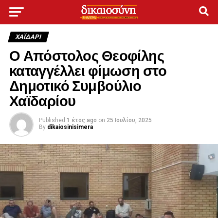
ΧΑΪΔΑΡΙ
Ο Απόστολος Θεοφίλης
καταγγέλλει φίμωση στο
Δημοτικό Συμβούλιο
Χαϊδαρίου
Published
1 έτος ago
on
25 Ιουλίου, 2025
By
dikaiosinisimera