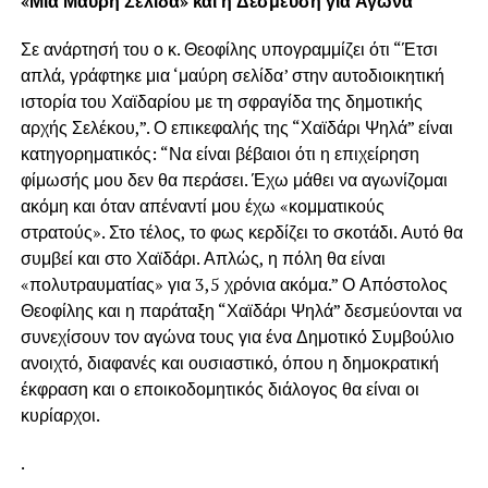
«Μια Μαύρη Σελίδα» και η Δέσμευση για Αγώνα
Σε ανάρτησή του ο κ. Θεοφίλης υπογραμμίζει ότι “Έτσι
απλά, γράφτηκε μια ‘μαύρη σελίδα’ στην αυτοδιοικητική
ιστορία του Χαϊδαρίου με τη σφραγίδα της δημοτικής
αρχής Σελέκου,”. Ο επικεφαλής της “Χαϊδάρι Ψηλά” είναι
κατηγορηματικός: “Να είναι βέβαιοι ότι η επιχείρηση
φίμωσής μου δεν θα περάσει. Έχω μάθει να αγωνίζομαι
ακόμη και όταν απέναντί μου έχω «κομματικούς
στρατούς». Στο τέλος, το φως κερδίζει το σκοτάδι. Αυτό θα
συμβεί και στο Χαϊδάρι. Απλώς, η πόλη θα είναι
«πολυτραυματίας» για 3,5 χρόνια ακόμα.” Ο Απόστολος
Θεοφίλης και η παράταξη “Χαϊδάρι Ψηλά” δεσμεύονται να
συνεχίσουν τον αγώνα τους για ένα Δημοτικό Συμβούλιο
ανοιχτό, διαφανές και ουσιαστικό, όπου η δημοκρατική
έκφραση και ο εποικοδομητικός διάλογος θα είναι οι
κυρίαρχοι.
.