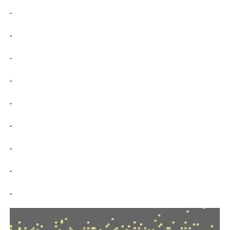
.
.
.
.
.
.
.
.
.