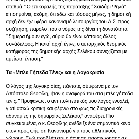
σταθμά!” Ο επικεφαλής της παράταξης “Χαϊδάρι Ψηλά”
επισημαίνει, ακόμη, ότι εδώ και τόσους μήνες, η δημοτική
αρχή δεν έχει φέρει κανονισμό λειτουργίας του Δ.Σ. προς
συζήτηση, παρόλο που ο νόμος της δίνει τη δυνατότητα.
“Σήμερα ήμουν εγώ, αύριο θα είναι κάποιος άλλος
συνάδελφος. Η κακή αρχή έγινε, ο αυταρχικός θεσμικός
κατήφορος της δημοτικής αρχής Σελέκου συνεχίζεται με
αμείωτη ένταση.”
Τα «Μπλε Γήπεδα Τένις» και η Λογοκρισία
Ο λόγος της λογοκρισίας, πάντοτε, σύμφωνα με τον
Απόστολο Θεοφίλη, ήταν η αναφορά του στα μπλε γήπεδα
τένις. “Προφανώς, ο αντιπολιτευτικός μου λόγος ενοχλεί,
γιατί ασκώ κριτική και φέρνω στο φως τις διαχρονικές
αδυναμίες της δημαρχίας Σελέκου,” αναφέρει. Πιο
συγκεκριμένα, ο κ. Θεοφίλης ανέδειξε ένα σημαντικό κενό
στον προς ψήφιση Κανονισμό για τους αθλητικούς
χώρους. Ενώ προβλέπεται η άρνηση παραχώρησης σε