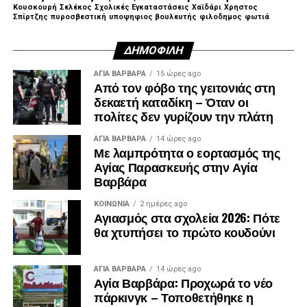
Κουσκουρή
Σελέκος
Σχολικές Εγκαταστάσεις
Χαϊδάρι
Χρηστος
Σπίρτζης
πυροσβεστική
υποψηφιος βουλευτής
φιλοδημος
φωτιά
ΔΗΜΟΦΙΛΉ
ΑΓΙΑ ΒΑΡΒΑΡΑ
15 ώρες ago
Από τον φόβο της γειτονιάς στη
δεκαετή καταδίκη – Όταν οι
πολίτες δεν γυρίζουν την πλάτη
ΑΓΙΑ ΒΑΡΒΑΡΑ
14 ώρες ago
Με λαμπρότητα ο εορτασμός της
Αγίας Παρασκευής στην Αγία
Βαρβάρα
ΚΟΙΝΩΝΊΑ
2 ημέρες ago
Αγιασμός στα σχολεία 2026: Πότε
θα χτυπήσει το πρώτο κουδούνι
ΑΓΙΑ ΒΑΡΒΑΡΑ
14 ώρες ago
Αγία Βαρβάρα: Προχωρά το νέο
πάρκινγκ – Τοποθετήθηκε η