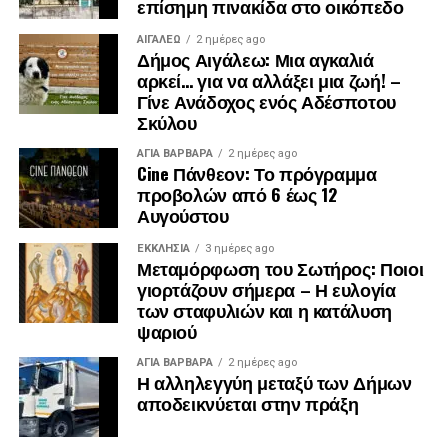
επίσημη πινακίδα στο οικόπεδο
ΑΙΓΑΛΕΩ
2 ημέρες ago
Δήμος Αιγάλεω: Μια αγκαλιά
αρκεί… για να αλλάξει μια ζωή! –
Γίνε Ανάδοχος ενός Αδέσποτου
Σκύλου
ΑΓΙΑ ΒΑΡΒΑΡΑ
2 ημέρες ago
Cine Πάνθεον: Το πρόγραμμα
προβολών από 6 έως 12
Αυγούστου
ΕΚΚΛΗΣΊΑ
3 ημέρες ago
Μεταμόρφωση του Σωτήρος: Ποιοι
γιορτάζουν σήμερα – Η ευλογία
των σταφυλιών και η κατάλυση
ψαριού
ΑΓΙΑ ΒΑΡΒΑΡΑ
2 ημέρες ago
Η αλληλεγγύη μεταξύ των Δήμων
αποδεικνύεται στην πράξη