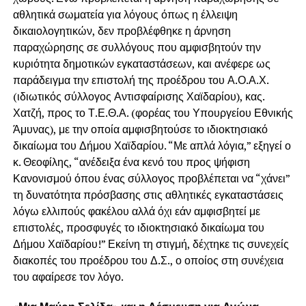
αθλητικά σωματεία για λόγους όπως η έλλειψη
δικαιολογητικών, δεν προβλέφθηκε η άρνηση
παραχώρησης σε συλλόγους που αμφισβητούν την
κυριότητα δημοτικών εγκαταστάσεων, και ανέφερε ως
παράδειγμα την επιστολή της προέδρου του Α.Ο.Α.Χ.
(ιδιωτικός σύλλογος Αντισφαίρισης Χαϊδαρίου), κας.
Χατζή, προς το Τ.Ε.Θ.Α. (φορέας του Υπουργείου Εθνικής
Άμυνας), με την οποία αμφισβητούσε το ιδιοκτησιακό
δικαίωμα του Δήμου Χαϊδαρίου. “Με απλά λόγια,” εξηγεί ο
κ. Θεοφίλης, “ανέδειξα ένα κενό του προς ψήφιση
Κανονισμού όπου ένας σύλλογος προβλέπεται να “χάνει”
τη δυνατότητα πρόσβασης στις αθλητικές εγκαταστάσεις
λόγω ελλιπούς φακέλου αλλά όχι εάν αμφισβητεί με
επιστολές, προσφυγές το ιδιοκτησιακό δικαίωμα του
Δήμου Χαϊδαρίου!” Εκείνη τη στιγμή, δέχτηκε τις συνεχείς
διακοπές του προέδρου του Δ.Σ., ο οποίος στη συνέχεια
του αφαίρεσε τον λόγο.