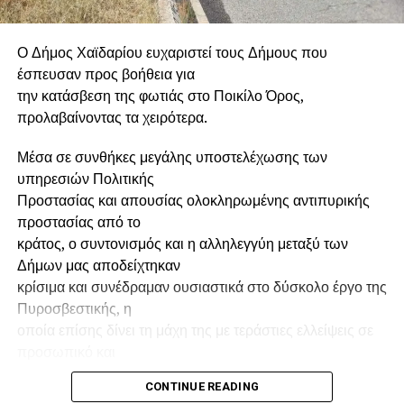
στις οποίες αναφέρεται γενικότερα στις πυρκαγιές και
παραθέτει τις γνωστές αποστροφές τις οποίες κάθε
αντιπολίτευση γενικόλογα διατυπώνει.
Ο Δήμος Χαϊδαρίου ευχαριστεί τους Δήμους που
έσπευσαν προς βοήθεια για
Φυσικά, δεν θέλουμε σε καμία περίπτωση να
την κατάσβεση της φωτιάς στο Ποικίλο Όρος,
υποτιμήσουμε την προσφορά των ανθρώπων που, κάτω
προλαβαίνοντας τα χειρότερα.
από τη σφραγίδα του ΚΚΕ, συνέβαλαν στην επιχείρηση
κατάσβεσης. Σημαντική η προσφορά και παράδειγμα
Μέσα σε συνθήκες μεγάλης υποστελέχωσης των
προς μίμηση η εθελοντική συμμετοχή τους σε παρόμοιες
υπηρεσιών Πολιτικής
δράσεις. Κρίμα μόνο που αυτή η αυθόρμητη προσφορά
Προστασίας και απουσίας ολοκληρωμένης αντιπυρικής
γίνεται από κάποιους εργαλείο καπηλείας και προβολής.
προστασίας από το
κράτος, ο συντονισμός και η αλληλεγγύη μεταξύ των
ΥΓ1:
Παιδιά, όλοι οι εθελοντές κάποιο κόμμα
Δήμων μας αποδείχτηκαν
υποστηρίζουν. Δεν βγήκε όμως κανένα άλλο να
κρίσιμα και συνέδραμαν ουσιαστικά στο δύσκολο έργο της
μοστραριστεί καπηλευόμενο τη διάθεση προσφοράς των
Πυροσβεστικής, η
ανθρώπων. Κάποια πράγματα ή τα κάνεις επειδή τα
οποία επίσης δίνει τη μάχη της με τεράστιες ελλείψεις σε
πιστεύεις και δεν τα διαφημίζεις, ή τα εκμεταλλεύεσαι ως
προσωπικό και
προπαγάνδα.
μέσα.
CONTINUE READING
ΥΓ2
: Ο τίτλος επισημαίνει το γεγονός ότι ο εθελοντής είναι