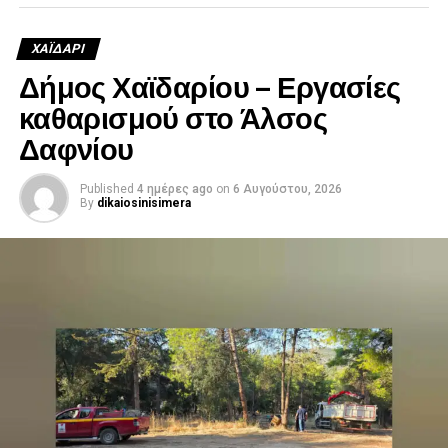
ΧΑΪΔΑΡΙ
Δήμος Χαϊδαρίου – Εργασίες
καθαρισμού στο Άλσος
Δαφνίου
Published
4 ημέρες ago
on
6 Αυγούστου, 2026
By
dikaiosinisimera