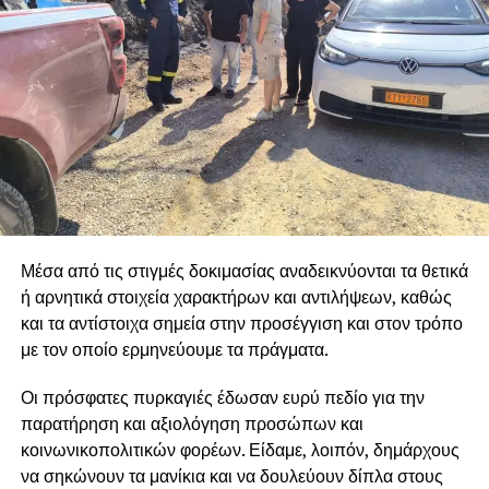
κλαδεμάτων και ξερών δέντρων, επειδή αυτό που προέχει
είναι η ασφάλεια των κατοίκων και η προστασία του
πρασίνου.
Η Δημοτική Αρχή θα συνεχίσει με κάθε τρόπο να
αποκαλύπτει στον λαό τις πολιτικές των κυβερνήσεων και
της Ε.Ε, οι οποίες αντί να σχεδιάσουν ολοκληρωμένο
σχέδιο αντιπυρικής προστασίας, αφήνουν χωρίς
προσωπικό, χωρίς μέσα και χωρίς χρηματοδότηση
κρίσιμες υπηρεσίες που επωμίζονται το έργο της
Μέσα από τις στιγμές δοκιμασίας αναδεικνύονται τα θετικά
αντιπυρικής προστασίας, δημιουργώντας άπλετο χώρο
ή αρνητικά στοιχεία χαρακτήρων και αντιλήψεων, καθώς
ώστε να κάνουν «πάρτι» εργολάβοι και εταιρείες.
και τα αντίστοιχα σημεία στην προσέγγιση και στον τρόπο
Διεκδικούμε άμεση στελέχωση όλων των Δασαρχείων,
με τον οποίο ερμηνεύουμε τα πράγματα.
της Πυροσβεστικής και των Υπηρεσιών Πολιτικής
Οι πρόσφατες πυρκαγιές έδωσαν ευρύ πεδίο για την
Προστασίας και ολοκληρωμένα έργα πρόληψης, ώστε
παρατήρηση και αξιολόγηση προσώπων και
να σταματήσουμε να είμαστε κάθε καλοκαίρι αντιμέτωποι
κοινωνικοπολιτικών φορέων. Είδαμε, λοιπόν, δημάρχους
με τους ίδιους κινδύνους και τις καταστροφές.
να σηκώνουν τα μανίκια και να δουλεύουν δίπλα στους