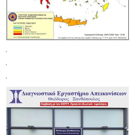
.
.
.