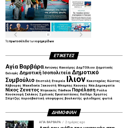
Τα
πρωτοσέλιδα
των
εφημερίδων
ΕΤΙΚΈΤΕΣ
Αγία Βαρβάρα
Αντώνης Κακούρης
ΔημΤΟΙλιου
Δημοτικές
Δημοτικό
Δημοτική Ισοπολιτεία
Εκλογές
Ιλιον
Συμβούλιο
Επιστολή
Εταιρεία
Κακοτεχνίες
Κώστας
Κάβουρας
Μακεδονία Ξακουστή
Μπαμπης Καουκης
Νέα Δημοκρατία
Νίκος Ζενετος
Παρέλαση
Ντηνιακός
Πάνθεον
Ρούλα
Κουσκουρή
Σελέκος
Σχολικές Εγκαταστάσεις
Χαϊδάρι
Χρηστος
Σπίρτζης
πυροσβεστική
υποψηφιος βουλευτής
φιλοδημος
φωτιά
ΔΗΜΟΦΙΛΉ
ΑΓΙΑ ΒΑΡΒΑΡΑ
2 ημέρες ago
Από τον φόβο της γειτονιάς στη