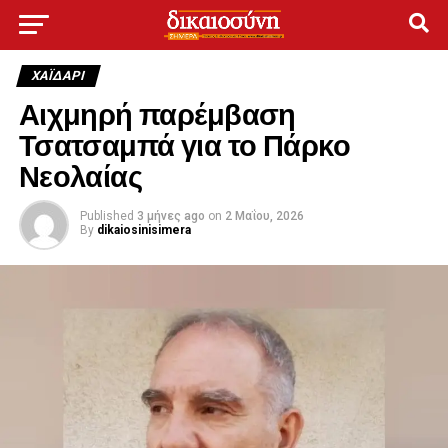
ΧΑΪΔΑΡΙ
Αιχμηρή παρέμβαση
Τσατσαμπά για το Πάρκο
Νεολαίας
Published
3 μήνες ago
on
2 Μαΐου, 2026
By
dikaiosinisimera