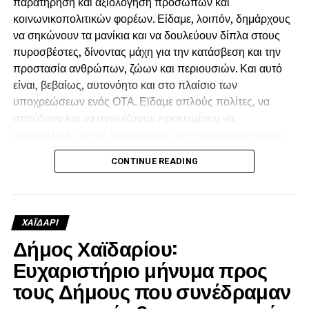
παρατήρηση και αξιολόγηση προσώπων και
κοινωνικοπολιτικών φορέων. Είδαμε, λοιπόν, δημάρχους
να σηκώνουν τα μανίκια και να δουλεύουν δίπλα στους
πυροσβέστες, δίνοντας μάχη για την κατάσβεση και την
προστασία ανθρώπων, ζώων και περιουσιών. Και αυτό
είναι, βεβαίως, αυτονόητο και στο πλαίσιο των
υποχρεώσεων ενός ΟΤΑ. Εϊδαμε απλούς πολίτες, να
σπεύδουν και να αγωνίζονται προκειμένου να
συμβάλλουν, όπως μπορούσαν, στην κατάσβεση ακόμη
και αν δεν είχαν οι ίδιοι κάποιο κίνδυνο για την περιουσία
CONTINUE READING
τους απλώς, γιατί συντρέχουν εθελοντικά τον
συνάνθρωπο.
Είδαμε, όμως, και κάποιους άλλους, οι οποίοι
ΧΑΪΔΑΡΙ
προσέτρεξαν να καπηλευθούν την προσφορά των
Δήμος Χαϊδαρίου:
εθελοντών και προσπάθησαν να πείσουν ότι δίχως
Ευχαριστήριο μήνυμα προς
εκείνους δεν θα γινόταν τίποτε. Ότι δεν υπήρχαν οι
πυροσβέστες και οι άνθρωποι που έδωσαν την ψυχή
τους Δήμους που συνέδραμαν
τους, παραμένοντας νηστικοί και άυπνοι για μέρες,