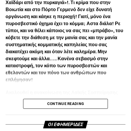
Χαϊδάρι από την πυρκαγιά»!. Τι κρίμα που στην
Βοιωτία και στο Πόρτο Γερμενό δεν είχε δυνατή
οργάνωση και κάηκε η περιοχή! Γιατί, μόνο ένα
πυροσβεστικό όχημα έχει το κόμμα; Αστα διάλα! Ρε
τύποι, και να θέλει κάποιος να σας πει «μπράβο», του
κόβετε την διάθεση με την μανία σας και την μανία
συστηματικής κομματικής καπηλείας που σας
διακατέχει ακόμη και όταν λέτε καλημέρα. Μην
σκεφτούμε και άλλα….. Κανένα σεβασμό στην
καταστροφή, τον κόπο των πυροσβεστών και
εθελοντών και τον πόνο των ανθρώπων που
επλήγησαν!
Ακολουθεί η ανακοίνωση της Λαϊκής Συσπείρησης
Χαϊδαρίου:
CONTINUE READING
Μετά από κάλεσμα των Κομματικών Οργανώσεων του
Χαϊδαρίου του ΚΚΕ εθελοντές συνέδραμαν στην
ΟΙ ΕΦΗΜΕΡΙΔΕΣ
κατάσβεση της φωτιάς, προσφέροντας όποια βοήθεια