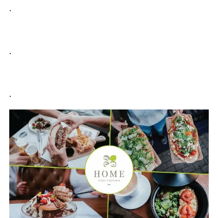
.
.
.