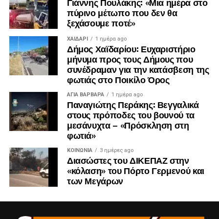
Γιάννης Πουλάκης: «Μια ημέρα στο
πύρινο μέτωπο που δεν θα
ξεχάσουμε ποτέ»
ΧΑΪΔΑΡΙ
1 ημέρα ago
Δήμος Χαϊδαρίου: Ευχαριστήριο
μήνυμα προς τους Δήμους που
συνέδραμαν για την κατάσβεση της
φωτιάς στο Ποικίλο Όρος
ΑΓΙΑ ΒΑΡΒΑΡΑ
1 ημέρα ago
Παναγιώτης Περάκης: Βεγγαλικά
στους πρόποδες του βουνού τα
μεσάνυχτα – «Πρόσκληση στη
φωτιά»
ΚΟΙΝΩΝΊΑ
3 ημέρες ago
Διασώστες του ΔΙΚΕΠΑΖ στην
«κόλαση» του Πόρτο Γερμενού και
των Μεγάρων