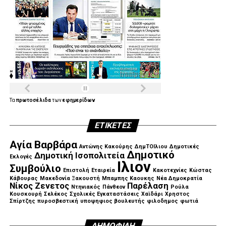
Τα
πρωτοσέλιδα
των
εφημερίδων
ΕΤΙΚΈΤΕΣ
Αγία Βαρβάρα
Αντώνης Κακούρης
ΔημΤΟΙλιου
Δημοτικές
Δημοτικό
Δημοτική Ισοπολιτεία
Εκλογές
Ιλιον
Συμβούλιο
Επιστολή
Εταιρεία
Κακοτεχνίες
Κώστας
Κάβουρας
Μακεδονία Ξακουστή
Μπαμπης Καουκης
Νέα Δημοκρατία
Νίκος Ζενετος
Παρέλαση
Ντηνιακός
Πάνθεον
Ρούλα
Κουσκουρή
Σελέκος
Σχολικές Εγκαταστάσεις
Χαϊδάρι
Χρηστος
Σπίρτζης
πυροσβεστική
υποψηφιος βουλευτής
φιλοδημος
φωτιά
ΔΗΜΟΦΙΛΉ