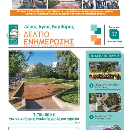
Είμαστε σε άμεση επαφή τόσο με το σωματείο
εργαζομένων όσο και το Δήμο Χαϊδαρίου που από την
πρώτη στιγμή με εθελοντικές δυνάμεις συνδράμει στη
διαδικασία της εκκένωσης στην περιοχή. Απαιτούμε
από τους αρμόδιους υπηρεσιακούς παράγοντες να
γίνουν όλες οι απαραίτητες και αναγκαίες ενέργειες για
την ασφάλεια των ανθρώπινων ζωών, ασθενών,
συνοδών και εργαζομένων. Αποδεικνύεται και τώρα σε
αυτή την έκτακτη στιγμή η τραγική κατάσταση με την
έλλειψη του απαραίτητου προσωπικού στο νοσοκομείο
όπως και σε όλα τα νοσοκομεία».
Κλιμάκια του δήμου Χαϊδαρίου και του ΚΚΕ
απεγκλώβισαν αδέσποτα από το προσωρινό καταφύγιο
αδέσποτων ζώων.
Επίσης διαμορφώθηκε κατάλληλος χώρος σε αίθουσα
στο χώρο του Δημαρχείου που υποδέχεται τον κόσμο,
καθώς προληπτικά, τα κλιμάκια του Δήμου σε
συνεργασία με την Πυροσβεστική, έχουν εκκενώσει από
τους οικισμούς που βρίσκονται σε κίνδυνο με