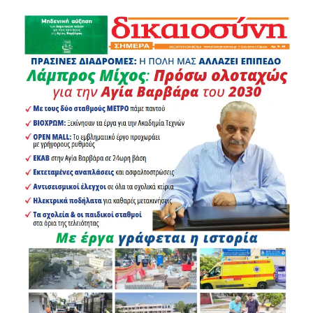
χρειάζεται ο λαός της περιοχής.
Στο Χαϊδάρι βρέθηκε και το πυροσβεστικό όχημα της
ΚΟ Αττικής του ΚΚΕ.
Στην περιοχή ήταν αντιπροσωπεία του ΚΚΕ με
επικεφαλής τον Νίκο Αμπατιέλο, μέλος του ΠΓ και
βουλευτή του Κόμματος, αποτελούμενη επίσης από την
Βιβή Δάγκα, μέλος της ΚΕ και βουλευτής.
Ταυτόχρονα, στο τέρμα της οδού Ακροπόλεως στο
Χαϊδάρι, βρέθηκε αντιπροσωπεία του ΚΚΕ με
επικεφαλής τον Νίκο Καραγιάννη, μέλος της ΚΕΟΕ.
Επί ποδός ήταν και η αγωνιστική αρχή του Δήμου
Χαϊδαρίου, με επικεφαλής τον αντιδήμαρχο Κώστα
Σταθά.
Η βουλευτής του ΚΚΕ Β. Δάγκα και η Αντιδήμαρχος
Κοινωνικής Μέριμνας και Αλληλεγγύης Ναουάφ
Δαουάχερ βρέθηκαν στο Ψυχιατρικό Νοσοκομείο. Σε
δήλωση της, από το σημείο η Β. Δάγκα σημείωσε:
«Βρισκόμαστε στο πρώην Ψυχιατρικό Νοσοκομείο
Αττικής Δαφνί. Μία ανάσα από το πύρινο μέτωπο.